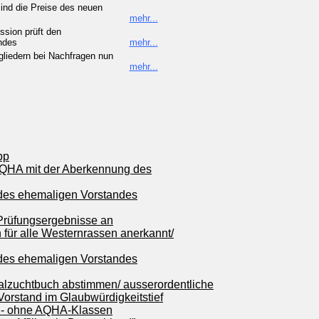
nd die Preise des neuen
mehr...
sion prüft den
ndes
mehr...
liedern bei Nachfragen nun
mehr...
pp
 DQHA mit der Aberkennung des
 des ehemaligen Vorstandes
 Prüfungsergebnisse an
für alle Westernrassen anerkannt/
 des ehemaligen Vorstandes
lialzuchtbuch abstimmen/ ausserordentliche
rstand im Glaubwürdigkeitstief
h - ohne AQHA-Klassen