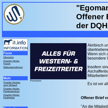
"Egomani
Offener 
der DQ
Akribisch u
übertrieben
Foren
Wenn sich a
Übersicht
besondere 
Quarter Horse-
Forum
Insofern si
Diskussionsforum
Aschaffenbu
Mitarbeiter
Mehr
Promotion
Quarter Horses
Es ist vor 
zum Verkauf
Quarter Horse-
Papierservices
Quarter Horse-
Offener Brief 
Pedigrees
"An die Mitgli