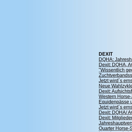
DEXIT
DQHA: Jahresha
Dexit: DQHA, AQH
"Wissentlich g
Zuchtverbandss
Jetzt wird´s e
Neue Wahlzyklen
Dexit: Aufsicht
Western Horse-Z
Equidenpässe u
Jetzt wird´s e
Dexit: DQHA/ A
Dexit: Mitglied
Jahreshauptver
Quarter Horse-