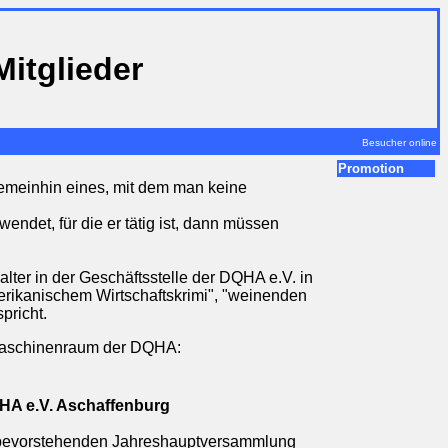
Mitglieder
Besucher online
Promotion
gemeinhin eines, mit dem man keine
endet, für die er tätig ist
, dann müssen
lter in der Geschäftsstelle der DQHA e.V. in
rikanischem Wirtschaftskrimi", "weinenden
pricht.
m Maschinenraum der DQHA:
QHA e.V. Aschaffenburg
 bevorstehenden Jahreshauptversammlung