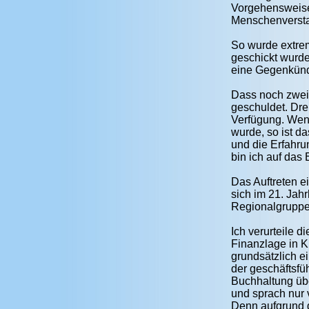
Vorgehensweise 
Menschenverstan
So wurde extrem
geschickt wurde
eine Gegenkündi
Dass noch zwei 
geschuldet. Dre
Verfügung. Wenn
wurde, so ist d
und die Erfahru
bin ich auf das
Das Auftreten e
sich im 21. Jah
Regionalgruppe
Ich verurteile 
Finanzlage in K
grundsätzlich e
der geschäftsfü
Buchhaltung übe
und sprach nur 
Denn aufgrund d