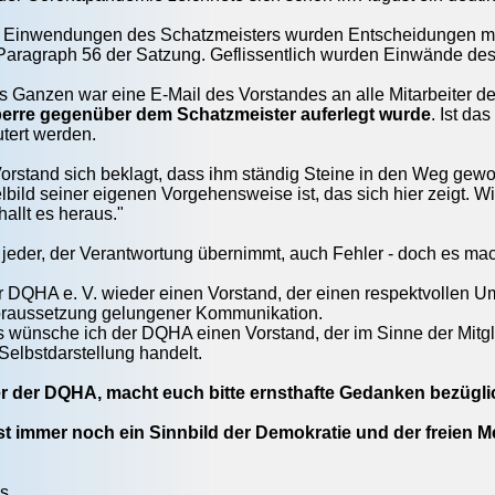
Einwendungen des Schatzmeisters wurden Entscheidungen mit fi
aragraph 56 der Satzung. Geflissentlich wurden Einwände des 
 Ganzen war eine E-Mail des Vorstandes an alle Mitarbeiter de
perre gegenüber dem Schatzmeister auferlegt wurde
. Ist da
utert werden.
rstand sich beklagt, dass ihm ständig Steine in den Weg geworf
elbild seiner eigenen Vorgehensweise ist, das sich hier zeigt. 
hallt es heraus."
 jeder, der Verantwortung übernimmt, auch Fehler - doch es ma
 DQHA e. V. wieder einen Vorstand, der einen respektvollen Umg
oraussetzung gelungener Kommunikation.
 wünsche ich der DQHA einen Vorstand, der im Sinne der Mitgl
Selbstdarstellung handelt.
er der DQHA, macht euch bitte ernsthafte Gedanken bezügl
 ist immer noch ein Sinnbild der Demokratie und der freien
as