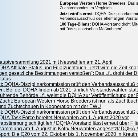
European Western Horse Breeders:
Das si
Zuchtverbandes im Vergleich
Jetzt wird´s ernst:
DQHA-Disziplinarkommis
Verbandsausschluß des ehemaligen Vorsta
100 Tage-Bilanz:
DQHA-Vorstand droht Mitg
mit "disziplinarischen Maßnahmen"
uptversammlung 2021 mit Neuwahlen am 21. April
A Affiliate-Status und Filialzuchtbuch - jetzt wird die Zeit kna
egen gesetzliche Bestimmungen verstoßen": Das LfL droht der
tatus
rnst: DQHA-Disziplinarkommission prüft den Verbandsausschluß
: Bei der DQHA finden ab 2021 jährlich Vorstandswahlen statt
sführende Behörde LfL weist die DQHA zur Veröffentlichung der
ucht: European Western Horse Breeders ist nun als Zuchtbuch 
nd Zuchtschauen in Kooperation mit der EWU
rnst: DQHA-Disziplinarkommission prüft den Verbandsausschluß
QHA Task Force bereitet Neuwahlen am 1. August 2020 vor
erabstimmung schlägt fehl/ DQHA-Vorstand lässt erneut über Fi
sammlung am 1. August in Köln/ Neuwahlen angesetzt/ DQHA-Vo
Sport: Die Q20 vom 22. Oktober bis 1. November 2020 in Kreut