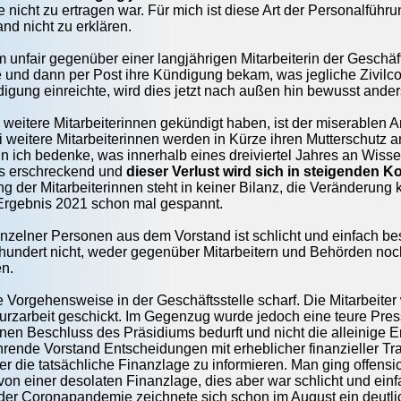
nicht zu ertragen war. Für mich ist diese Art der Personalführ
d nicht zu erklären.
 unfair gegenüber einer langjährigen Mitarbeiterin der Geschäfts
 und dann per Post ihre Kündigung bekam, was jegliche Zivilcou
gung einreichte, wird dies jetzt nach außen hin bewusst anders d
weitere Mitarbeiterinnen gekündigt haben, ist der miserablen A
i weitere Mitarbeiterinnen werden in Kürze ihren Mutterschutz 
 ich bedenke, was innerhalb eines dreiviertel Jahres an Wiss
as erschreckend und
dieser Verlust wird sich in steigenden K
ng der Mitarbeiterinnen steht in keiner Bilanz, die Veränderung
 Ergebnis 2021 schon mal gespannt.
inzelner Personen aus dem Vorstand ist schlicht und einfach 
rhundert nicht, weder gegenüber Mitarbeitern und Behörden noc
n.
die Vorgehensweise in der Geschäftsstelle scharf. Die Mitarbeit
urzarbeit geschickt. Im Gegenzug wurde jedoch eine teure Press
inen Beschluss des Präsidiums bedurft und nicht die alleinige E
hrende Vorstand Entscheidungen mit erheblicher finanzieller Tra
r die tatsächliche Finanzlage zu informieren. Man ging offens
von einer desolaten Finanzlage, dies aber war schlicht und ein
er Coronapandemie zeichnete sich schon im August ein deutlic