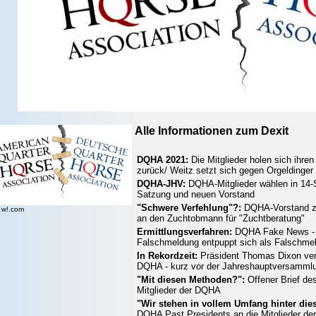
Alle Informationen zum Dexit
DQHA 2021:
Die Mitglieder holen sich ihre
zurück/ Weitz setzt sich gegen Orgeldinger
DQHA-JHV:
DQHA-Mitglieder wählen in 14-
Satzung und neuen Vorstand
"Schwere Verfehlung"?:
DQHA-Vorstand za
: w!.com
an den Zuchtobmann für "Zuchtberatung"
Ermittlungsverfahren:
DQHA Fake News - 
Falschmeldung entpuppt sich als Falschme
In Rekordzeit:
Präsident Thomas Dixon ver
DQHA - kurz vor der Jahreshauptversamml
"Mit diesen Methoden?":
Offener Brief de
Mitglieder der DQHA
"Wir stehen in vollem Umfang hinter dies
DQHA Past Presidents an die Mitglieder d