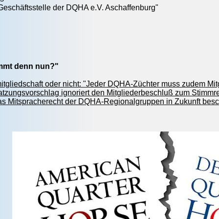
Geschäftsstelle der DQHA e.V. Aschaffenburg"
immt denn nun?"
itgliedschaft oder nicht: "Jeder DQHA-Züchter muss zudem Mit
tzungsvorschlag ignoriert den Mitgliederbeschluß zum Stimmr
 das Mitspracherecht der DQHA-Regionalgruppen in Zukunft bes