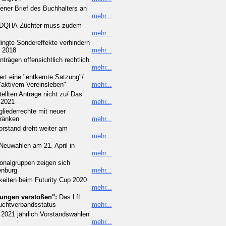
ener Brief des Buchhalters an
mehr...
 DQHA-Züchter muss zudem
mehr...
ngte Sondereffekte verhindern
s 2018
mehr...
trägen offensichtlich rechtlich
mehr...
rt eine "entkernte Satzung"/
"aktivem Vereinsleben"
mehr...
ellten Anträge nicht zu/ Das
 2021
mehr...
liederrechte mit neuer
ränken
mehr...
stand dreht weiter am
mehr...
euwahlen am 21. April in
mehr...
onalgruppen zeigen sich
enburg
mehr...
keiten beim Futurity Cup 2020
mehr...
ungen verstoßen":
Das LfL
uchtverbandsstatus
mehr...
2021 jährlich Vorstandswahlen
mehr...