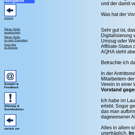
Navigation
und der damit 
Was hat der Vor
zurück
Diese Seite
Sehr gut ist, d
ausdrucken
Digitalisierung 
Diese Seite
Umzug oder Wech
zu den Favoriten
Diese Seite
Affiliate-Status
als Startseite
AQHA steht aber
Betrachte ich da
In der Antritts
Mitarbeitern de
Verein in einer
Kontakt &
Feedback
Vorstand gegen
Ich habe im Lau
erlebt. Sogar g
Sitemap &
Suchfunktion
das man aufbrin
dagewesener Ak
Alles in allem 
zurück zur
unerträglich.
Im 