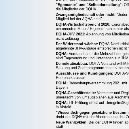
"Egomanie" und "Selbstdarstellung":
Off
die Mitglieder der DQHA
Zwangsmitgliedschaft oder nicht:
"Jeder
Mitglied bei der AQHA sein"
DQHA-Wirtschaftsbericht 2020:
Coronabedi
ein erneutes Minus/ Ergebnis schlechter al
DQHA-JHV 2021:
Ablehnung von Mitgliedsan
nicht zulässig
Der Widerstand wächst:
DQHA-Nord kritisie
abgelehnte JHV-Anträge entsprechen nicht 
DQHA:
Vorstand lässt die Mehrzahl der gest
sind Tagesordnung und Unterlagen zur JHV
Demokratieabbau:
DQHA-Vorstand will Mitg
Satzung und Zuchtprogramm massiv besch
Ausschlüsse und Kündigungen:
DQHA-Vor
Personalkarussell
DQHA:
Jahreshauptversammlung 2021 mit N
Bayern
DQHA-Geschäftsstelle:
Vermieter und Regi
überrascht von Umzugsplänen aus Aschaff
DQHA:
LfL-Prüfung stößt auf Unregelmäßig
in Alsfeld
"Wissentlich gegen gesetzliche Bestimm
droht der DQHA mit der Aberkennung des Z
Neue Wahlzyklen:
Bei der DQHA finden ab 
statt