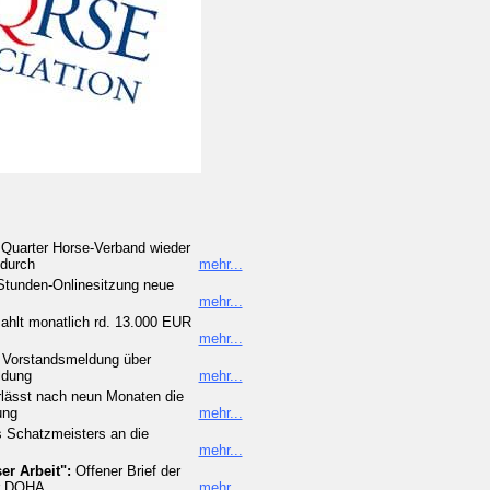
n Quarter Horse-Verband wieder
 durch
mehr...
Stunden-Onlinesitzung neue
mehr...
hlt monatlich rd. 13.000 EUR
mehr...
Vorstandsmeldung über
ldung
mehr...
lässt nach neun Monaten die
ung
mehr...
s Schatzmeisters an die
mehr...
er Arbeit":
Offener Brief der
er DQHA
mehr...