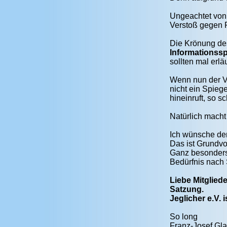
Ungeachtet von 
Verstoß gegen P
Die Krönung des
Informationss
sollten mal erlä
Wenn nun der Vo
nicht ein Spieg
hineinruft, so sc
Natürlich macht
Ich wünsche der
Das ist Grundv
Ganz besonders
Bedürfnis nach 
Liebe Mitglied
Satzung.
Jeglicher e.V.
So long
Franz-Josef Gl