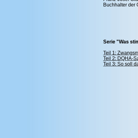
Buchhalter der 
Serie "Was st
Teil 1: Zwangsm
Teil 2: DQHA-Sa
Teil 3: So soll