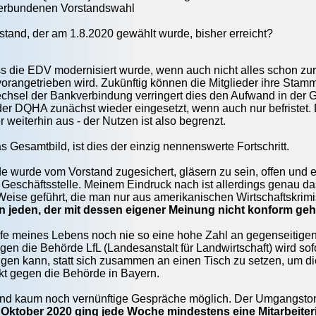
verbundenen Vorstandswahl
stand, der am 1.8.2020 gewählt wurde, bisher erreicht?
ass die EDV modernisiert wurde, wenn auch nicht alles schon zur 
vorangetrieben wird. Zukünftig können die Mitglieder ihre Stamm
sel der Bankverbindung verringert dies den Aufwand in der Ge
 der DQHA zunächst wieder eingesetzt, wenn auch nur befristet. 
 weiterhin aus - der Nutzen ist also begrenzt.
s Gesamtbild, ist dies der einzig nennenswerte Fortschritt.
rede wurde vom Vorstand zugesichert, gläsern zu sein, offen und
r Geschäftsstelle. Meinem Eindruck nach ist allerdings genau d
 Weise geführt, die man nur aus amerikanischen Wirtschaftskrim
 jeden, der mit dessen eigener Meinung nicht konform geh
fe meines Lebens noch nie so eine hohe Zahl an gegenseitigen
egen die Behörde LfL (Landesanstalt für Landwirtschaft) wird so
gen kann, statt sich zusammen an einen Tisch zu setzen, um die
t gegen die Behörde in Bayern.
sind kaum noch vernünftige Gespräche möglich. Der Umgangston
Oktober 2020 ging jede Woche mindestens eine Mitarbeite