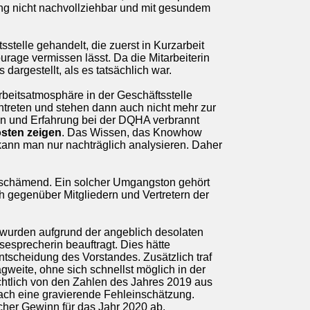
ung nicht nachvollziehbar und mit gesundem
stelle gehandelt, die zuerst in Kurzarbeit
rage vermissen lässt. Da die Mitarbeiterin
argestellt, als es tatsächlich war.
rbeitsatmosphäre in der Geschäftsstelle
antreten und stehen dann auch nicht mehr zur
en und Erfahrung bei der DQHA verbrannt
osten zeigen
. Das Wissen, das Knowhow
 kann man nur nachträglich analysieren. Daher
beschämend. Ein solcher Umgangston gehört
h gegenüber Mitgliedern und Vertretern der
er wurden aufgrund der angeblich desolaten
esprecherin beauftragt. Dies hätte
ntscheidung des Vorstandes. Zusätzlich traf
gweite, ohne sich schnellst möglich in der
ichtlich von den Zahlen des Jahres 2019 aus
fach eine gravierende Fehleinschätzung.
her Gewinn für das Jahr 2020 ab.