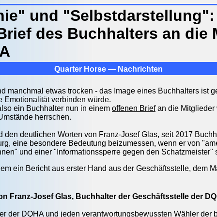
e" und "Selbstdarstellung":
Brief des Buchhalters an die 
HA
Quarter Horse — Nachrichten
nd manchmal etwas trocken - das Image eines Buchhalters ist 
e Emotionalität verbinden würde.
lso ein Buchhalter nun in einem
offenen Brief
an die Mitglieder w
Umstände herrschen.
nd den deutlichen Worten von Franz-Josef Glas, seit 2017 Buchha
rg, eine besondere Bedeutung beizumessen, wenn er von "ame
innen" und einer "Informationssperre gegen den Schatzmeister" s
allem ein Bericht aus erster Hand aus der Geschäftsstelle, de
von Franz-Josef Glas, Buchhalter der Geschäftsstelle der D
eder der DQHA und jeden verantwortungsbewussten Wähler der