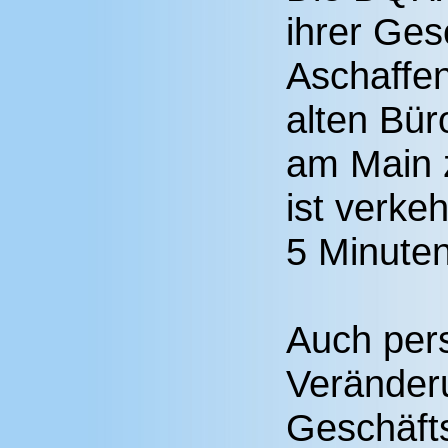
ihrer Ges
Aschaffe
alten Bür
am Main 
ist verke
5 Minuten
Auch pers
Veränderu
Geschäfts