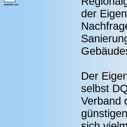
Regional
zurück zur
der Eige
Nachfrage
Sanierung
Gebäudes
Der Eigen
selbst DQ
Verband d
günstigen
sich viel