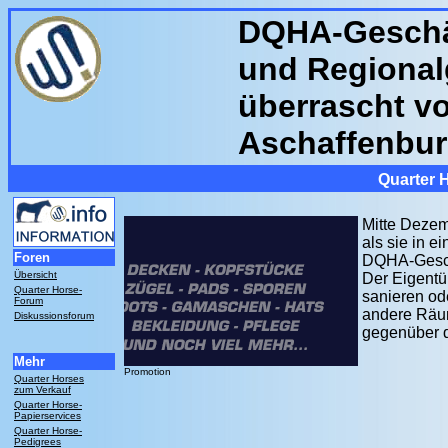
DQHA-Geschäf
und Regional
überrascht v
Aschaffenbu
Quarter 
Mitte Deze
als sie in 
Foren
DQHA-Geschäf
Übersicht
Der Eigentü
Quarter Horse-
sanieren od
Forum
andere Räum
Diskussionsforum
gegenüber 
Mehr
Promotion
Quarter Horses
zum Verkauf
Quarter Horse-
Papierservices
Quarter Horse-
Pedigrees