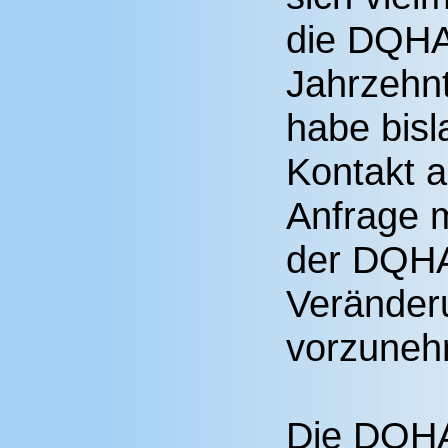
die DQHA
Jahrzehnt
habe bis
Kontakt a
Anfrage m
der DQHA
Verände
vorzuneh
Die DQHA