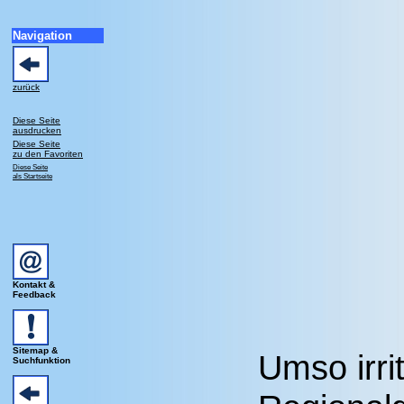
Navigation
zurück
Diese Seite
ausdrucken
Diese Seite
zu den Favoriten
Diese Seite
als Startseite
Kontakt &
Feedback
Sitemap &
Umso irrit
Suchfunktion