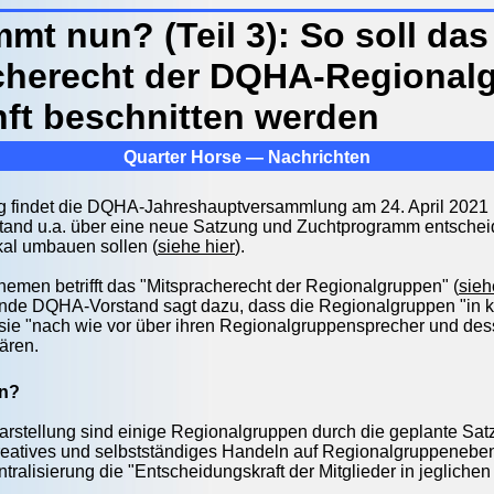
mt nun? (Teil 3): So soll das
cherecht der DQHA-Regional
nft beschnitten werden
Quarter Horse — Nachrichten
 findet die DQHA-Jahreshauptversammlung am 24. April 2021 
nd u.a. über eine neue Satzung und Zuchtprogramm entscheide
kal umbauen sollen (
siehe hier
).
hemen betrifft das "Mitspracherecht der Regionalgruppen" (
sieh
nde DQHA-Vorstand sagt dazu, dass die Regionalgruppen "in ke
sie "nach wie vor über ihren Regionalgruppensprecher und desse
ären.
un?
rstellung sind einige Regionalgruppen durch die geplante Sa
kreatives und selbstständiges Handeln auf Regionalgruppeneben
ntralisierung die "Entscheidungskraft der Mitglieder in jegliche