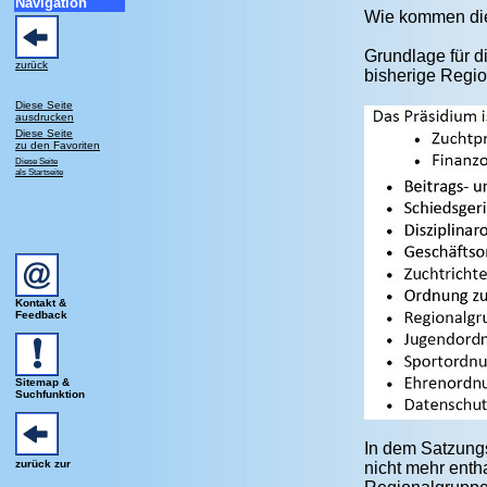
Navigation
Wie kommen die
Grundlage für d
zurück
bisherige Regio
Diese Seite
ausdrucken
Diese Seite
zu den Favoriten
Diese Seite
als Startseite
Kontakt &
Feedback
Sitemap &
Suchfunktion
In dem Satzungs
zurück zur
nicht mehr entha