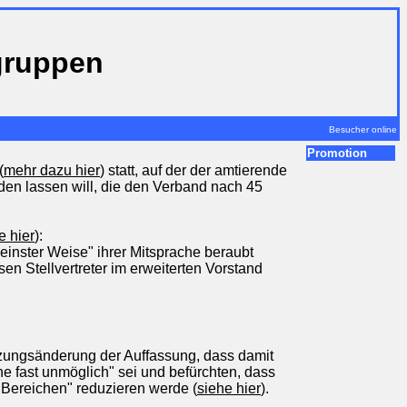
gruppen
Besucher online
Promotion
(
mehr dazu hier
) statt, auf der der amtierende
n lassen will, die den Verband nach 45
e hier
):
inster Weise" ihrer Mitsprache beraubt
n Stellvertreter im erweiterten Vorstand
tzungsänderung der Auffassung, dass damit
e fast unmöglich" sei und befürchten, dass
n Bereichen" reduzieren werde (
siehe hier
).