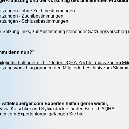
HA-Satzung und der Vorschlag des amtierenden Präsidium
Satzungen - ohne Zuchtbestimmungen
Satzungen - Zuchtbestimmungen
Satzungen - Schlussbestimmungen
e Satzung links, zur Abstimmung stehender Satzungsvorschlag 
immt denn nun?"
itgliedschaft oder nicht: "Jeder DQHA-Züchter muss zudem Mit
tzungsvorschlag ignoriert den Mitgliederbeschluß zum Stimmr
 wittelsbuerger.com-Experten helfen gerne weiter,
 Sylvia Katschker und Sylvia Jäckle für den Bereich AQHA.
ger.com-Expertenforum gelangen Sie hier.