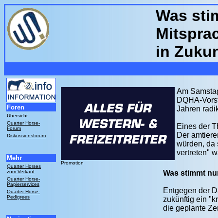
Was stim
Mitspra
in Zuku
Am Samstag
DQHA-Vorsta
Foren
Jahren radi
Übersicht
Quarter Horse-
Eines der T
Forum
Der amtiere
Diskussionsforum
würden, da 
vertreten" w
Mehr
Promotion
Quarter Horses
zum Verkauf
Was stimmt n
Quarter Horse-
Papierservices
Entgegen der Da
Quarter Horse-
Pedigrees
zukünftig ein "
die geplante Ze