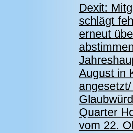
Dexit: Mit
schlägt fe
erneut übe
abstimmen/
Jahreshau
August in 
angesetzt
Glaubwürdi
Quarter Ho
vom 22. O