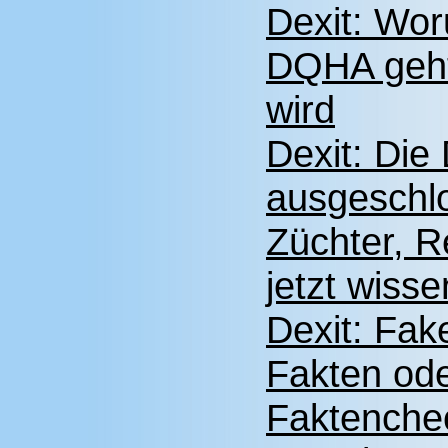
Dexit: Wo
DQHA geht 
wird
Dexit: Di
ausgeschlo
Züchter, R
jetzt wisse
Dexit: Fak
Fakten ode
Faktenche