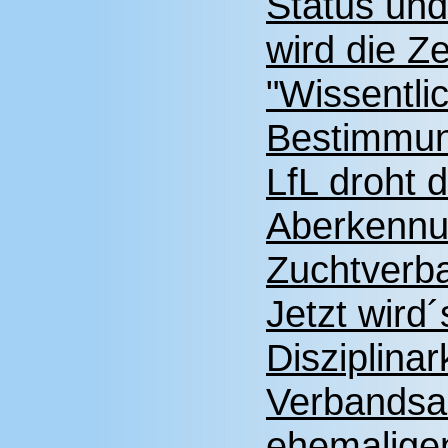
Status und 
wird die Z
"Wissentli
Bestimmun
LfL droht 
Aberkennu
Zuchtverb
Jetzt wird
Disziplina
Verbandsa
ehemalige