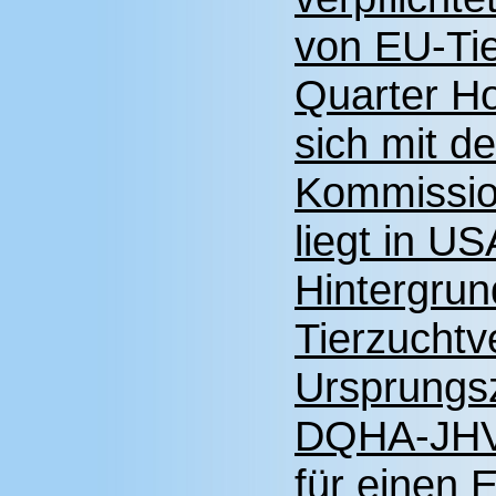
von EU-Ti
Quarter Ho
sich mit d
Kommissio
liegt in US
Hintergrun
Tierzuchtv
Ursprungs
DQHA-JHV:
für einen 