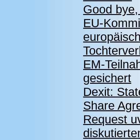
Good bye,
EU-Kommis
europäisc
Tochterver
EM-Teilnah
gesichert
Dexit: Sta
Share Agre
Request uv
diskutiert