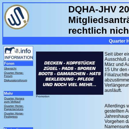
DQHA-JHV 20
Mitgliedsantr
rechtlich nich
Quarter 
Seit über e
Ausschluß 
Foren
März und Au
Übersicht
15 Uhr den 
Quarter Horse-
Filialzucht
Forum
abzustimme
Diskussionsforum
Verlängerun
ausläuft.
Mehr
Promotion
Quarter Horses
zum Verkauf
Allerdings w
Quarter Horse-
Papierservices
gestellten 
Quarter Horse-
Jahreshaup
Pedigrees
Vorgehen da
Namensunter