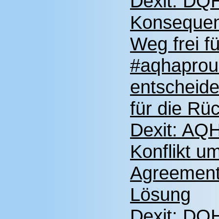
Dexit: DQH
Konsequen
Weg frei f
#aqhaprou
entscheide
für die R
Dexit: AQH
Konflikt u
Agreement"
Lösung
Dexit: DQH