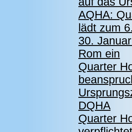
auf das U
AQHA: Qua
lädt zum 
30. Januar
Rom ein
Quarter H
beanspruc
Ursprungs
DQHA
Quarter H
verpflichte