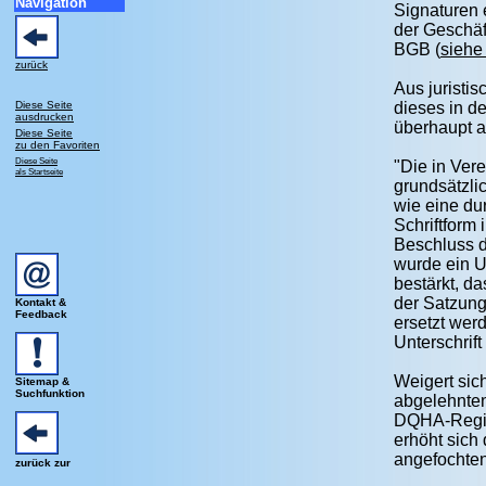
Navigation
Signaturen
der Geschäft
BGB (
siehe
zurück
Aus juristi
Diese Seite
dieses in d
ausdrucken
überhaupt a
Diese Seite
zu den Favoriten
Diese Seite
"Die in Ver
als Startseite
grundsätzlic
wie eine du
Schriftform
Beschluss 
wurde ein U
bestärkt, d
der Satzung
Kontakt &
Feedback
ersetzt wer
Unterschrift 
Weigert sic
Sitemap &
Suchfunktion
abgelehnten
DQHA-Regio
erhöht sich 
angefochte
zurück zur