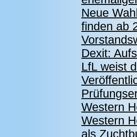
Neue Wahl
finden ab 
Vorstandsw
Dexit: Auf
LfL weist 
Veröffentl
Prüfungse
Western H
Western Ho
als Zuchtbu