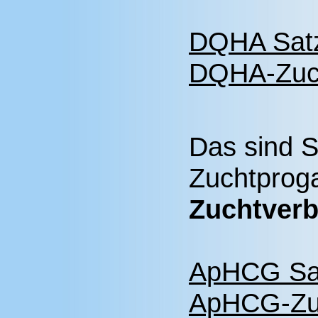
DQHA Sat
DQHA-Zuc
Das sind 
Zuchtpro
Zuchtver
ApHCG Sa
ApHCG-Zu