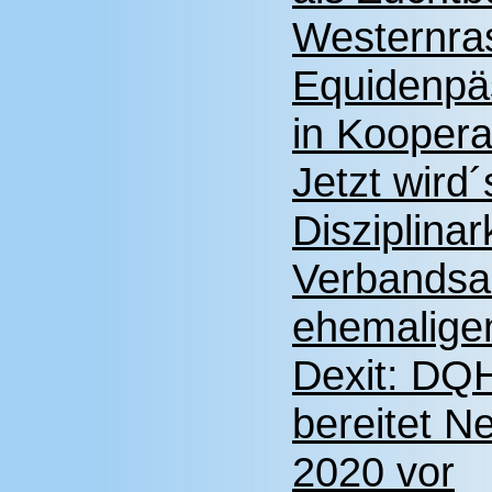
Westernra
Equidenpä
in Koopera
Jetzt wird
Disziplina
Verbandsa
ehemalige
Dexit: DQ
bereitet N
2020 vor