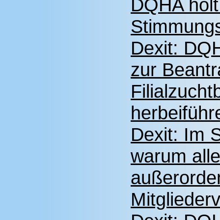
DQHA holt 
Stimmungsb
Dexit: DQH
zur Beant
Filialzucht
herbeiführ
Dexit: Im 
warum alle
außerorde
Mitgliede