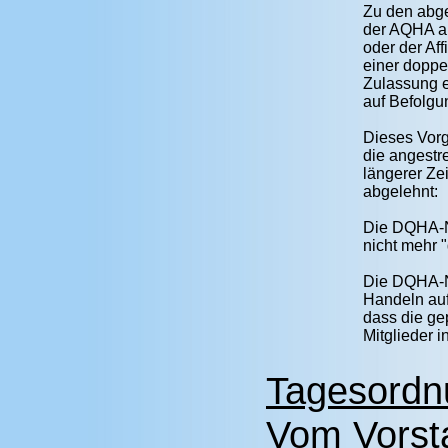
Zu den abge
der AQHA a
oder der Aff
einer doppe
Zulassung e
auf Befolg
Dieses Vor
die angestr
längerer Ze
abgelehnt:
Die DQHA-No
nicht mehr 
Die DQHA-NR
Handeln auf
dass die ge
Mitglieder 
Tagesordn
Vom Vorst