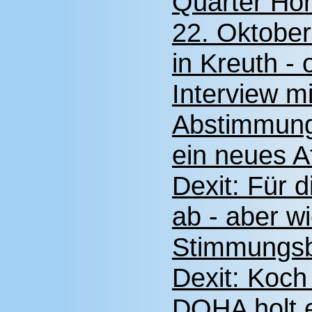
Quarter Ho
22. Oktober
in Kreuth 
Interview m
Abstimmung 
ein neues Af
Dexit: Für d
ab - aber w
Stimmungsb
Dexit: Koch 
DQHA holt e