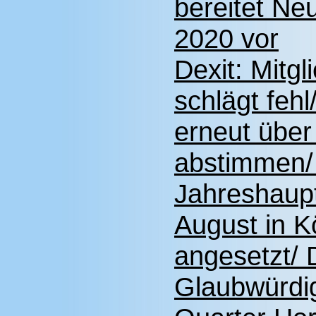
bereitet Ne
2020 vor
Dexit: Mitg
schlägt feh
erneut über
abstimmen/ 
Jahreshaup
August in K
angesetzt/
Glaubwürdig