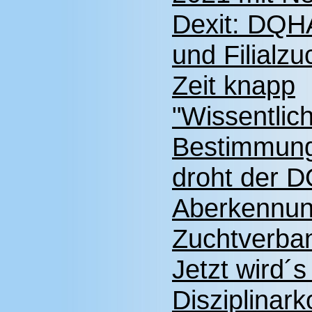
Dexit: DQHA
und Filialzu
Zeit knapp
"Wissentlic
Bestimmung
droht der D
Aberkennun
Zuchtverba
Jetzt wird´
Disziplinar