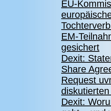
EU-Kommiss
europäisch
Tochterverb
EM-Teilnahm
gesichert
Dexit: State
Share Agree
Request uvm
diskutierte
Dexit: Wo