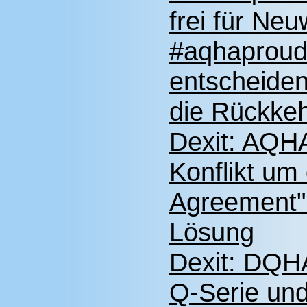
frei für Ne
#aqhaproud
entscheiden
die Rückke
Dexit: AQHA
Konflikt um
Agreement" 
Lösung
Dexit: DQHA
Q-Serie und