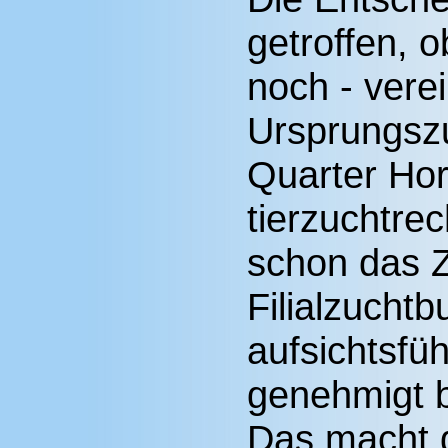
getroffen,
noch - verei
Ursprungsz
Quarter Hor
tierzuchtrec
schon das 
Filialzucht
aufsichtsfü
genehmigt 
Das macht 