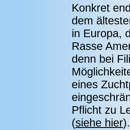
Konkret end
dem ältest
in Europa, 
Rasse Amer
denn bei Fil
Möglichkeit
eines Zuch
eingeschrän
Pflicht zu 
(
siehe hier
).