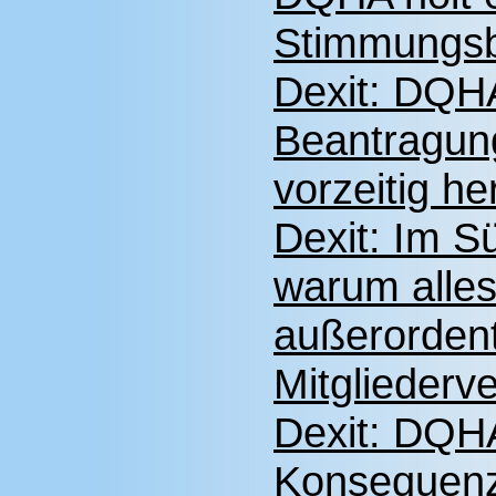
Stimmungsbi
Dexit: DQHA
Beantragung
vorzeitig he
Dexit: Im S
warum alles
außerorden
Mitglieder
Dexit: DQHA
Konsequenz