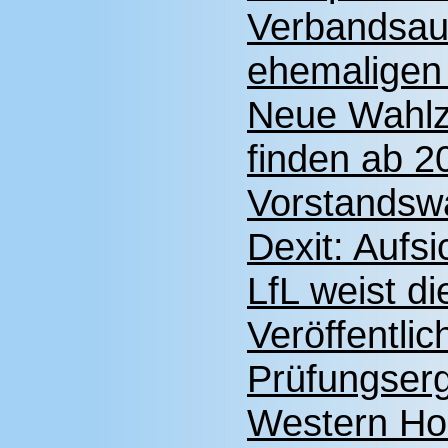
Verbandsau
ehemaligen
Neue Wahlz
finden ab 20
Vorstandswa
Dexit: Aufs
LfL weist d
Veröffentli
Prüfungser
Western Ho