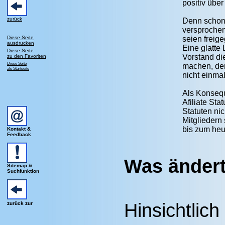
positiv übe
zurück
Denn schon
versprochen
Diese Seite
seien freig
ausdrucken
Eine glatte
Diese Seite
Vorstand di
zu den Favoriten
Diese Seite
machen, de
als Startseite
nicht einmal
Als Konsequ
Afiliate St
Statuten ni
Mitgliedern
bis zum heu
Kontakt &
Feedback
Was ändert
Sitemap &
Suchfunktion
Hinsichtlic
zurück zur