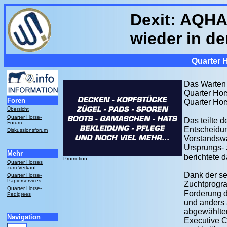
Dexit: AQHA
wieder in de
Quarter 
Das Warten 
Quarter Hor
Foren
Quarter Hor
Übersicht
Quarter Horse-
Das teilte d
Forum
Entscheidu
Diskussionsforum
Vorstandsw
Ursprungs- 
Mehr
berichtete d
Promotion
Quarter Horses
zum Verkauf
Dank der seh
Quarter Horse-
Papierservices
Zuchtprogra
Quarter Horse-
Forderung d
Pedigrees
und anders 
abgewählte
Navigation
Executive C