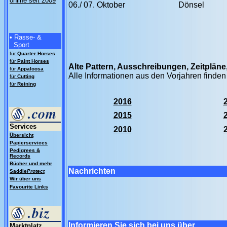
online seit 2009
06./ 07. Oktober
Dönsel
• Rasse- &
Sport
für
Quarter Horses
für
Paint Horses
Alte Pattern, Ausschreibungen, Zeitplän
für
Appaloosa
Alle Informationen aus den Vorjahren finden
für
Cutting
für
Reining
2016
2015
Services
2010
Übersicht
Papierservices
Pedigrees &
Records
Bücher und mehr
Nachrichten
Saddle
Protect
Wir über uns
Favourite Links
Informieren Sie sich bei uns über
Marktplatz