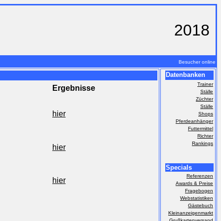
2018
Besucher online
Datenbanken
Trainer
Ergebnisse
Ställe
Züchter
Ställe
hier
Shops
Pferdeanhänger
Futtermittel
Richter
Rankings
hier
Specials
Referenzen
hier
Awards & Preise
Fragebogen
Webstatistiken
Gästebuch
Kleinanzeigenmarkt
Grußkartenversand