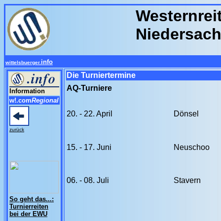
Westernrei
Niedersac
info
wittelsbuerger.
Die Turniertermine
AQ-Turniere
Information
w!.com
Regional
20. - 22. April
Dönsel
zurück
15. - 17. Juni
Neuschoo
06. - 08. Juli
Stavern
So geht das...:
Turnierreiten
bei der EWU