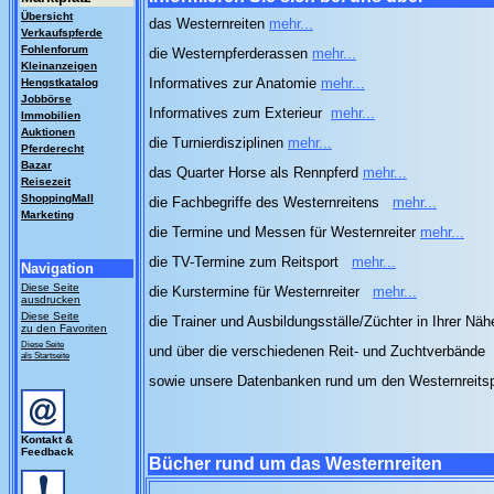
Übersicht
das Westernreiten
mehr...
Verkaufspferde
Fohlenforum
die Westernpferderassen
mehr...
Kleinanzeigen
Informatives zur Anatomie
mehr...
Hengstkatalog
Jobbörse
Informatives zum Exterieur
mehr...
Immobilien
Auktionen
die Turnierdisziplinen
mehr...
Pferderecht
Bazar
das Quarter Horse als Rennpferd
mehr...
Reisezeit
ShoppingMall
die Fachbegriffe des Westernreitens
mehr...
Marketing
die Termine und Messen für Westernreiter
mehr...
die TV-Termine zum Reitsport
mehr...
Navigation
Diese Seite
die Kurstermine für Westernreiter
mehr...
ausdrucken
Diese Seite
die Trainer und Ausbildungsställe/Züchter in Ihrer Nä
zu den Favoriten
Diese Seite
und über die verschiedenen Reit- und Zuchtverbände
als Startseite
sowie unsere Datenbanken rund um den Westernreits
Kontakt &
Feedback
Bücher rund um das Westernreiten