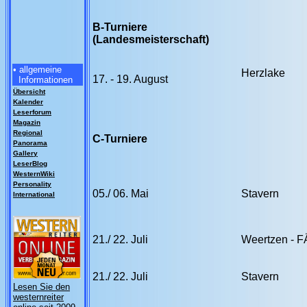
B-Turniere
(Landesmeisterschaft)
• allgemeine
Herzlake
17. - 19. August
Informationen
Übersicht
Kalender
Leserforum
Magazin
Regional
C-Turniere
Panorama
Gallery
LeserBlog
WesternWiki
Personality
05./ 06. Mai
Stavern
International
21./ 22. Juli
Weertzen - F
21./ 22. Juli
Stavern
Lesen Sie den
westernreiter