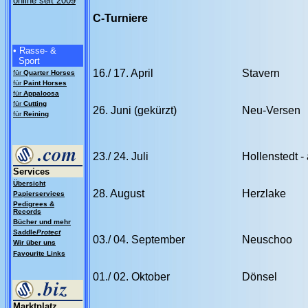
online seit 2009
C-Turniere
• Rasse- &
Sport
16./ 17. April
Stavern
für
Quarter Horses
für
Paint Horses
für
Appaloosa
für
Cutting
26. Juni (gekürzt)
Neu-Versen
für
Reining
23./ 24. Juli
Hollenstedt -
Services
Übersicht
28. August
Herzlake
Papierservices
Pedigrees &
Records
Bücher und mehr
Saddle
Protect
03./ 04. September
Neuschoo
Wir über uns
Favourite Links
01./ 02. Oktober
Dönsel
Marktplatz