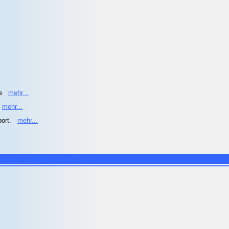
he
mehr...
mehr...
port.
mehr...