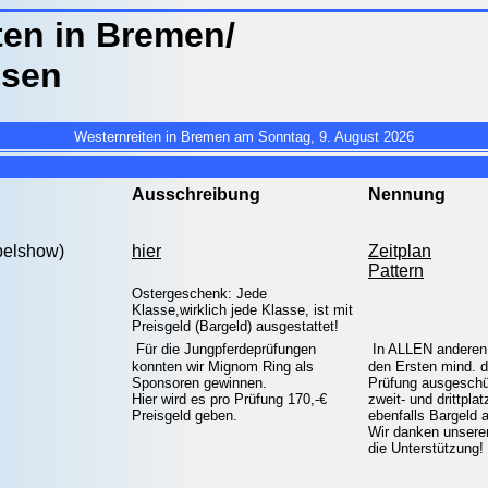
ten in Bremen/
hsen
Westernreiten in Bremen am Sonntag, 9. August 2026
Ausschreibung
Nennung
pelshow)
hier
Zeitplan
Pattern
Ostergeschenk: Jede
Klasse,wirklich jede Klasse, ist mit
Preisgeld (Bargeld) ausgestattet!
Für die Jungpferdeprüfungen
In ALLEN anderen 
konnten wir Mignom Ring als
den Ersten mind. 
Sponsoren gewinnen.
Prüfung ausgeschüt
Hier wird es pro Prüfung 170,-€
zweit- und drittplat
Preisgeld geben.
ebenfalls Bargeld 
Wir danken unsere
die Unterstützung!