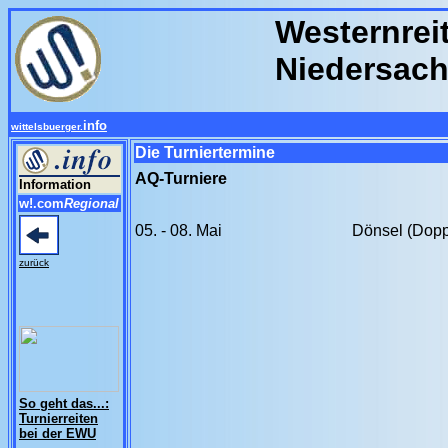
Westernrei
Niedersac
info
wittelsbuerger.
Die Turniertermine
AQ-Turniere
Information
w!.com
Regional
05. - 08. Mai
Dönsel (Dop
zurück
So geht das...:
Turnierreiten
bei der EWU