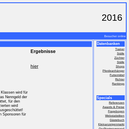
2016
Besucher online
Datenbanken
Trainer
Ergebnisse
Ställe
Züchter
Ställe
hier
Shops
Pferdeanhänger
Futtermittel
Richter
Rankings
Klassen wird für
das Nenngeld der
Specials
tet, für den
Referenzen
zierten wird
Awards & Preise
ausgeschüttet!
Fragebogen
n Sponsoren für
Webstatistiken
Gästebuch
Kleinanzeigenmarkt
Grußkartenversand