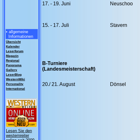
17. - 19. Juni
Neuschoo
15. - 17. Juli
Stavern
• allgemeine
Informationen
Übersicht
Kalender
Leserforum
Magazin
Regional
B-Turniere
Panorama
(Landesmeisterschaft)
Gallery
LeserBlog
WesternWiki
20./ 21. August
Dönsel
Personality
International
Lesen Sie den
westernreiter