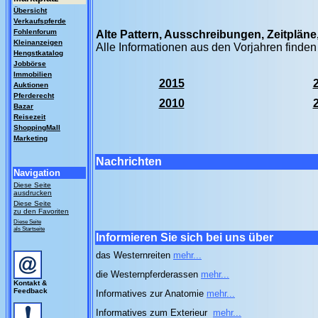
Übersicht
Verkaufspferde
Fohlenforum
Alte Pattern, Ausschreibungen, Zeitplän
Kleinanzeigen
Alle Informationen aus den Vorjahren finden
Hengstkatalog
Jobbörse
Immobilien
2015
Auktionen
Pferderecht
2010
Bazar
Reisezeit
ShoppingMall
Marketing
Nachrichten
Navigation
Diese Seite
ausdrucken
Diese Seite
zu den Favoriten
Diese Seite
als Startseite
Informieren Sie sich bei uns über
das Westernreiten
mehr...
die Westernpferderassen
mehr...
Kontakt &
Feedback
Informatives zur Anatomie
mehr...
Informatives zum Exterieur
mehr...