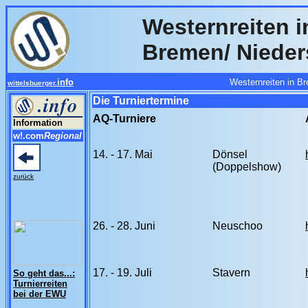
Westernreiten i
Bremen/ Niede
info
Westernreiten in B
wittelsbuerger.
Die Turniertermine
AQ-Turniere
Information
w!.com
Regional
14. - 17. Mai
Dönsel
(Doppelshow)
zurück
26. - 28. Juni
Neuschoo
17. - 19. Juli
Stavern
So geht das...:
Turnierreiten
bei der EWU