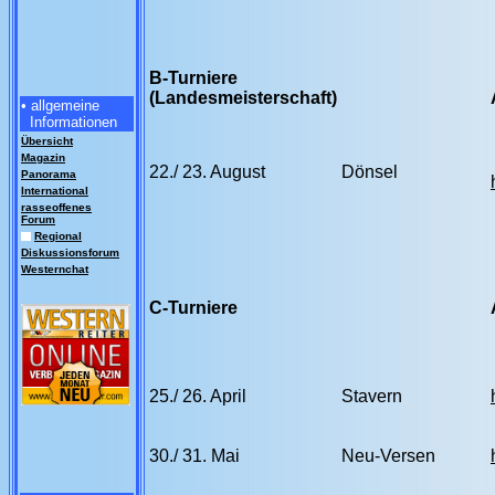
B-Turniere
(Landesmeisterschaft)
• allgemeine
Informationen
Übersicht
Magazin
22./ 23. August
Dönsel
Panorama
International
rasseoffenes
Forum
Regional
Diskussionsforum
Westernchat
C-Turniere
25./ 26. April
Stavern
30./ 31. Mai
Neu-Versen