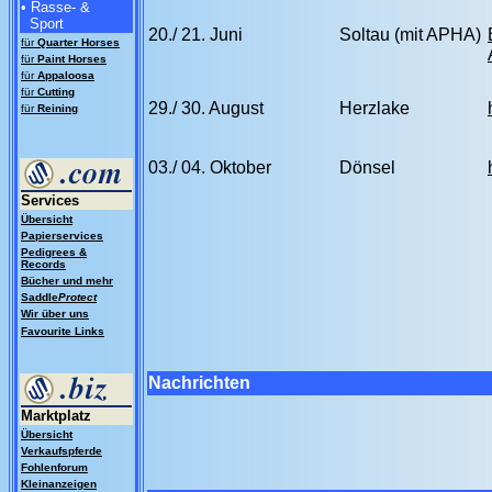
• Rasse- &
Sport
20./ 21. Juni
Soltau (mit APHA)
für
Quarter Horses
für
Paint Horses
für
Appaloosa
für
Cutting
29./ 30. August
Herzlake
für
Reining
03./ 04. Oktober
Dönsel
Services
Übersicht
Papierservices
Pedigrees &
Records
Bücher und mehr
Saddle
Protect
Wir über uns
Favourite Links
Nachrichten
Marktplatz
Übersicht
Verkaufspferde
Fohlenforum
Kleinanzeigen