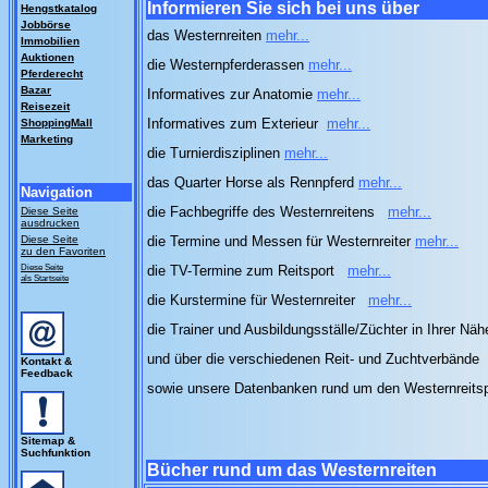
Informieren Sie sich bei uns über
Hengstkatalog
Jobbörse
das Westernreiten
mehr...
Immobilien
Auktionen
die Westernpferderassen
mehr...
Pferderecht
Bazar
Informatives zur Anatomie
mehr...
Reisezeit
Informatives zum Exterieur
mehr...
ShoppingMall
Marketing
die Turnierdisziplinen
mehr...
das Quarter Horse als Rennpferd
mehr...
Navigation
die Fachbegriffe des Westernreitens
mehr...
Diese Seite
ausdrucken
Diese Seite
die Termine und Messen für Westernreiter
mehr...
zu den Favoriten
Diese Seite
die TV-Termine zum Reitsport
mehr...
als Startseite
die Kurstermine für Westernreiter
mehr...
die Trainer und Ausbildungsställe/Züchter in Ihrer Nä
und über die verschiedenen Reit- und Zuchtverbände
Kontakt &
Feedback
sowie unsere Datenbanken rund um den Westernreits
Sitemap &
Suchfunktion
Bücher rund um das Westernreiten