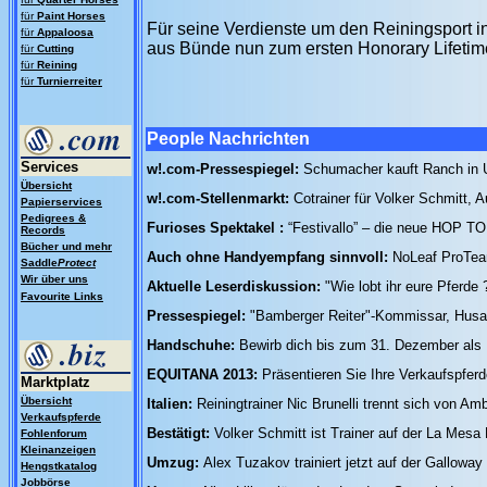
für
Paint Horses
Für seine Verdienste um den Reiningsport 
für
Appaloosa
aus Bünde nun zum ersten Honorary Lifeti
für
Cutting
für
Reining
für
Turnierreiter
People Nachrichten
Services
w!.com-Pressespiegel:
Schumacher kauft Ranch in 
Übersicht
w!.com-Stellenmarkt:
Cotrainer für Volker Schmitt,
Papierservices
Pedigrees &
Furioses Spektakel :
“Festivallo” – die neue HOP
Records
Bücher und mehr
Auch ohne Handyempfang sinnvoll:
NoLeaf ProTeam
Saddle
Protect
Wir über uns
Aktuelle Leserdiskussion:
"Wie lobt ihr eure Pferde
Favourite Links
Pressespiegel:
"Bamberger Reiter"-Kommissar, Husa
Handschuhe:
Bewirb dich bis zum 31. Dezember al
EQUITANA 2013:
Präsentieren Sie Ihre Verkaufspfer
Marktplatz
Übersicht
Italien:
Reiningtrainer Nic Brunelli trennt sich von A
Verkaufspferde
Bestätigt:
Volker Schmitt ist Trainer auf der La Mesa
Fohlenforum
Kleinanzeigen
Umzug:
Alex Tuzakov trainiert jetzt auf der Gallowa
Hengstkatalog
Jobbörse