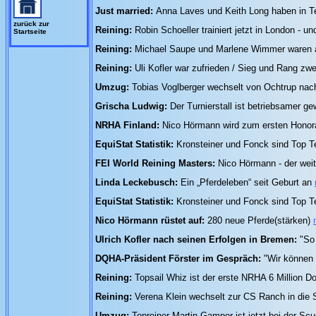
Just married:
Anna Laves und Keith Long haben in T
zurück zur
Reining:
Robin Schoeller trainiert jetzt in London - un
Startseite
Reining:
Michael Saupe und Marlene Wimmer waren a
Reining:
Uli Kofler war zufrieden / Sieg und Rang zwe
Umzug:
Tobias Voglberger wechselt von Ochtrup na
Grischa Ludwig:
Der Turnierstall ist betriebsamer g
NRHA Finland:
Nico Hörmann wird zum ersten Honor
EquiStat Statistik:
Kronsteiner und Fonck sind Top Te
FEI World Reining Masters:
Nico Hörmann - der we
Linda Leckebusch:
Ein „Pferdeleben“ seit Geburt an
EquiStat Statistik:
Kronsteiner und Fonck sind Top Te
Nico Hörmann rüstet auf:
280 neue Pferde(stärken)
Ulrich Kofler nach seinen Erfolgen in Bremen:
"So
DQHA-Präsident Förster im Gespräch:
"Wir können
Reining:
Topsail Whiz ist der erste NRHA 6 Million Do
Reining:
Verena Klein wechselt zur CS Ranch in die
Umzug:
Topreiner Martin Gamper ist jetzt bei der Sc