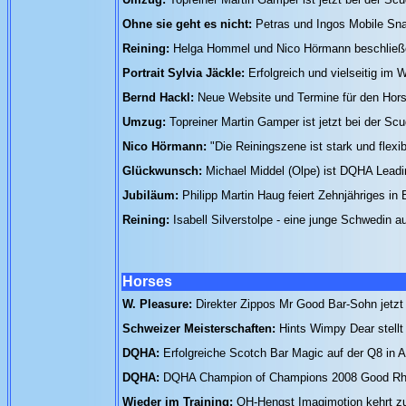
Ohne sie geht es nicht:
Petras und Ingos Mobile Sn
Reining:
Helga Hommel und Nico Hörmann beschlie
Portrait Sylvia Jäckle:
Erfolgreich und vielseitig im 
Bernd Hackl:
Neue Website und Termine für den Hor
Umzug:
Topreiner Martin Gamper ist jetzt bei der Sc
Nico Hörmann:
"Die Reiningszene ist stark und flex
Glückwunsch:
Michael Middel (Olpe) ist DQHA Lead
Jubiläum:
Philipp Martin Haug feiert Zehnjähriges i
Reining:
Isabell Silverstolpe - eine junge Schwedin a
Horses
W. Pleasure:
Direkter Zippos Mr Good Bar-Sohn jetzt
Schweizer Meisterschaften:
Hints Wimpy Dear stell
DQHA:
Erfolgreiche Scotch Bar Magic auf der Q8 in
DQHA:
DQHA Champion of Champions 2008 Good Rh
Wieder im Training:
QH-Hengst Imagimotion kehrt z