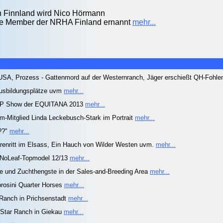
in Finnland wird Nico Hörmann
me Member der NRHA Finland ernannt
mehr...
USA, Prozess - Gattenmord auf der Westernranch, Jäger erschießt QH-Fohl
 Ausbildungsplätze uvm
mehr...
 TOP Show der EQUITANA 2013
mehr...
-Mitglied Linda Leckebusch-Stark im Portrait
mehr...
 ??"
mehr...
renritt im Elsass, Ein Hauch von Wilder Westen uvm.
mehr...
s NoLeaf-Topmodel 12/13
mehr...
de und Zuchthengste in der Sales-and-Breeding Area
mehr...
mbrosini Quarter Horses
mehr...
 Ranch in Prichsenstadt
mehr...
y Star Ranch in Giekau
mehr...