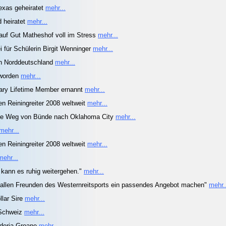
exas geheiratet
mehr...
d heiratet
mehr...
uf Gut Matheshof voll im Stress
mehr...
i für Schülerin Birgit Wenninger
mehr...
ch Norddeutschland
mehr...
eworden
mehr...
ary Lifetime Member ernannt
mehr...
n Reiningreiter 2008 weltweit
mehr...
ite Weg von Bünde nach Oklahoma City
mehr...
mehr...
n Reiningreiter 2008 weltweit
mehr...
mehr...
 kann es ruhig weitergehen."
mehr...
 allen Freunden des Westernreitsports ein passendes Angebot machen"
mehr.
llar Sire
mehr...
 Schweiz
mehr...
uderia Groane
mehr...