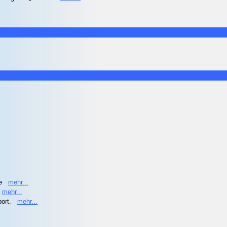
he
mehr...
mehr...
port.
mehr...