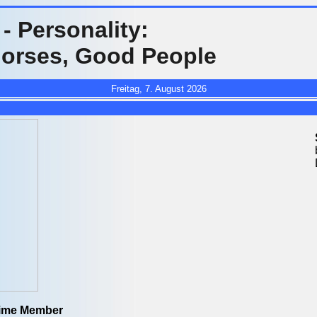
- Personality:
orses, Good People
Freitag, 7. August 2026
time Member