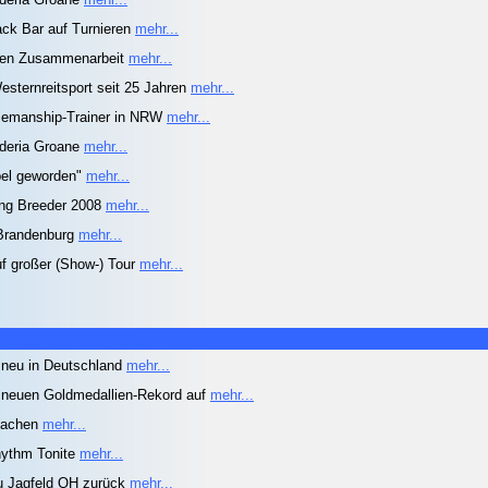
ack Bar auf Turnieren
mehr...
ßen Zusammenarbeit
mehr...
Westernreitsport seit 25 Jahren
mehr...
semanship-Trainer in NRW
mehr...
uderia Groane
mehr...
ibel geworden"
mehr...
ing Breeder 2008
mehr...
n Brandenburg
mehr...
uf großer (Show-) Tour
mehr...
 neu in Deutschland
mehr...
t neuen Goldmedallien-Rekord auf
mehr...
 Aachen
mehr...
ythm Tonite
mehr...
u Jagfeld QH zurück
mehr...