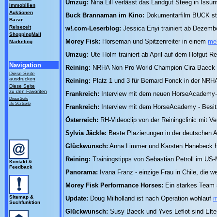
Umzug:
Nina Lill verlässt das Landgut Steeg in Iss
Immobilien
Auktionen
Buck Brannaman im Kino:
Dokumentarfilm BUCK sta
Bazar
Reisezeit
w!.com-Leserblog:
Jessica Enyi trainiert ab Dezemb
ShoppingMall
Morey Fisk:
Horseman und Spitzenreiter in einem
meh
Marketing
Umzug:
Ute Holm trainiert ab April auf dem Hofgut 
Navigation
Reining:
NRHA Non Pro World Champion Cira Baeck w
Diese Seite
ausdrucken
Reining:
Platz 1 und 3 für Bernard Fonck in der NRH
Diese Seite
zu den Favoriten
Frankreich:
Interview mit dem neuen HorseAcademy-T
Diese Seite
als Startseite
Frankreich:
Interview mit dem HorseAcademy - Besi
Österreich:
RH-Videoclip von der Reiningclinic mit V
Sylvia Jäckle:
Beste Plazierungen in der deutschen
Glückwunsch:
Anna Limmer und Karsten Hanebeck h
Reining:
Trainingstipps von Sebastian Petroll im US
Kontakt &
Feedback
Panorama:
Ivana Franz - einzige Frau in Chile, die w
Morey Fisk Performance Horses:
Ein starkes Team s
Sitemap &
Update:
Doug Milholland ist nach Operation wohlauf
m
Suchfunktion
Glückwunsch:
Susy Baeck und Yves Leflot sind Elt