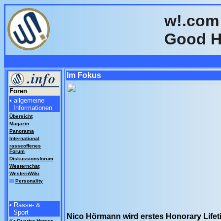
w!.com 
Good H
Im Fokus
Foren
• allgemeine
Informationen
Übersicht
Magazin
Panorama
International
rasseoffenes
Forum
Diskussionsforum
Westernchat
WesternWiki
Personality
• Rasse- &
Sport
Nico Hörmann wird erstes Honorary Life
für
Quarter
Horses