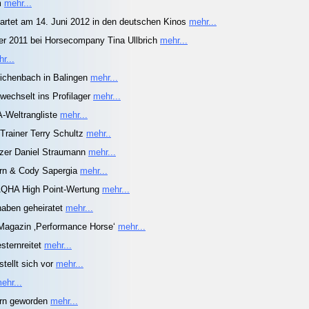
um
mehr...
rtet am 14. Juni 2012 in den deutschen Kinos
mehr...
er 2011 bei Horsecompany Tina Ullbrich
mehr...
r...
Reichenbach in Balingen
mehr...
echselt ins Profilager
mehr...
A-Weltrangliste
mehr...
rainer Terry Schultz
mehr..
tzer Daniel Straumann
mehr...
ern & Cody Sapergia
mehr...
 AQHA High Point-Wertung
mehr...
aben geheiratet
mehr...
-Magazin ‚Performance Horse‘
mehr...
esternreitet
mehr...
tellt sich vor
mehr...
ehr...
ern geworden
mehr...