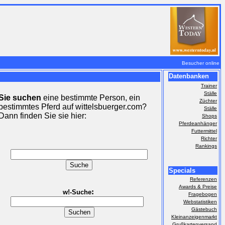
Besucher online
Datenbanken
Trainer
Ställe
Sie suchen
eine bestimmte Person, ein
Züchter
bestimmtes Pferd auf wittelsbuerger.com?
Ställe
Dann finden Sie sie hier:
Shops
Pferdeanhänger
Futtermittel
Richter
Rankings
Specials
Referenzen
Awards & Preise
:
w!-Suche
Fragebogen
Webstatistiken
Gästebuch
Kleinanzeigenmarkt
Grußkartenversand