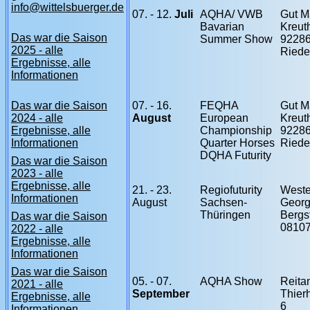
info@wittelsbuerger.de
07. - 12.
Juli
AQHA/ VWB
Gut M
Bavarian
Kreut
Das war die Saison
Summer Show
9228
2025 - alle
Riede
Ergebnisse, alle
Informationen
Das war die Saison
07. - 16.
FEQHA
Gut M
2024 - alle
August
European
Kreut
Ergebnisse, alle
Championship
9228
Informationen
Quarter Horses
Riede
DQHA Futurity
Das war die Saison
2023 - alle
Ergebnisse, alle
21. - 23.
Regiofuturity
Weste
Informationen
August
Sachsen-
Georg
Thüringen
Bergs
Das war die Saison
08107
2022 - alle
Ergebnisse, alle
Informationen
Das war die Saison
05. - 07.
AQHA Show
Reita
2021 - alle
September
Thierh
Ergebnisse, alle
6
Informationen