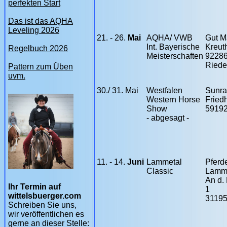
perfekten Start
Das ist das AQHA
Leveling 2026
21. - 26.
Mai
AQHA/ VWB
Gut M
Int. Bayerische
Kreut
Regelbuch 2026
Meisterschaften
9228
Riede
Pattern zum Üben
uvm.
30./ 31. Mai
Westfalen
Sunra
Western Horse
Fried
Show
5919
- abgesagt -
11. - 14.
Juni
Lammetal
Pferd
Classic
Lamm
An d.
Ihr Termin auf
1
wittelsbuerger.com
31195
Schreiben Sie uns,
wir veröffentlichen es
gerne an dieser Stelle: