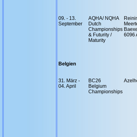
09. - 13.
AQHA/ NQHA
Reini
September
Dutch
Meert
Championships
Baex
& Futurity /
6096 
Maturity
Belgien
31. März -
BC26
Azelho
04. April
Belgium
Championships