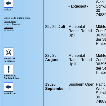
I
Worki
- abgesagt -
Schw
zurück
30
74889
Diese Seite ausdrucken
Diese Seite
zu den Favoriten
25./ 26.
Juli
Mühlental
Mühle
Diese Seite
als Startseite
Ranch Round
Zum 
Up I
36396
der St
Hinte
22./ 23.
Mühlental
Mühle
Kontakt &
August
Ranch Round
Zum 
Feedback
Up II
36396
der St
Hinte
Sitemap &
Suchfunktion
19./20.
Sinsheim Open
Patric
September
II
Worki
Schw
zurück zur
30
74889