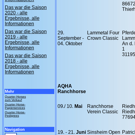
8667
Das war die Saison
Thier
2020 - alle
Ergebnisse, alle
Informationen
Das war die Saison
29.
Lammetal Four
Pferd
2019 - alle
September -
Crown Classic
Lamm
Ergebnisse, alle
04. Oktober
An d.
Informationen
1
31195
Das war die Saison
2018 - alle
Ergebnisse, alle
Informationen
AQHA
Ranchhorse
Mehr
Quarter Horses
zum Verkauf
Quarter Horse-
09./ 10.
Mai
Ranchhorse
Riedh
Papierservices
Verein Classic
Riedh
Quarter Horse-
Pedigrees
77694
Navigation
19. - 21.
Juni
Sinsheim Open
Patric