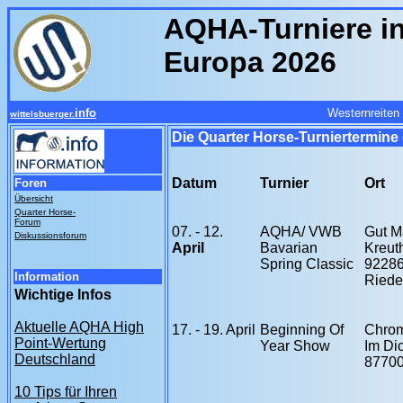
AQHA-Turniere i
Europa 2026
info
Westernreiten
wittelsbuerger.
Die Quarter Horse-Turniertermine
Datum
Turnier
Ort
Foren
Übersicht
Quarter Horse-
Forum
07. - 12.
AQHA/ VWB
Gut M
Diskussionsforum
April
Bavarian
Kreut
Spring Classic
9228
Information
Riede
Wichtige Infos
Aktuelle AQHA High
17.
- 19. April
Beginning Of
Chro
Point-Wertung
Year Show
Im Di
Deutschland
8770
10 Tips für Ihren