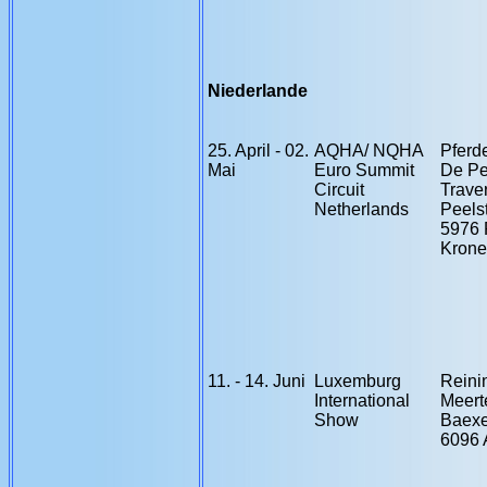
Niederlande
25. April - 02.
AQHA/ NQHA
Pferd
Mai
Euro Summit
De Pe
Circuit
Traver
Netherlands
Peelst
5976 
Krone
11. - 14. Juni
Luxemburg
Reini
International
Meert
Show
Baex
6096 