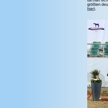
da man sich
größten deu
hier
).