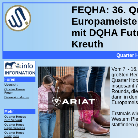
FEQHA: 36. Qu
Europameiste
mit DQHA Futu
Kreuth
Quarter 
Vom 7. - 16
größten Rei
Foren
Quarter Hor
Übersicht
insgesamt 7
Quarter Horse-
Rounds, die 
Forum
dann in den 
Diskussionsforum
Europameist
Mehr
Erstmals wi
Quarter Horses
Western Ple
zum Verkauf
stattfinden (
Quarter Horse-
Papierservices
Quarter Horse-
Pedigrees