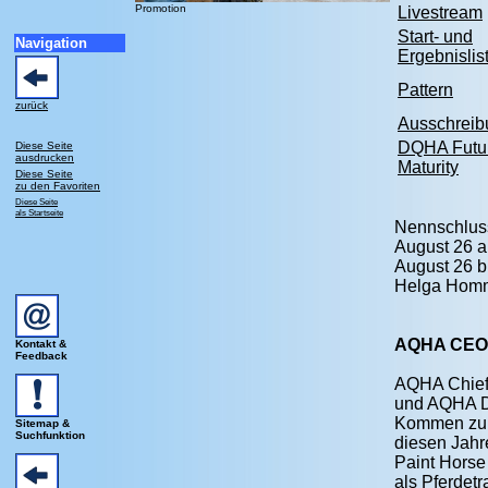
Promotion
Livestream
Start- und
Navigation
Ergebnislis
Pattern
zurück
Ausschreib
DQHA Futur
Diese Seite
ausdrucken
Maturity
Diese Seite
zu den Favoriten
Diese Seite
als Startseite
Nennschluss
August 26 a
August 26 b
Helga Homme
AQHA CEO D
Kontakt &
Feedback
AQHA Chief 
und AQHA Di
Kommen zur
Sitemap &
Suchfunktion
diesen Jahr
Paint Horse
als Pferdetr