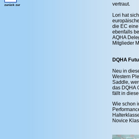
vertraut.
zurück zur
Lori hat sic
europäische
die EC eine 
ebenfalls b
AQHA Delega
Mitglieder 
DQHA Futuri
Neu in diese
Western Ple
Saddle, wer
das DQHA Q-
fällt in die
Wie schon 
Performance
Halterklass
Novice Klas