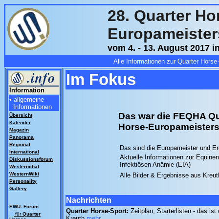
28. Quarter Ho
Europameister
vom 4. - 13. August 2017 i
Alle Informationen zur Quarter Hors
Im Fokus
Information
• allgemeine
Informationen
Das war die FEQHA Qu
Übersicht
Kalender
Horse-Europameisters
Magazin
Panorama
Regional
Das sind die Europameister und E
International
Aktuelle Informationen zur Equinen
Diskussionsforum
Infektiösen Anämie (EIA)
Westernchat
WesternWiki
Alle Bilder & Ergebnisse aus Kreut
Personality
Gallery
Nachrichten
EWU- Forum
Quarter Horse-Sport:
Zeitplan, Starterlisten - das 
für
Quarter
Kreuth
mehr...