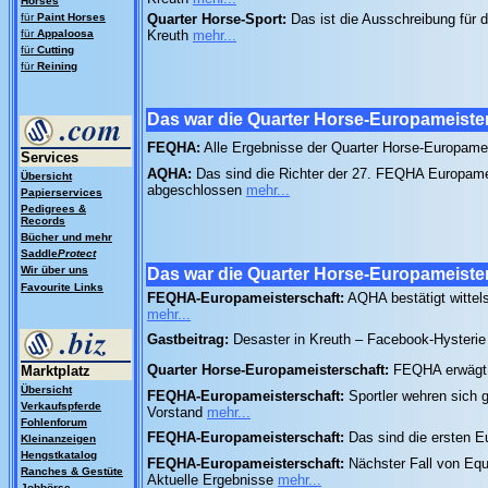
Horses
für
Paint Horses
Quarter Horse-Sport:
Das ist die Ausschreibung für 
für
Appaloosa
Kreuth
mehr...
für
Cutting
für
Reining
Das war die Quarter Horse-Europameiste
FEQHA:
Alle Ergebnisse der Quarter Horse-Europamei
Services
AQHA:
Das sind die Richter der 27. FEQHA Europamei
Übersicht
abgeschlossen
mehr...
Papierservices
Pedigrees &
Records
Bücher und mehr
Saddle
Protect
Wir über uns
Das war die Quarter Horse-Europameiste
Favourite Links
FEQHA-Europameisterschaft:
AQHA bestätigt wittels
mehr...
Gastbeitrag:
Desaster in Kreuth – Facebook-Hysteri
Quarter Horse-Europameisterschaft:
FEQHA erwägt d
Marktplatz
Übersicht
FEQHA-Europameisterschaft:
Sportler wehren sich g
Verkaufspferde
Vorstand
mehr...
Fohlenforum
FEQHA-Europameisterschaft:
Das sind die ersten 
Kleinanzeigen
Hengstkatalog
FEQHA-Europameisterschaft:
Nächster Fall von Equ
Ranches & Gestüte
Aktuelle Ergebnisse
mehr...
Jobbörse