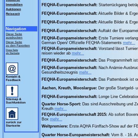
FEQHA-Europameisterschaft:
Starterrückgang beträ
Immobilien
Auktionen
FEQHA-Europameisterschaft:
Aktuelle Bilder & Er
Reisezeit
FEQHA-Europameisterschaft:
Aktuelle Bilder & Erg
Navigation
FEQHA-Europameisterschaft:
Auftakt der Europamei
Diese Seite
ausdrucken
FEQHA-Europameisterschaft:
Erste Turniere verlan
Diese Seite
German Open/ Offizielle FEQHA-Statements
mehr...
zu den Favoriten
FEQHA-Europameisterschaft:
Vorstand lässt Turnier
Diese Seite
reisen wieder ab
mehr...
als Startseite
FEQHA-Europameisterschaft:
Das Programmheft ist 
FEQHA-Europameisterschaft:
Nach Anämie-Ausbruch 
Gesundheitszeugnis
mehr...
Kontakt &
FEQHA-Europameisterschaft:
Das Patternbook ist o
Feedback
Aachen, Kreuth, Mooslargue:
Der große Startgeld- 
FEQHA-Europameisterschaft:
Longe Line Celebratio
Sitemap &
Suchfunktion
Quarter Horse-Sport:
Das sind Ausschreibung und Ze
Kreuth
mehr...
FEQHA-Europameisterschaft 2015:
Ab sofort Boxenr
Box
mehr...
zurück zur
Startseite
Weltpremiere:
Erste AQHA Fünffach-Show auf der FE
Quarter Horse-Europameisterschaft:
Vom 8. - 16. A