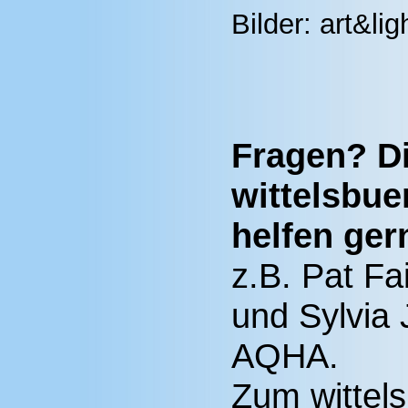
Bilder: art&lig
Fragen? D
wittelsbue
helfen ger
z.B. Pat Fa
und Sylvia 
AQHA.
Zum wittel