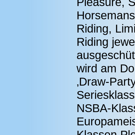
Pleasure, 
Horsemansh
Riding, Lim
Riding jewe
ausgeschüt
wird am Do
‚Draw-Party‘
Seriesklass
NSBA-Klass
Europameist
Klassen Pl