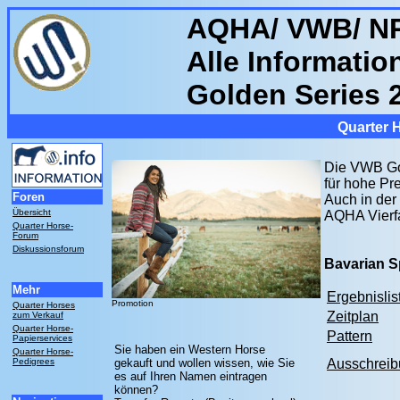
AQHA/ VWB/ N
Alle Informatio
Golden Series 
Quarter 
Die VWB Gol
für hohe Pre
Foren
Auch in der
Übersicht
AQHA Vierfa
Quarter Horse-
Forum
Diskussionsforum
Bavarian S
Mehr
Ergebnislis
Promotion
Quarter Horses
Zeitplan
zum Verkauf
Quarter Horse-
Pattern
Papierservices
Sie haben ein Western Horse
Quarter Horse-
Pedigrees
gekauft und wollen wissen, wie Sie
Ausschrei
es auf Ihren Namen eintragen
können?