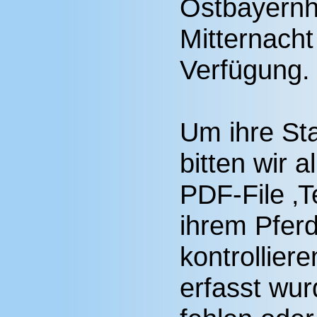
Ostbayernha
Mitternacht
Verfügung.
Um ihre Sta
bitten wir 
PDF-File ‚T
ihrem Pfer
kontrolliere
erfasst wur