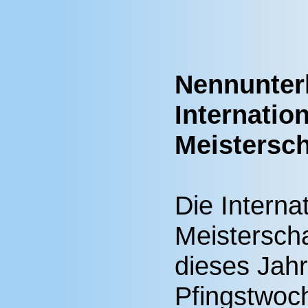
Nennunterl
Internatio
Meistersch
Die Interna
Meistersch
dieses Jah
Pfingstwoc