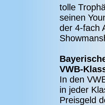
tolle Troph
seinen Youn
der 4-fach 
Showmanshi
Bayerische
VWB-Klas
In den VWB
in jeder Kl
Preisgeld d