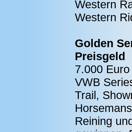
Western Rai
Western Ri
Golden Ser
Preisgeld
7.000 Euro 
VWB Series 
Trail, Sho
Horsemansh
Reining un