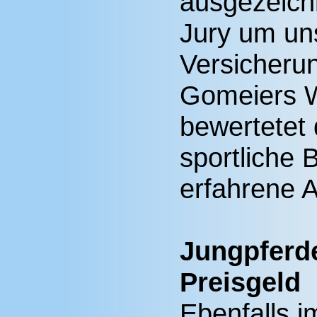
ausgezeichn
Jury um un
Versicherun
Gomeiers W
bewertetet 
sportliche 
erfahrene 
Jungpferd
Preisgeld
Ebenfalls i