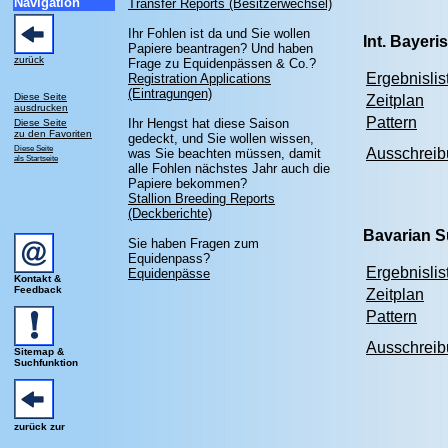
Navigation
Transfer Reports (Besitzerwechsel)
Ihr Fohlen ist da und Sie wollen
Int. Bayeri
Papiere beantragen? Und haben
zurück
Frage zu Equidenpässen & Co.?
Ergebnislis
Registration Applications
(Eintragungen)
Diese Seite
Zeitplan
ausdrucken
Pattern
Ihr Hengst hat diese Saison
Diese Seite
zu den Favoriten
gedeckt, und Sie wollen wissen,
Diese Seite
Ausschrei
was Sie beachten müssen, damit
als Startseite
alle Fohlen nächstes Jahr auch die
Papiere bekommen?
Stallion Breeding Reports
(Deckberichte)
Bavarian 
Sie haben Fragen zum
Equidenpass?
Ergebnislis
Equidenpässe
Kontakt &
Feedback
Zeitplan
Pattern
Ausschrei
Sitemap &
Suchfunktion
zurück zur
----------