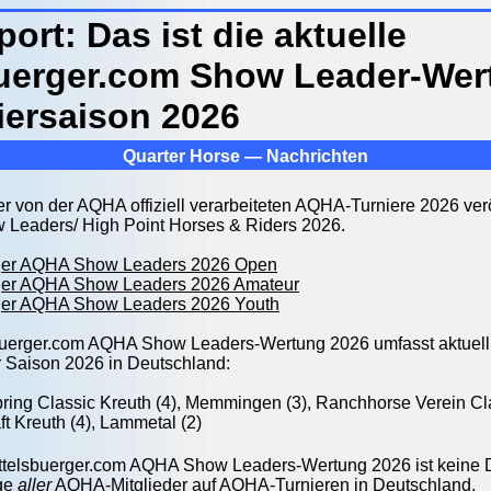
rt: Das ist die aktuelle
buerger.com Show Leader-Wer
iersaison 2026
Quarter Horse — Nachrichten
er von der AQHA offiziell verarbeiteten AQHA-Turniere 2026 verö
Leaders/ High Point Horses & Riders 2026.
rger AQHA Show Leaders 2026 Open
rger AQHA Show Leaders 2026 Amateur
rger AQHA Show Leaders 2026 Youth
buerger.com AQHA Show Leaders-Wertung 2026 umfasst aktuell
r Saison 2026 in Deutschland:
ring Classic Kreuth (4), Memmingen (3), Ranchhorse Verein C
t Kreuth (4)
, Lammetal (2)
ittelsbuerger.com AQHA Show Leaders-Wertung 2026 ist keine
lge
aller
AQHA-Mitglieder auf AQHA-Turnieren in Deutschland.