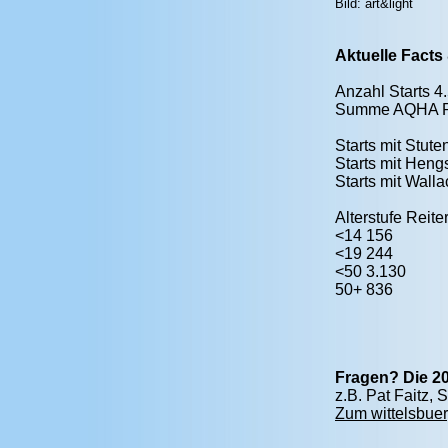
Bild: art&light
Aktuelle Facts
Anzahl Starts 4
Summe AQHA P
Starts mit Stute
Starts mit Heng
Starts mit Wall
Alterstufe Reite
<14 156
<19 244
<50 3.130
50+ 836
Fragen? Die 20
z.B. Pat Faitz,
Zum wittelsbuer