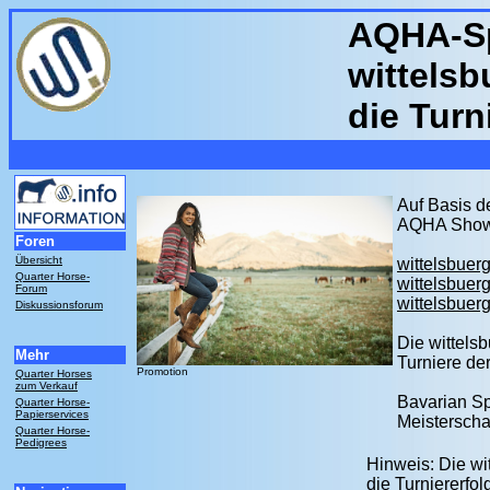
AQHA-Spo
wittels
die Turn
Auf Basis d
AQHA Show 
Foren
Übersicht
wittelsbue
Quarter Horse-
wittelsbue
Forum
wittelsbue
Diskussionsforum
Die wittels
Mehr
Turniere de
Promotion
Quarter Horses
zum Verkauf
Bavarian Sp
Quarter Horse-
Papierservices
Meisterschaf
Quarter Horse-
Pedigrees
Hinweis: Die w
die Turniererfo