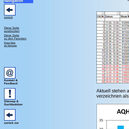
Navigation
zurück
Diese Seite
ausdrucken
Diese Seite
zu den Favoriten
Diese Seite
als Startseite
Kontakt &
Feedback
Aktuell stehen 
verzeichnen als
Sitemap &
Suchfunktion
zurück zur