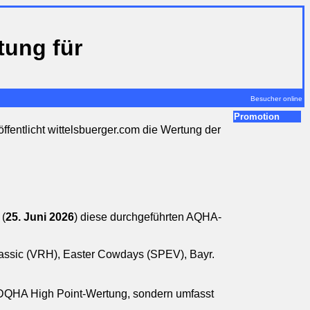
tung für
Besucher online
Promotion
ffentlicht wittelsbuerger.com die Wertung der
 (
25. Juni 2026
) diese durchgeführten AQHA-
lassic (VRH), Easter Cowdays (SPEV), Bayr
.
 DQHA High Point-Wertung, sondern umfasst