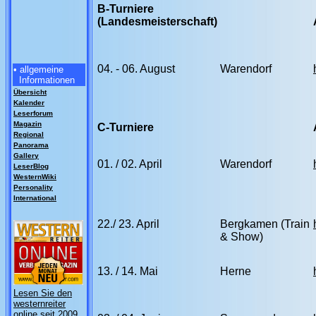
B-Turniere
(Landesmeisterschaft)
04. - 06. August
Warendorf
• allgemeine
Informationen
Übersicht
Kalender
Leserforum
Magazin
C-Turniere
Regional
Panorama
Gallery
01. / 02. April
Warendorf
LeserBlog
WesternWiki
Personality
International
22./ 23. April
Bergkamen (Train
& Show)
13. / 14. Mai
Herne
Lesen Sie den
westernreiter
online seit 2009