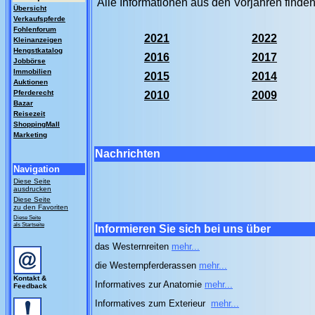
Alle Informationen aus den Vorjahren finden
Übersicht
Verkaufspferde
Fohlenforum
2021
2022
Kleinanzeigen
Hengstkatalog
2016
2017
Jobbörse
Immobilien
2015
2014
Auktionen
Pferderecht
2010
2009
Bazar
Reisezeit
ShoppingMall
Marketing
Nachrichten
Navigation
Diese Seite
ausdrucken
Diese Seite
zu den Favoriten
Diese Seite
als Startseite
Informieren Sie sich bei uns über
das Westernreiten
mehr...
die Westernpferderassen
mehr...
Kontakt &
Informatives zur Anatomie
mehr...
Feedback
Informatives zum Exterieur
mehr...