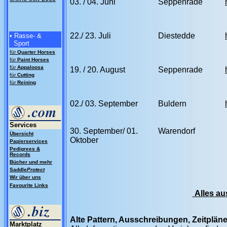
03. / 04. Juni
Seppenrade
22./ 23. Juli
Diestedde
• Rasse- &
Sport
für
Quarter Horses
für
Paint Horses
für
Appaloosa
19. / 20. August
Seppenrade
für
Cutting
für
Reining
02./ 03. September
Buldern
Services
30. September/ 01.
Warendorf
Übersicht
Oktober
Papierservices
Pedigrees &
Records
Bücher und mehr
Saddle
Protect
Wir über uns
Favourite Links
Alles au
Alte Pattern, Ausschreibungen, Zeitplän
Marktplatz