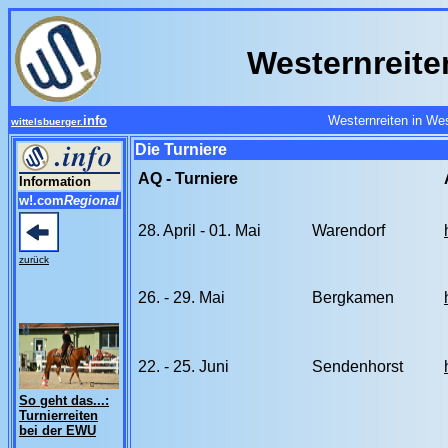
Westernreite
info
Westernreiten in We
wittelsbuerger.
Die Turniere
AQ - Turniere
Information
w!.com
Regional
28. April - 01. Mai
Warendorf
zurück
26. - 29. Mai
Bergkamen
22. - 25. Juni
Sendenhorst
So geht das...:
Turnierreiten
bei der EWU