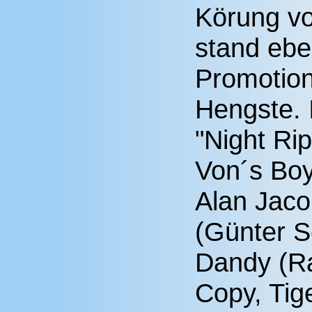
Körung v
stand ebe
Promotion
Hengste. 
"Night Ri
Von´s Boy
Alan Jaco
(Günter S
Dandy (Ra
Copy, Tig