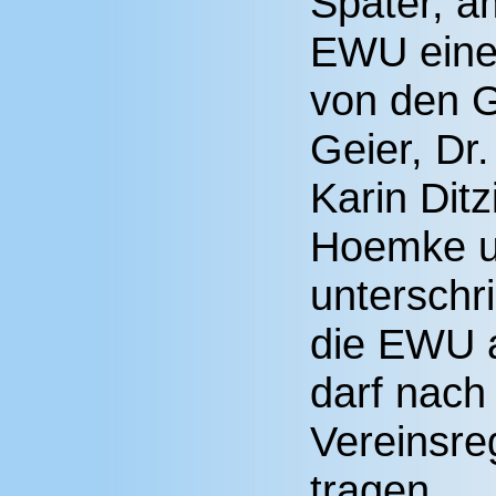
Später, am
EWU eine 
von den G
Geier, Dr
Karin Dit
Hoemke u
unterschr
die EWU au
darf nach
Vereinsreg
tragen.