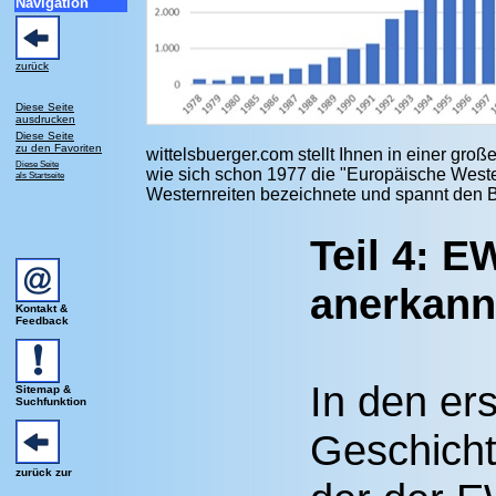
Navigation
zurück
Diese Seite
ausdrucken
Diese Seite
zu den Favoriten
wittelsbuerger.com stellt Ihnen in einer gro
Diese Seite
wie sich schon 1977 die "Europäis
che Weste
als Startseite
Westernreiten bezeichnete und spannt den Bo
Teil 4: E
anerkann
Kontakt &
Feedback
In den ers
Sitemap &
Suchfunktion
Geschich
zurück zur