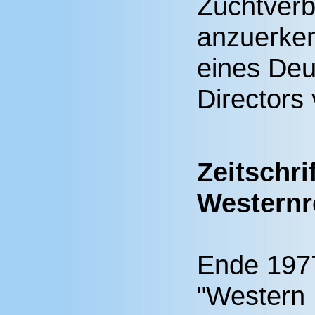
Zuchtverba
anzuerken
eines De
Directors
Zeitschri
Westernre
Ende 1977
"Western 