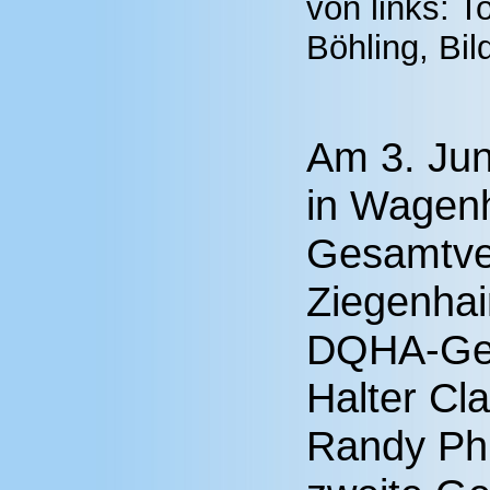
von links: T
Böhling, Bi
Am 3. Jun
in Wagenh
Gesamtver
Ziegenhai
DQHA-Ges
Halter Cl
Randy Phi