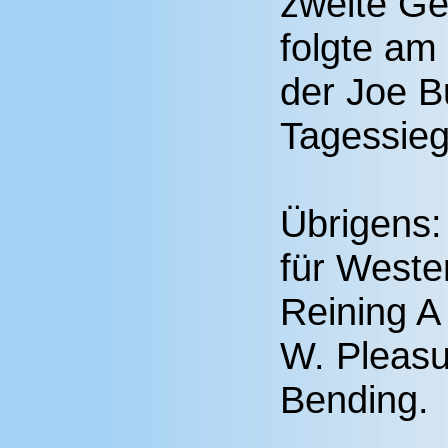
zweite G
folgte am 
der Joe B
Tagessieg
Übrigens:
für Weste
Reining A 
W. Pleasu
Bending.