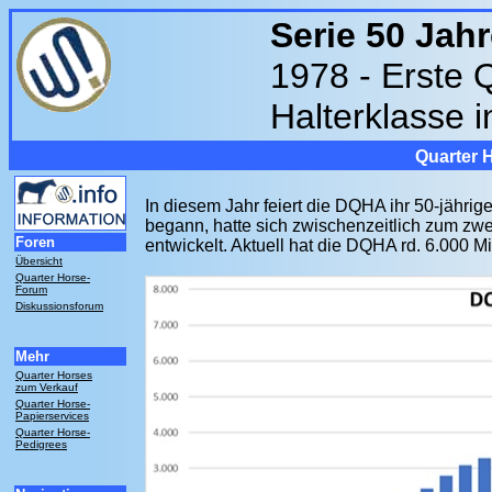
Serie 50 Jah
1978 - Erste 
Halterklasse 
Quarter 
In diesem Jahr feiert die DQHA ihr 50-jähri
begann, hatte sich zwischenzeitlich zum zwe
Foren
entwickelt. Aktuell hat die DQHA rd. 6.000 Mi
Übersicht
Quarter Horse-
Forum
Diskussionsforum
Mehr
Quarter Horses
zum Verkauf
Quarter Horse-
Papierservices
Quarter Horse-
Pedigrees