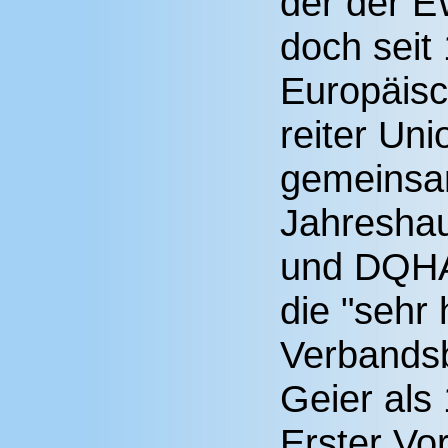
der der E
doch seit
Europäisc
reiter Un
gemeins
Jahresha
und DQHA
die "sehr 
Verbandsb
Geier als 
Erster Vo