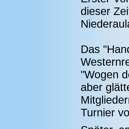
dieser Ze
Niederaul
Das "Hand
Westernrei
"Wogen de
aber glät
Mitglieder
Turnier v