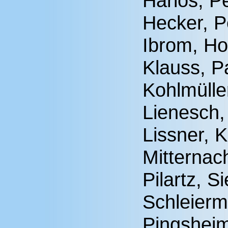
Harlos, P
Hecker, P
Ibrom, Ho
Klauss, P
Kohlmülle
Lienesch,
Lissner, 
Mitternac
Pilartz, S
Schleierm
Pingshei