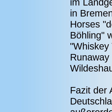
im Landge
in Bremen
Horses "d
Böhling" 
"Whiskey 
Runaway 
Wildesha
Fazit de
Deutschla