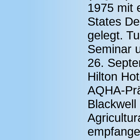
1975 mit 
States De
gelegt. T
Seminar 
26. Septe
Hilton Ho
AQHA-Prä
Blackwell
Agricultu
empfange