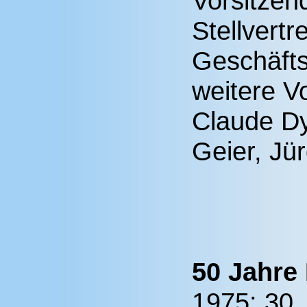
Vorsitzend
Stellvert
Geschäfts
weitere V
Claude Dy
Geier, Jü
50 Jahr
1975: 30.