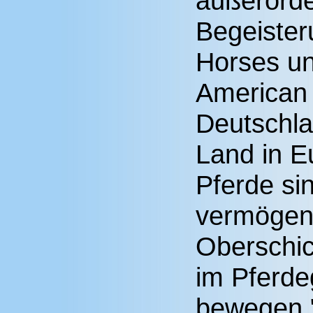
außerorde
Begeister
Horses un
American 
Deutschla
Land in E
Pferde si
vermögen
Oberschic
im Pferde
bewegen.