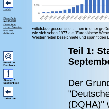
zurück
Diese Seite
ausdrucken
Diese Seite
zu den Favoriten
wittelsbuerger.com stellt Ihnen in einer gro
Diese Seite
wie sich schon 1977 die "Europäis
che Weste
als Startseite
Westernreiten bezeichnete und spannt den Bo
Teil 1: S
Septembe
Kontakt &
Feedback
Der Grund
Sitemap &
Suchfunktion
"Deutsche
zurück zur
(DQHA)" 