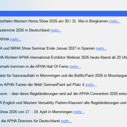
estfalen Western Horse Show 2026 am 30./ 31. Mai in Bergkamen
mehr...
utermine 2026 in Deutschland
mehr...
r APHA
mehr...
und NRHA Show Seminar Ende Januar 2027 in Spanien
mehr...
A-Richter/ APHA International Exhibitor Webinar 2026 heute Abend ab 20 Uh
nemark kommen in die APHA Hall Of Fame
mehr...
plan für Saisonauftakt in Memmingen und die BaWü-Paint 2026 in Mooslargu
es APHA-Turnier der Welt/ GermanPaint auf Platz 4
mehr...
uvm. - über diese Regeländerungen wird auf der APHA Convention 2026 ent
A English und Western Versatility Pattern-Klassen/ alle Regeländerungen u
how 2026 von 17. - 19. April in Memmingen
mehr...
nd die APHA Directors für Deutschland
mehr...