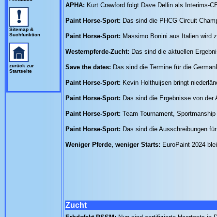
APHA:
Kurt Crawford folgt Dave Dellin als Interims-
Paint Horse-Sport:
Das sind die PHCG Circuit Cham
Sitemap &
Suchfunktion
Paint Horse-Sport:
Massimo Bonini aus Italien wird
Westernpferde-Zucht:
Das sind die aktuellen Ergeb
zurück zur
Save the dates:
Das sind die Termine für die German
Startseite
Paint Horse-Sport:
Kevin Holthuijsen bringt niederl
Paint Horse-Sport:
Das sind die Ergebnisse von de
Paint Horse-Sport:
Team Tournament, Sportmanship A
Paint Horse-Sport:
Das sind die Ausschreibungen für
Weniger Pferde, weniger Starts:
EuroPaint 2024 ble
Zucht