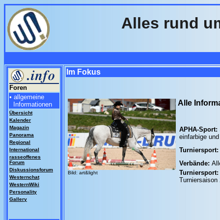
Alles rund u
Im Fokus
Foren
• allgemeine
Alle Inform
Informationen
Übersicht
Kalender
Magazin
APHA-Sport:
Panorama
einfarbige un
Regional
Turniersport
International
rasseoffenes
Forum
Verbände:
Al
Diskussionsforum
Turniersport:
Bild: art&light
Westernchat
Turniersaison
WesternWiki
Personality
Gallery