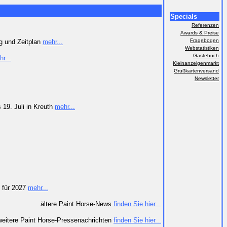
Specials
Referenzen
Awards & Preise
Fragebogen
 und Zeitplan
mehr...
Webstatistiken
Gästebuch
r...
Kleinanzeigenmarkt
Grußkartenversand
Newsletter
19. Juli in Kreuth
mehr...
 für 2027
mehr...
ältere Paint Horse-News
finden Sie hier...
weitere Paint Horse-Pressenachrichten
finden Sie hier...