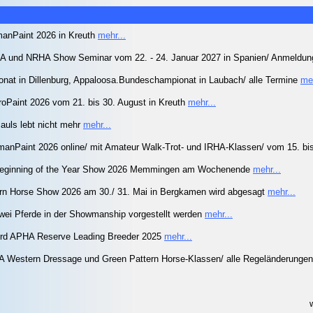
manPaint 2026 in Kreuth
mehr...
nd NRHA Show Seminar vom 22. - 24. Januar 2027 in Spanien/ Anmeldung
nat in Dillenburg, Appaloosa.Bundeschampionat in Laubach/ alle Termine
meh
roPaint 2026 vom 21. bis 30. August in Kreuth
mehr...
uls lebt nicht mehr
mehr...
Paint 2026 online/ mit Amateur Walk-Trot- und IRHA-Klassen/ vom 15. bis 
e Beginning of the Year Show 2026 Memmingen am Wochenende
mehr...
n Horse Show 2026 am 30./ 31. Mai in Bergkamen wird abgesagt
mehr...
wei Pferde in der Showmanship vorgestellt werden
mehr...
rd APHA Reserve Leading Breeder 2025
mehr...
A Western Dressage und Green Pattern Horse-Klassen/ alle Regeländerungen