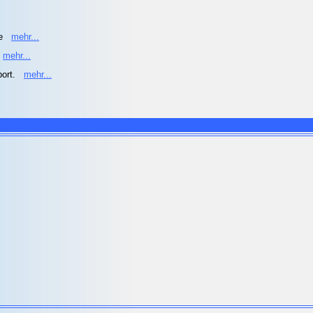
he
mehr...
mehr...
port.
mehr...