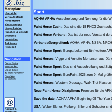
Marktplatz
Sport
Übersicht
Verkaufspferde
AQHA/ APHA:
Ausschreibung und Nennung für die W
Fohlenforum
Kleinanzeigen
Paint Horse-Zucht:
Das sind die 18 PHCG-Zuchtscha
Hengstkatalog
Ranches & Gestüte
Paint Horse-Verband:
Das ist der neue Vorstand de
Jobbörse
Immobilien
Verbandsübergreifend:
AQHA, APHA, NSBA, NRCHA 
Auktionen
Reisezeit
Paint Horse-Sport:
Europa bekommt fünf weitere APH
Paint Horses:
Viggo und Annette Mortensen aus Dä
Navigation
Diese Seite
ausdrucken
Paint Horse-Sport:
Das sind Ausschreibung und Zeit
Diese Seite
zu den Favoriten
Paint Horse-Sport:
EuroPaint 2025 zum 9. Mal größt
Diese Seite
als Startseite
Paint Horses:
Western Dressage, Walk-Trot-Klassen 
Neue Paint Horse-Disziplinen:
Premiere für die APH
Save the date:
AQHA/ APHA Beginning Of The Year S
USA:
Weber-Elsner, Freiberg, Biller und Schuster si
Kontakt &
Feedback