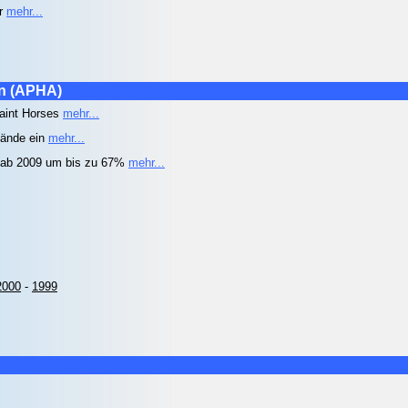
er
mehr...
on (APHA)
Paint Horses
mehr...
bände ein
mehr...
 ab 2009 um bis zu 67%
mehr...
2000
-
1999