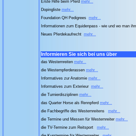
Erste Hilfe beim Pferd
mehr...
Dopingliste
mehr...
Foundation QH Pedigrees
mehr...
Informationen zum Equidenpass - wie und wo man i
Neues Pferdekaufrecht
mehr...
Informieren Sie sich bei uns über
das Westernreiten
mehr...
die Westernpferderassen
mehr...
Informatives zur Anatomie
mehr...
Informatives zum Exterieur
mehr...
die Turnierdisziplinen
mehr...
das Quarter Horse als Rennpferd
mehr...
die Fachbegriffe des Westernreitens
mehr...
die Termine und Messen für Westernreiter
mehr...
die TV-Termine zum Reitsport
mehr...
die Kurstermine für Westernreiter
mehr...