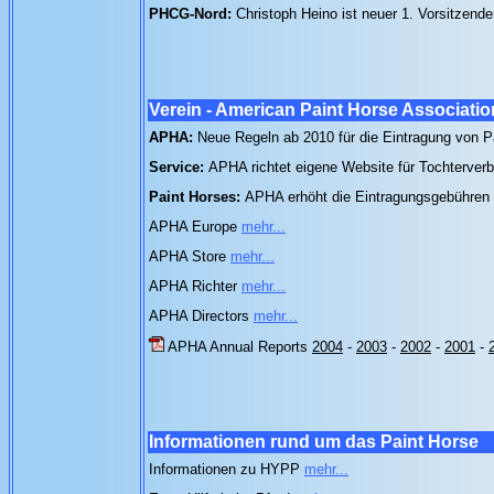
PHCG-Nord:
Christoph Heino ist neuer 1. Vorsitzend
Verein - American Paint Horse Associati
APHA:
Neue Regeln ab 2010 für die Eintragung von 
Service:
APHA richtet eigene Website für Tochterver
Paint Horses:
APHA erhöht die Eintragungsgebühren
APHA Europe
mehr...
APHA Store
mehr...
APHA Richter
mehr...
APHA Directors
mehr...
APHA Annual Reports
2004
-
2003
-
2002
-
2001
-
Informationen rund um das Paint Horse
Informationen zu HYPP
mehr...