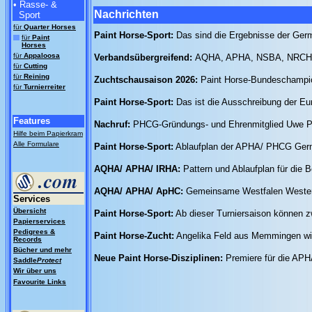
• Rasse- &
Nachrichten
Sport
für
Quarter Horses
Paint Horse-Sport:
Das sind die Ergebnisse der Ger
für
Paint
Horses
für
Appaloosa
Verbandsübergreifend:
AQHA, APHA, NSBA, NRCHA u
für
Cutting
für
Reining
Zuchtschausaison 2026:
Paint Horse-Bundeschampio
für
Turnierreiter
Paint Horse-Sport:
Das ist die Ausschreibung der Eu
Features
Nachruf:
PHCG-Gründungs- und Ehrenmitglied Uwe Pa
Hilfe beim Papierkram
Alle Formulare
Paint Horse-Sport:
Ablaufplan der APHA/ PHCG German
AQHA/ APHA/ IRHA:
Pattern und Ablaufplan für di
AQHA/ APHA/ ApHC:
Gemeinsame Westfalen Wester
Services
Übersicht
Paint Horse-Sport:
Ab dieser Turniersaison können z
Papierservices
Pedigrees &
Paint Horse-Zucht:
Angelika Feld aus Memmingen wi
Records
Bücher und mehr
Neue Paint Horse-Disziplinen:
Premiere für die APH
Saddle
Protect
Wir über uns
Favourite Links