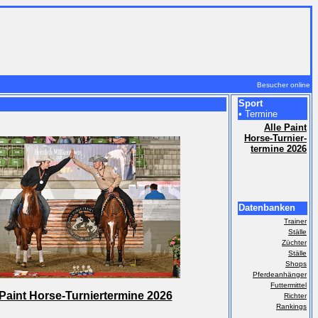
Besucher online
Sport
• Termine
Alle Paint
Horse-Turnier-
termine 2026
Datenbanken
Trainer
Ställe
Züchter
Ställe
Shops
Pferdeanhänger
Futtermittel
 Paint Horse-Turniertermine 2026
Richter
Rankings