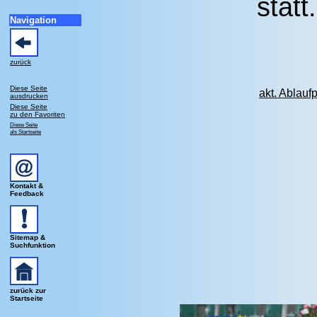
statt.
Navigation
zurück
Diese Seite
akt. Ablauf
ausdrucken
Diese Seite
zu den Favoriten
Diese Seite
als Startseite
Kontakt &
Feedback
Sitemap &
Suchfunktion
zurück zur
Startseite