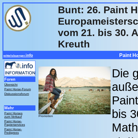
Bunt: 26. Paint 
Europameistersc
vom 21. bis 30. 
Kreuth
Paint H
info
wittelsbuerger.
Die 
Foren
auße
Übersicht
Paint Horse-Forum
Diskussionsforum
Pain
Mehr
bis 
Paint Horses
Promotion
zum Verkauf
Paint Horse-
Math
Papierservices
Paint Horse-
Pedigrees