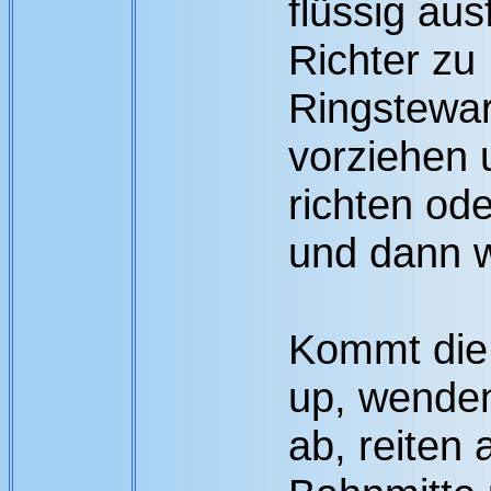
flüssig au
Richter zu
Ringstewar
vorziehen 
richten ode
und dann w
Kommt die
up, wenden
ab, reiten