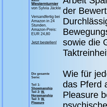
Arbeit Spa
Westernturnier
der Bewert
von Sylvia Jäckle
Versandfertig bei
Durchlässi
Amazon in 24
Stunden.
Bewegungs
Amazon-Preis:
EUR 24,80
sowie die 
Jetzt bestellen!
Taktreinhe
Wie für jed
Die gesamte
Serie:
das Pferd 
Teil 1:
Showmanship
Pleasure b
Teil 2:
W.
Horsemanship
Teil 3:
W.
psychisch
Pleasure