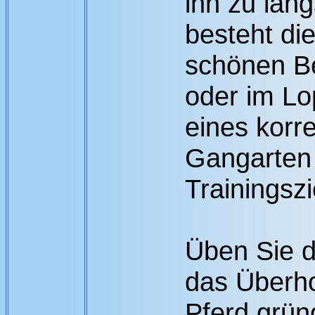
ihn zu lan
besteht di
schönen B
oder im Lop
eines korre
Gangarten 
Trainingszi
Üben Sie d
das Überho
Pferd grün