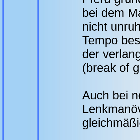
bei dem Ma
nicht unruh
Tempo besc
der verlan
(break of g
Auch bei 
Lenkmanöv
gleichmäßi