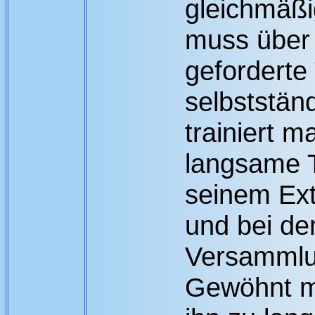
gleichmäßi
muss über 
geforderte
selbststän
trainiert 
langsame 
seinem Ext
und bei dem
Versammlun
Gewöhnt m