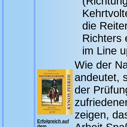
(Richtun
Kehrtvolt
die Reit
Richters 
im Line u
Wie der N
andeutet, s
der Prüfun
zufrieden
zeigen, da
Erfolgreich auf
dem