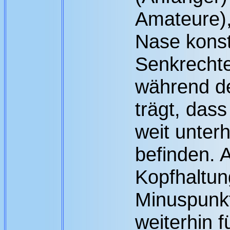
Amateure),
Nase konst
Senkrechte
während de
trägt, das
weit unter
befinden. 
Kopfhaltun
Minuspunkt
weiterhin f