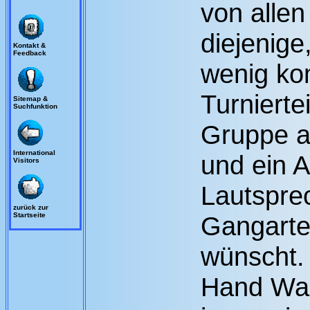
von alle
diejenige
Kontakt &
Feedback
wenig kom
Turnierte
Sitemap &
Suchfunktion
Gruppe au
International
und ein A
Visitors
Lautspre
zurück zur
Startseite
Gangarte
wünscht. 
Hand Wal