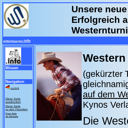
Unsere neue 
Erfolgreich 
Westernturni
info
wittelsbuerger.
Western
Wissen
(gekürzter
gleichnamig
Navigation
zurück
auf dem We
Diese Seite
Kynos Verl
ausdrucken
Diese Seite
zu den Favoriten
Diese Seite
Die Weste
als Startseite