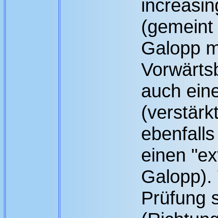
increasin
(gemeint 
Galopp m
Vorwärts
auch ein
(verstärk
ebenfalls
einen "ex
Galopp). 
Prüfung 