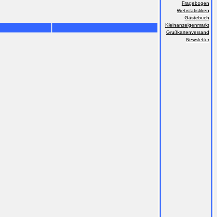
Fragebogen
Webstatistiken
Gästebuch
Kleinanzeigenmarkt
Grußkartenversand
Newsletter