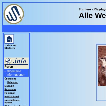
Turniere - Playday
Alle We
zurück zur
Startseite
Foren
• allgemeine
Informationen
Übersicht
K
alender
Magazin
Panorama
Regional
International
rasseoffenes
Forum