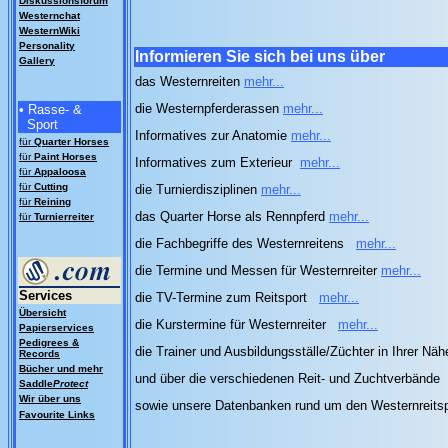
Diskussionsforum
Westernchat
WesternWiki
Personality
Informieren Sie sich bei uns über
Gallery
das Westernreiten
mehr...
die Westernpferderassen
mehr...
• Rasse- &
Sport
Informatives zur Anatomie
mehr...
für
Quarter
Horses
für
Paint Horses
Informatives zum Exterieur
mehr...
für
Appaloosa
für
Cutting
die Turnierdisziplinen
mehr...
für
Reining
das Quarter Horse als Rennpferd
mehr...
für
Turnierreiter
die Fachbegriffe des Westernreitens
mehr...
die Termine und Messen für Westernreiter
mehr...
Services
die TV-Termine zum Reitsport
mehr...
Übersicht
die Kurstermine für Westernreiter
mehr...
Papierservices
Pedigrees &
die Trainer und Ausbildungsställe/Züchter in Ihrer Nä
Records
Bücher und mehr
und über die verschiedenen Reit- und Zuchtverbände
Saddle
Protect
Wir über uns
sowie unsere Datenbanken rund um den Westernreits
Favourite Links