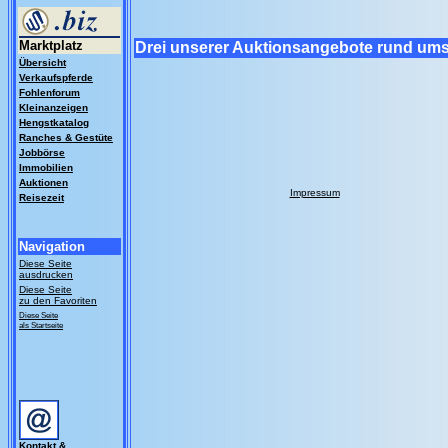
Marktplatz
Drei unserer Auktionsangebote rund ums
Übersicht
Verkaufspferde
Fohlenforum
Kleinanzeigen
Hengstkatalog
Ranches & Gestüte
Jobbörse
Immobilien
Auktionen
Impressum
Reisezeit
Navigation
Diese Seite
ausdrucken
Diese Seite
zu den Favoriten
Diese Seite
als Startseite
Kontakt &