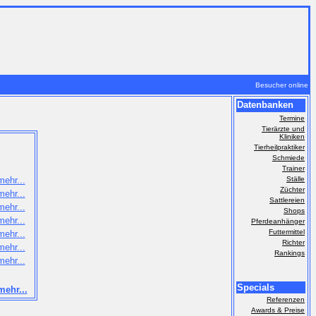
Besucher online
Datenbanken
Termine
Tierärzte und
Kliniken
Tierheilpraktiker
Schmiede
Trainer
mehr...
Ställe
Züchter
mehr...
Sattlereien
mehr...
Shops
mehr...
Pferdeanhänger
Futtermittel
mehr...
Richter
mehr...
Rankings
mehr...
Specials
mehr...
Referenzen
Awards & Preise