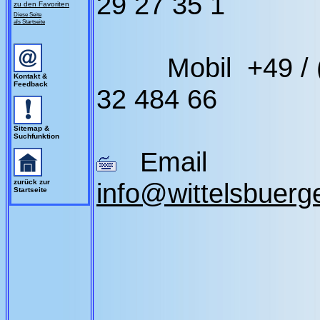
29 27 35 1
zu den Favoriten
Diese Seite
als Startseite
Mobil +49 / (0
Kontakt &
Feedback
32 484 66
Sitemap &
Suchfunktion
Email
zurück zur
info@wittelsbuerg
Startseite