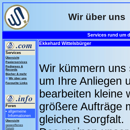
Wir über uns
Services rund um de
Ekkehard Wittelsbürger
Services
Übersicht
Papierservices
Wir kümmern uns 
Pedigrees &
Records
Bücher & mehr
um Ihre Anliegen 
Wir über uns
Favourite Links
bearbeiten kleine 
größere Aufträge m
Foren
• allgemeine
gleichen Sorgfalt.
Informationen
Übersicht
rasseoffenes
Forum