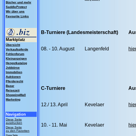
Bücher und mehr
Saddle
Protect
Wir über uns
Favourite Links
B-Turniere (Landesmeisterschaft)
Au
Marktplatz
Übersicht
08. - 10. August
Langenfeld
hie
Verkaufspferde
Fohlenforum
Kleinanzeigen
Hengstkatalog
Jobbörse
Immobilien
Auktionen
Pferderecht
Bazar
C-Turniere
Au
Reisezeit
ShoppingMall
Marketing
12
./ 13. April
Kevelaer
hie
Navigation
Diese Seite
ausdrucken
10. - 11. Mai
Kevelaer
hie
Diese Seite
zu den Favoriten
Diese Seite