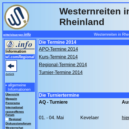
Westernreiten 
Rheinland
info
Westernreiten in Rh
wittelsbuerger.
Die Termine 2014
APO-Termine 2014
Information
Kurs-Termine 2014
w!.com
Regional
Regional-Termine 2014
Turnier-Termine 2014
zurück
• allgemeine
Informationen
Übersicht
Die Turniertermine
Magazin
AQ - Turniere
Au
Panorama
International
rasseoffenes
Forum
01. - 04. Mai
Kevelaer
hie
Regional
Diskussionsforum
Westernchat