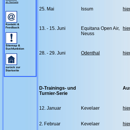
als Startseite
25. Mai
Issum
hie
Kontakt &
Feedback
13. - 15. Juni
Equitana Open Air,
hie
Neuss
Sitemap &
Suchfunktion
28. - 29. Juni
Odenthal
hie
zurück zur
Startseite
D-Trainings- und
Au
Turnier-Serie
12. Januar
Kevelaer
hie
2. Februar
Kevelaer
hie