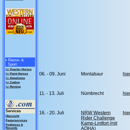
• Rasse- &
Sport
für
Quarter Horses
06. - 09. Juni
Montabaur
hie
für
Paint Horses
für
Appaloosa
für
Cutting
für
Reining
11. - 13. Juli
Nümbrecht
hie
Services
16. - 20. Juli
NRW Western
hie
Übersicht
Rider Challenge
Papierservices
Kamp-Lintfort (mit
Pedigrees &
AQHA)
Records