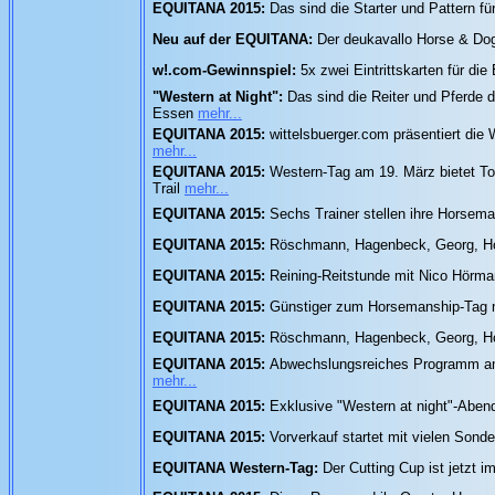
EQUITANA 2015:
Das sind die Starter und Pattern 
Neu auf der EQUITANA:
Der deukavallo Horse & Do
w!.com-Gewinnspiel:
5x zwei Eintrittskarten für 
"Western at Night":
Das sind die Reiter und Pferd
Essen
mehr...
EQUITANA 2015:
wittelsbuerger.com präsentiert die
mehr...
EQUITANA 2015:
Western-Tag am 19. März bietet To
Trail
mehr...
EQUITANA 2015:
Sechs Trainer stellen ihre Horsem
EQUITANA 2015:
Röschmann, Hagenbeck, Georg, Hol
EQUITANA 2015:
Reining-Reitstunde mit Nico Hörm
EQUITANA 2015:
Günstiger zum Horsemanship-Tag m
EQUITANA 2015:
Röschmann, Hagenbeck, Georg, Hol
EQUITANA 2015:
Abwechslungsreiches Programm am 
mehr...
EQUITANA 2015:
Exklusive "Western at night"-Abe
EQUITANA 2015:
Vorverkauf startet mit vielen Sond
EQUITANA Western-Tag:
Der Cutting Cup ist jetzt