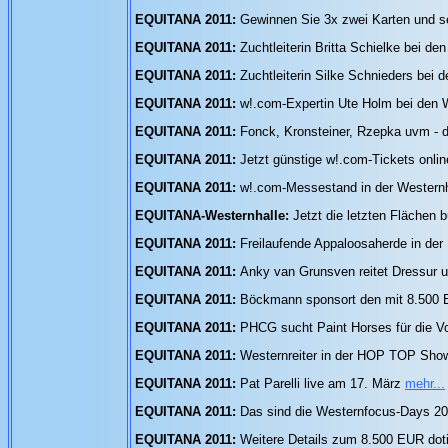
EQUITANA 2011:
Gewinnen Sie 3x zwei Karten und s
EQUITANA 2011:
Zuchtleiterin Britta Schielke bei de
EQUITANA 2011:
Zuchtleiterin Silke Schnieders bei 
EQUITANA 2011:
w!.com-Expertin Ute Holm bei den W
EQUITANA 2011:
Fonck, Kronsteiner, Rzepka uvm - 
EQUITANA 2011:
Jetzt günstige w!.com-Tickets onlin
EQUITANA 2011:
w!.com-Messestand in der Westernh
EQUITANA-Westernhalle:
Jetzt die letzten Flächen
EQUITANA 2011:
Freilaufende Appaloosaherde in de
EQUITANA 2011:
Anky van Grunsven reitet Dressur
EQUITANA 2011:
Böckmann sponsort den mit 8.500 
EQUITANA 2011:
PHCG sucht Paint Horses für die V
EQUITANA 2011:
Westernreiter in der HOP TOP Sho
EQUITANA 2011:
Pat Parelli live am 17. März
mehr...
EQUITANA 2011:
Das sind die Westernfocus-Days 201
EQUITANA 2011:
Weitere Details zum 8.500 EUR dot