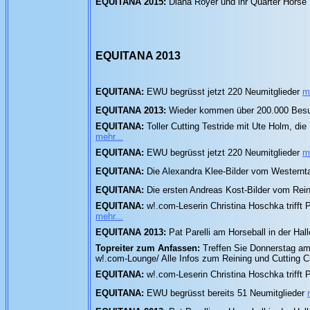
EQUITANA 2015:
Diana Royer und ihr Quarter Horse
EQUITANA 2013
EQUITANA:
EWU begrüsst jetzt 220 Neumitglieder
m
EQUITANA 2013:
Wieder kommen über 200.000 Besu
EQUITANA:
Toller Cutting Testride mit Ute Holm, d
mehr...
EQUITANA:
EWU begrüsst jetzt 220 Neumitglieder
m
EQUITANA:
Die Alexandra Klee-Bilder vom Westernta
EQUITANA:
Die ersten Andreas Kost-Bilder vom Rei
EQUITANA:
w!.com-Leserin Christina Hoschka trifft P
mehr...
EQUITANA 2013:
Pat Parelli am Horseball in der Ha
Topreiter zum Anfassen:
Treffen Sie Donnerstag am
w!.com-Lounge/ Alle Infos zum Reining und Cutting 
EQUITANA:
w!.com-Leserin Christina Hoschka trifft 
EQUITANA:
EWU begrüsst bereits 51 Neumitglieder