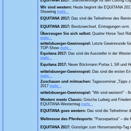
EQUITANA 2017:
Startreihenfolge für den Cutting 
Wir sind western:
Heute beginnt die EQUITANA 2017 
Showring
mehr...
EQUITANA 2017:
Das sind die Teilnehmer des Rein
EQUITANA 2017:
Besitzwechsel, Eintragungen uvm. 
Überzeugen Sie sich selbst:
Quarter Horse Test Ri
mehr...
wittelsbuerger-Gewinnspiel:
Letzte Gewinnrunde fü
TOP-Show
mehr...
Equitana 2017:
Das sind die Aussteller in der Weste
mehr...
Equitana 2017:
Neuer Böckmann Portax L SR und Hor
wittelsbuerger-Gewinnspiel:
Das sind die ersten E
mehr...
Zuschauen und mitmachen:
Tagesseminar „Tipps z
2017
mehr...
wittelsbuerger-Gewinnspiel:
"Wir sind western!" - 
Western meets Classic:
Grischa Ludwig und Frieder
EQUITANA-Westerntag
mehr...
EQUITANA goes western:
Das sind die Teilnehmer 
Weltmesse des Pferdesports:
"Passepartout” – d
EQUITANA 2017:
Günstiger zum Horsemanship-Tag m