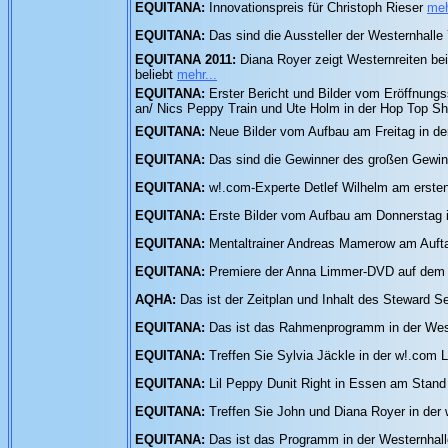
EQUITANA:
Innovationspreis für Christoph Rieser
meh
EQUITANA:
Das sind die Aussteller der Westernhalle
EQUITANA 2011:
Diana Royer zeigt Westernreiten bei
beliebt
mehr...
EQUITANA:
Erster Bericht und Bilder vom Eröffnun
an/ Nics Peppy Train und Ute Holm in der Hop Top 
EQUITANA:
Neue Bilder vom Aufbau am Freitag in de
EQUITANA:
Das sind die Gewinner des großen Gewi
EQUITANA:
w!.com-Experte Detlef Wilhelm am erst
EQUITANA:
Erste Bilder vom Aufbau am Donnerstag i
EQUITANA:
Mentaltrainer Andreas Mamerow am Auft
EQUITANA:
Premiere der Anna Limmer-DVD auf dem
AQHA:
Das ist der Zeitplan und Inhalt des Steward 
EQUITANA:
Das ist das Rahmenprogramm in der Wes
EQUITANA:
Treffen Sie Sylvia Jäckle in der w!.com
EQUITANA:
Lil Peppy Dunit Right in Essen am Stan
EQUITANA:
Treffen Sie John und Diana Royer in de
EQUITANA:
Das ist das Programm in der Westernhal