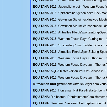
EQUITANA 2013:
Erster Gewinner für den Cutting Tes
EQUITANA 2013:
Jugendliche beim Western Focus Y
EQUITANA 2013:
Spitzenreiner gehen beim Böckman
EQUITANA 2013:
Gewinnen Sie ein exklusives Meet&
EQUITANA 2013:
Gewinnen Sie Ihr Wunschmodell de
EQUITANA 2013:
Aktuelles PferdeSportZeitung-Spec
EQUITANA 2013:
Western Focus Days Cutting mit Ut
EQUITANA 2013:
"Brezel-Ingo" mit mobiler Snack Ba
EQUITANA 2013:
Aktuelles PferdeSportZeitung-Spec
EQUITANA 2013:
Western Focus Days Cutting mit Ut
EQUITANA 2013:
Western Focus Days zum Thema Al
EQUITANA:
AQHA bietet keinen Vor-Ort-Service in 
EQUITANA 2013:
Western Focus Days zum Thema R
Mitmachen und gewinnen:
wittelsbuerger.com ver
EQUITANA 2013:
Horseman Pat Parelli startet beim
EQUITANA:
Die besten „Pferdeflüsterer“ am Horsem
EQUITANA:
Gewinnen Sie einen Cutting-Testride m