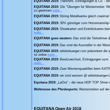
EQUITANA 2019:
Transfers, Eintragungen & Co. - wi
EQUITANA 2019:
10x "Übungen für Westernreiter: Rit
zu gewinnen
mehr...
EQUITANA 2019:
Döring Metallwerke gleich zweimal 
EQUITANA 2019:
30% günstiger zum Horsemanship-T
EQUITANA 2019:
Showkarten und Eintrittskarten beim
mehr...
EQUITANA goes western:
Das sind die Teilnehmer 
EQUITANA 2019:
Das sind die Aussteller in der Wes
EQUITANA 2019:
wittelsbuerger.com präsentiert di
ist online
mehr...
EQUITANA 2019:
Besitzwechsel, Eintragungen uvm. -
mehr...
EQUITANA 2019:
Zwei Westernquadrillen beim KATI
EQUITANA 2019:
wir sind western @ wittelsbuerger-
Equitana 2019:
„LaOra” – die neue HOP TOP Show
Weltmesse des Pferdesports:
Westernreiten auf de
EQUITANA Open Air 2018