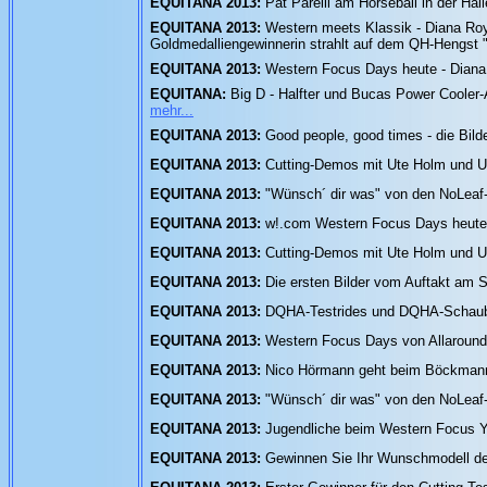
EQUITANA 2013:
Pat Parelli am Horseball in der Ha
EQUITANA 2013:
Western meets Klassik - Diana Roy
Goldmedalliengewinnerin strahlt auf dem QH-Hengst 
EQUITANA 2013:
Western Focus Days heute - Diana 
EQUITANA:
Big D - Halfter und Bucas Power Cooler-
mehr...
EQUITANA 2013:
Good people, good times - die Bild
EQUITANA 2013:
Cutting-Demos mit Ute Holm und 
EQUITANA 2013:
"Wünsch´ dir was" von den NoLeaf
EQUITANA 2013:
w!.com Western Focus Days heute 
EQUITANA 2013:
Cutting-Demos mit Ute Holm und 
EQUITANA 2013:
Die ersten Bilder vom Auftakt am 
EQUITANA 2013:
DQHA-Testrides und DQHA-Schaubil
EQUITANA 2013:
Western Focus Days von Allaround 
EQUITANA 2013:
Nico Hörmann geht beim Böckmann 
EQUITANA 2013:
"Wünsch´ dir was" von den NoLeaf
EQUITANA 2013:
Jugendliche beim Western Focus Y
EQUITANA 2013:
Gewinnen Sie Ihr Wunschmodell de