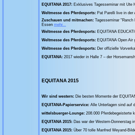
EQUITANA 2017:
Exklusives Tagesseminar mit Ute 
Weltmesse des Pferdesports:
Pat Parelli live in 
Zuschauen und mitmachen:
Tagesseminar "Ranch R
Essen
mehr...
Weltmesse des Pferdesports:
EQUITANA EDUCATION 
Weltmesse des Pferdesports:
EQUITANA Open Air go
Weltmesse des Pferdesports:
Der offizielle Vorver
EQUITANA:
2017 wieder in Halle 7 – der Horsemansh
EQUITANA 2015
Wir sind western:
Die besten Momente der EQUITAN
EQUITANA-Papierservice:
Alle Unterlagen sind au
wittelsbuerger-Lounge:
208.000 Pferdebegeisterte
EQUITANA 2015:
Das war der Western-Donnerstag in
EQUITANA 2015:
Über 70 tolle Manfred Weyand-Bil