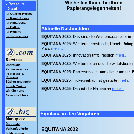
Wir helfen Ihnen bei Ihren
• Rasse- &
Papierangelegenheiten!
Sport
für
Quarter
Horses
für
Paint Horses
für
Appaloosa
für
Cutting
Aktuelle Nachrichten
für
Reining
für
Turnierreiter
EQUITANA 2025:
Das sind die Westernaussteller in 
EQUITANA 2025:
Western-Lehrstunde, Ranch Riding 
März
mehr...
EQUITANA 2025:
Innovation trifft Passion
mehr...
Services
EQUITANA 2025:
Westernreiten und die wittelsbuerg
Übersicht
Papierservices
EQUITANA 2025:
Papierservices und alles rund um
Pedigrees &
Records
EQUITANA 2025:
Ticketverkauf ist gestartet
mehr...
Bücher und mehr
Saddle
Protect
EQUITANA 2025:
Das ist der Hallenplan
mehr...
Wir über uns
Favourite Links
Equitana in den Vorjahren
Marktplatz
Übersicht
Verkaufspferde
EQUITANA 2023
Fohlenforum