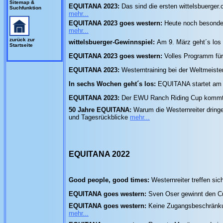
Sitemap &
EQUITANA 2023:
Das sind die ersten wittelsbuerger
Suchfunktion
mehr...
EQUITANA 2023 goes western:
Heute noch besonder
mehr...
zurück zur
wittelsbuerger-Gewinnspiel:
Am 9. März geht´s los
Startseite
EQUITANA 2023 goes western:
Volles Programm für
EQUITANA 2023:
Westerntraining bei der Weltmeist
In sechs Wochen geht´s los:
EQUITANA startet am 
EQUITANA 2023:
Der EWU Ranch Riding Cup kommt f
50 Jahre EQUITANA:
Warum die Westernreiter drin
und Tagesrückblicke
mehr...
EQUITANA 2022
Good people, good times:
Westernreiter treffen sic
EQUITANA goes western:
Sven Oser gewinnt den Cut
EQUITANA goes western:
Keine Zugangsbeschränku
mehr...