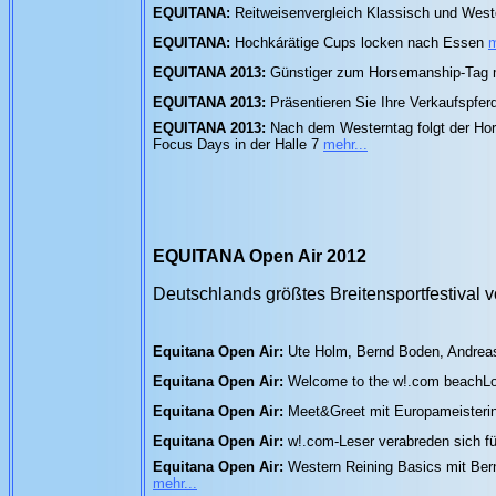
EQUITANA:
Reitweisenvergleich Klassisch und Wes
EQUITANA:
Hochkárätige Cups locken nach Essen
m
EQUITANA 2013:
Günstiger zum Horsemanship-Tag m
EQUITANA 2013:
Präsentieren Sie Ihre Verkaufspfe
EQUITANA 2013:
Nach dem Westerntag folgt der Hor
Focus Days in der Halle 7
mehr...
EQUITANA Open Air 2012
Deutschlands größtes Breitensportfestival v
Equitana Open Air:
Ute Holm, Bernd Boden, Andrea
Equitana Open Air:
Welcome to the w!.com beachLou
Equitana Open Air:
Meet&Greet mit Europameisteri
Equitana Open Air:
w!.com-Leser verabreden sich f
Equitana Open Air:
Western Reining Basics mit Be
mehr...