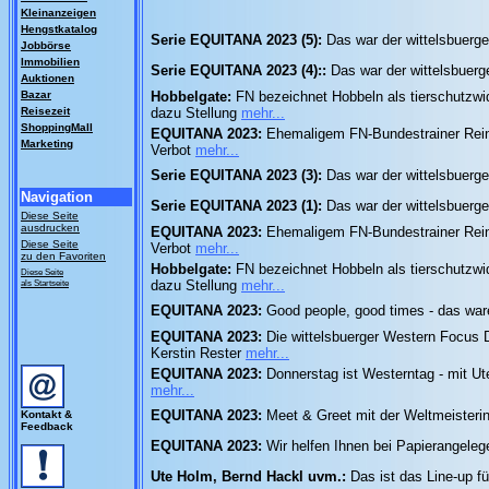
Kleinanzeigen
Hengstkatalog
Serie EQUITANA 2023 (5):
Das war der wittelsbuer
Jobbörse
Immobilien
Serie EQUITANA 2023 (4)::
Das war der wittelsbuerg
Auktionen
Bazar
Hobbelgate:
FN bezeichnet Hobbeln als tierschutzwi
Reisezeit
dazu Stellung
mehr...
ShoppingMall
EQUITANA 2023:
Ehemaligem FN-Bundestrainer Reini
Marketing
Verbot
mehr...
Serie EQUITANA 2023 (3):
Das war der wittelsbuer
Navigation
Serie EQUITANA 2023 (1):
Das war der wittelsbuer
Diese Seite
ausdrucken
EQUITANA 2023:
Ehemaligem FN-Bundestrainer Reini
Diese Seite
Verbot
mehr...
zu den Favoriten
Hobbelgate:
FN bezeichnet Hobbeln als tierschutzwi
Diese Seite
als Startseite
dazu Stellung
mehr...
EQUITANA 2023:
Good people, good times - das wa
EQUITANA 2023:
Die wittelsbuerger Western Focus D
Kerstin Rester
mehr...
EQUITANA 2023:
Donnerstag ist Westerntag - mit U
mehr...
EQUITANA 2023:
Meet & Greet mit der Weltmeisteri
Kontakt &
Feedback
EQUITANA 2023:
Wir helfen Ihnen bei Papierangele
Ute Holm, Bernd Hackl uvm.:
Das ist das Line-up 