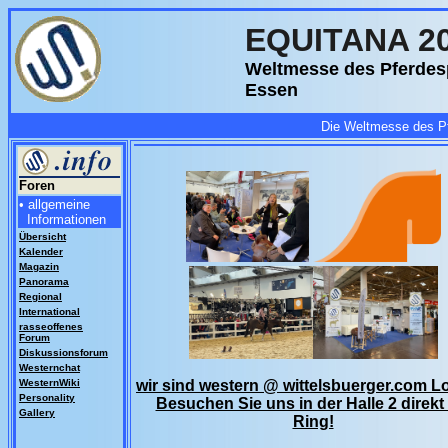
EQUITANA 2
Weltmesse des Pferdesp
Essen
Die Weltmesse des Pfe
Foren
• allgemeine
Informationen
Übersicht
Kalender
Magazin
Panorama
Regional
International
rasseoffenes
Forum
Diskussionsforum
Westernchat
WesternWiki
wir sind western @ wittelsbuerger.com 
Personality
Besuchen Sie uns in der Halle 2 direkt
Gallery
Ring!