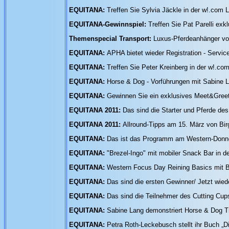
EQUITANA:
Treffen Sie Sylvia Jäckle in der w!.com
EQUITANA-Gewinnspiel:
Treffen Sie Pat Parelli ex
Themenspecial Transport:
Luxus-Pferdeanhänger vo
EQUITANA:
APHA bietet wieder Registration - Servi
EQUITANA:
Treffen Sie Peter Kreinberg in der w!.c
EQUITANA:
Horse & Dog - Vorführungen mit Sabine 
EQUITANA:
Gewinnen Sie ein exklusives Meet&Greet 
EQUITANA 2011:
Das sind die Starter und Pferde de
EQUITANA 2011:
Allround-Tipps am 15. März von Bi
EQUITANA:
Das ist das Programm am Western-Donn
EQUITANA:
"Brezel-Ingo" mit mobiler Snack Bar in d
EQUITANA:
Western Focus Day Reining Basics mit
EQUITANA:
Das sind die ersten Gewinner/ Jetzt wie
EQUITANA:
Das sind die Teilnehmer des Cutting Cu
EQUITANA:
Sabine Lang demonstriert Horse & Dog T
EQUITANA:
Petra Roth-Leckebusch stellt ihr Buch „D