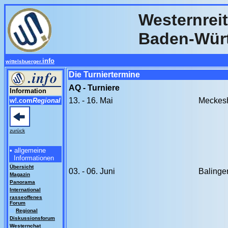
Westernreit
Baden-Wür
info
wittelsbuerger.
Die Turniertermine
AQ - Turniere
Information
13. - 16. Mai
Meckes
w!.com
Regional
zurück
• allgemeine
Informationen
Übersicht
03. - 06. Juni
Balinge
Magazin
Panorama
International
rasseoffenes
Forum
Regional
Diskussionsforum
Westernchat