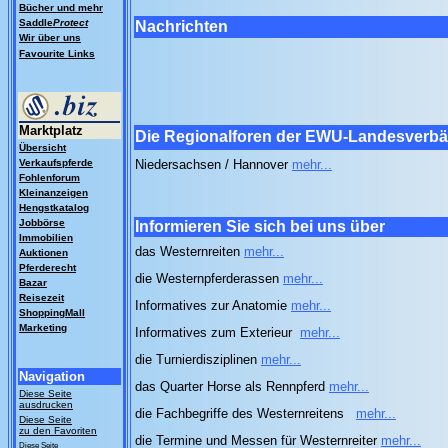
Bücher und mehr
Saddle
Protect
Nachrichten
Wir über uns
Favourite Links
Marktplatz
Die Regionalforen der EWU-Landesverb
Übersicht
Verkaufspferde
Niedersachsen / Hannover
mehr...
Fohlenforum
Kleinanzeigen
Hengstkatalog
Jobbörse
Informieren Sie sich bei uns über
Immobilien
das Westernreiten
mehr...
Auktionen
Pferderecht
die Westernpferderassen
mehr...
Bazar
Reisezeit
Informatives zur Anatomie
mehr...
ShoppingMall
Marketing
Informatives zum Exterieur
mehr...
die Turnierdisziplinen
mehr...
Navigation
das Quarter Horse als Rennpferd
mehr...
Diese Seite
ausdrucken
die Fachbegriffe des Westernreitens
mehr...
Diese Seite
zu den Favoriten
die Termine und Messen für Westernreiter
mehr...
Diese Seite