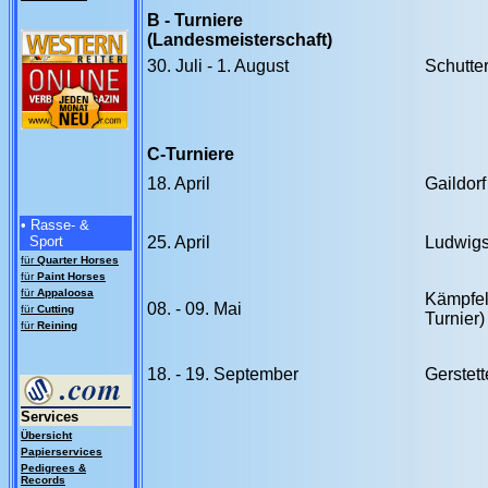
B - Turniere
(Landesmeisterschaft)
30. Juli - 1. August
Schutte
C-Turniere
18. April
Gaildorf
• Rasse- &
Sport
25. April
Ludwigs
für
Quarter Horses
für
Paint Horses
für
Appaloosa
Kämpfel
08. - 09. Mai
für
Cutting
Turnier)
für
Reining
18. - 19. September
Gerstet
Services
Übersicht
Papierservices
Pedigrees &
Records