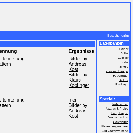
Besucher online
Datenbanken
Trainer
ennung
Ergebnisse
Ställe
iteinteilung
Bilder by
Züchter
Ställe
attern
Andreas
Shops
Kost
Pferdeanhänger
Bilder by
Futtermittel
Klaus
Richter
Koblinger
Rankings
Specials
iteinteilung
hier
Referenzen
attern
Bilder by
Awards & Preise
Andreas
Fragebogen
Kost
Webstatistiken
Gästebuch
Kleinanzeigenmarkt
Grußkartenversand