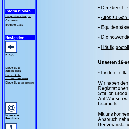
•
Deckberichte 
Informationen
Cropouts eintragen
•
Alles zu Gen
Gentests
Equidenpass
•
Equidenpäss
•
Die notwendig
Navigation
•
Häufig gestel
zurück
Unseren 16-se
Diese Seite
ausdrucken
•
für den Leitf
Diese Seite
zu den Favoriten
Wir haben den 
Diese Seite
als Startseite
Registrationen
Stallion Breed
Auf Wunsch wer
bearbeitet.
Mit uns können
Kontakt &
Feedback
Anspruch nehm
Bei Veranstal