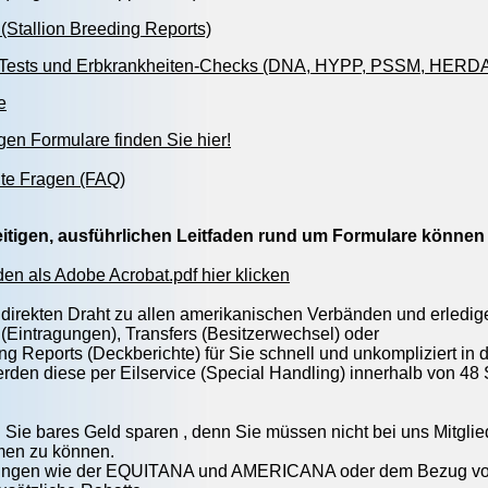
(Stallion Breeding Reports)
-Tests und Erbkrankheiten-Checks (DNA, HYPP, PSSM, HERD
e
en Formulare finden Sie hier!
lte Fragen (FAQ)
itigen, ausführlichen Leitfaden rund um Formulare können 
aden als Adobe Acrobat.pdf hier klicken
direkten Draht zu allen amerikanischen Verbänden und erledig
 (Eintragungen), Transfers (Besitzerwechsel) oder
ing Reports (Deckberichte) für Sie schnell und unkompliziert in
den diese per Eilservice (Special Handling) innerhalb von 48 
 Sie bares Geld sparen , denn Sie müssen nicht bei uns Mitgli
en zu können.
tungen wie der EQUITANA und AMERICANA oder dem Bezug von G