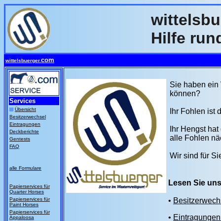
wittelsb
Hilfe run
com
wittelsbuerger.
Sie haben ein 
können?
Services
Übersicht
Ihr Fohlen ist
Besitzerwechsel
Eintragungen
Ihr Hengst hat
Deckberichte
alle Fohlen n
Gentests
FAQ
Wir sind für Si
alle Formulare
Lesen Sie uns
Papierservices für
Quarter Horses
Papierservices für
•
Besitzerwechs
Paint Horses
Papierservices für
•
Eintragungen 
Appaloosa