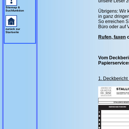
unsere Leser z
Sitemap &
Übrigens: Wir 
Suchfunktion
in ganz dringe
So erreichen S
Büro oder auf 
zurück zur
Startseite
Rufen, faxen
o
Vom Deckberich
Papierservice
1. Deckbericht 