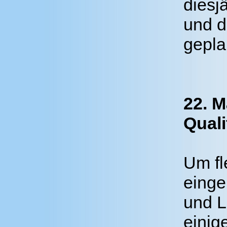
diesj
und 
gepla
22. M
Quali
Um fl
einge
und 
einig