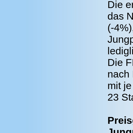
Die e
das N
(-4%)
Jungp
ledig
Die F
nach 
mit j
23 St
Preis
Jung