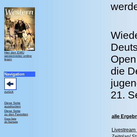
werd
Wiede
Deuts
Hier den EWU
Open 
westernreiter online
lesen
die D
Navigation
jugen
21. S
zurück
Diese Seite
ausdrucken
Diese Seite
zu den Favoriten
alle Ergebn
Diese Seite
als Startseite
Livestream
Zeitplan/ St