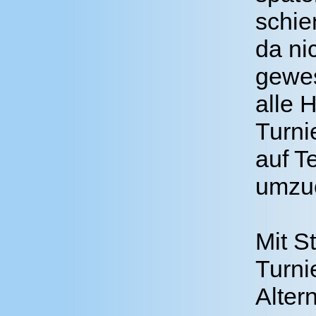
schie
da ni
gewes
alle 
Turni
auf T
umzuo
Mit S
Turni
Alter