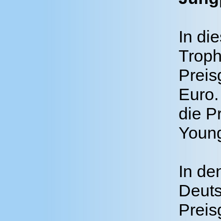
In di
Troph
Preis
Euro.
die P
Young
In de
Deuts
Preis