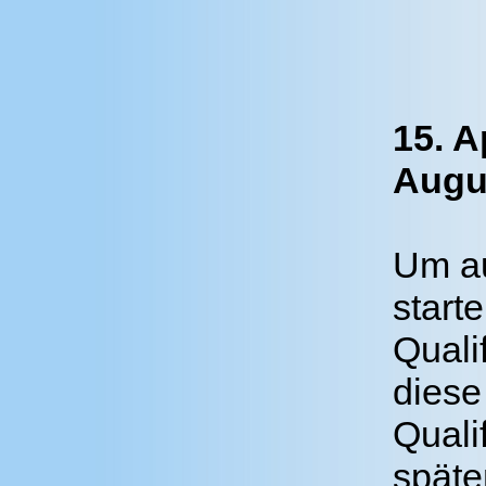
15. A
Augu
Um au
start
Quali
diese 
Quali
späte