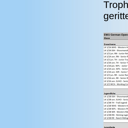
Troph
geritt