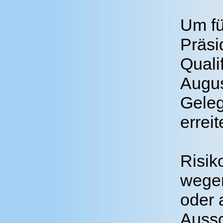
Um fü
Präsi
Quali
Augus
Geleg
erreit
Risik
wegen
oder 
Aussc