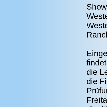
Showm
Weste
West
Ranch
Einge
finde
die L
die F
Prüfu
Freit