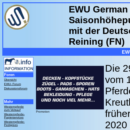
EWU German 
Saisonhöhepu
mit der Deuts
Reining (FN)
EWU
Die
29
Foren
vom 1
Übersicht
EWU- Forum
Pferd
Diskussionsforum
Kreut
Mehr
Westernpferde
frühe
zum Verkauf
Promotion
Westernpferde-
Papierservices
2020 
Westernpferde-
Pedigrees