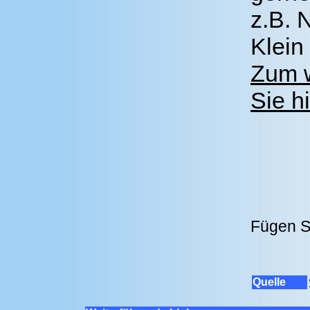
z.B. 
Klein
Zum w
Sie hi
Fügen S
Quelle