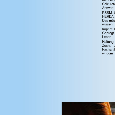
der Colo
Calculato
Antwort
PSSM, 
HERDA 
Das müs
wissen
Imprint T
Geprägt 
Leben
Haltung,
Zucht - a
Facharti
w!.com