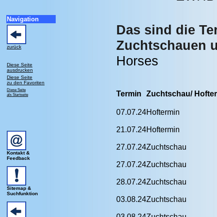
Navigation
Das sind die T
Zuchtschauen u
zurück
Horses
Diese Seite
ausdrucken
Diese Seite
zu den Favoriten
Diese Seite
Termin
Zuchtschau/ Hofte
als Startseite
07.07.24
Hoftermin
21.07.24
Hoftermin
27.07.24
Zuchtschau
Kontakt &
Feedback
27.07.24
Zuchtschau
28.07.24
Zuchtschau
Sitemap &
Suchfunktion
03.08.24
Zuchtschau
03.08.24
Zuchtschau