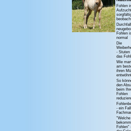
Fohlen i
Aufzuch
sorgfälti
beobach
Durchfall
neugebo
Fohlen i
normal
Die
Weiberhe
- Stuten
das Foh
Wie man
am best
ihren Mü
entwöhn
So könn
den Abs
beim Ih
Fohlen
reduzier
Fohlenbe
- ein Fal
Fachma
"Welche
bekomm
Fohlen" 