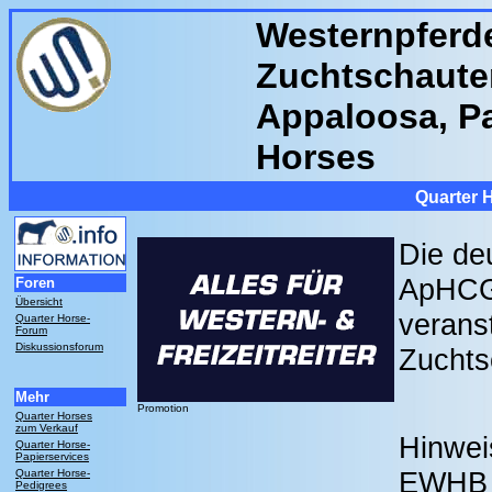
Westernpferde
Zuchtschaute
Appaloosa, Pa
Horses
Quarter 
Die de
ApHCG
Foren
Übersicht
verans
Quarter Horse-
Forum
Diskussionsforum
Zuchts
Mehr
Promotion
Quarter Horses
zum Verkauf
Hinwe
Quarter Horse-
Papierservices
EWHB n
Quarter Horse-
Pedigrees