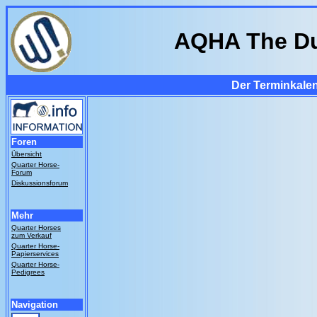
AQHA The D
Der Terminkalen
Foren
Übersicht
Quarter Horse-
Forum
Diskussionsforum
Mehr
Quarter Horses
zum Verkauf
Quarter Horse-
Papierservices
Quarter Horse-
Pedigrees
Navigation