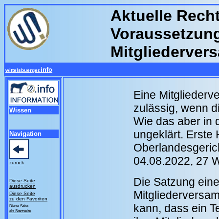
Aktuelle Rech
Voraussetzunge
Mitgliederver
info
wittelsbuerger.
Eine Mitgliederv
zulässig, wenn d
Wissen
Wie das aber in 
ungeklärt. Erste
Navigation
Oberlandesgeric
04.08.2022, 27 
zurück
Die Satzung eine
Diese Seite
ausdrucken
Mitgliederversam
Diese Seite
zu den Favoriten
kann, dass ein Te
Diese Seite
als Startseite