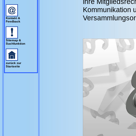
ihre Mitgliedsre
Kommunikation u
Versammlungsor
Kontakt &
Feedback
Sitemap &
Suchfunktion
zurück zur
Startseite