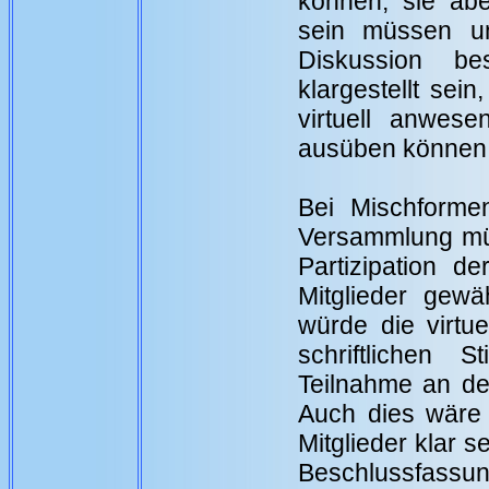
können, sie aber
sein müssen un
Diskussion 
klargestellt sei
virtuell anwese
ausüben können
Bei Mischformen
Versammlung müs
Partizipation d
Mitglieder gewäh
würde die virtue
schriftlichen 
Teilnahme an der
Auch dies wäre 
Mitglieder klar s
Beschlussfassu