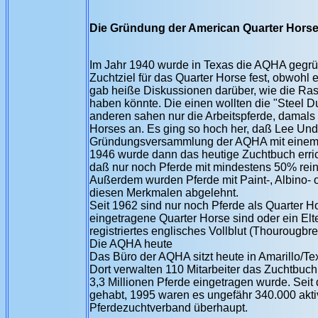
Die Gründung der American Quarter Hors
Im Jahr 1940 wurde in Texas die AQHA gegrün
Zuchtziel für das Quarter Horse fest, obwohl
gab heiße Diskussionen darüber, wie die Ras
haben könnte. Die einen wollten die "Steel D
anderen sahen nur die Arbeitspferde, damals 
Horses an. Es ging so hoch her, daß Lee Und
Gründungsversammlung der AQHA mit einem H
1946 wurde dann das heutige Zuchtbuch erric
daß nur noch Pferde mit mindestens 50% rein
Außerdem wurden Pferde mit Paint-, Albino- 
diesen Merkmalen abgelehnt.
Seit 1962 sind nur noch Pferde als Quarter H
eingetragene Quarter Horse sind oder ein Elte
registriertes englisches Vollblut (Thourougbred
Die AQHA heute
Das Büro der AQHA sitzt heute in Amarillo/T
Dort verwalten 110 Mitarbeiter das Zuchtbuch
3,3 Millionen Pferde eingetragen wurde. Seit
gehabt, 1995 waren es ungefähr 340.000 aktiv
Pferdezuchtverband überhaupt.