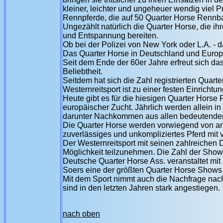
kleiner, leichter und ungeheuer wendig viel 
Rennpferde, die auf 50 Quarter Horse Rennb
Ungezählt natürlich die Quarter Horse, die i
und Entspannung bereiten.
Ob bei der Polizei von New York oder L.A. - d
Das Quarter Horse in Deutschland und Euro
Seit dem Ende der 60er Jahre erfreut sich d
Beliebtheit.
Seitdem hat sich die Zahl registrierten Quart
Westernreitsport ist zu einer festen Einricht
Heute gibt es für die hiesigen Quarter Hors
europäischer Zucht. Jährlich werden allein 
darunter Nachkommen aus allen bedeutenden 
Die Quarter Horse werden vorwiegend von ansp
zuverlässiges und unkompliziertes Pferd mit 
Der Westernreitsport mit seinen zahlreichen Di
Möglichkeit teilzunehmen. Die Zahl der Show
Deutsche Quarter Horse Ass. veranstaltet mi
Soers eine der größten Quarter Horse Shows 
Mit dem Sport nimmt auch die Nachfrage nach
sind in den letzten Jahren stark angestiegen.
nach oben