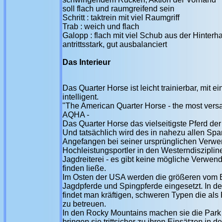
soll flach und raumgreifend sein
Schritt : taktrein mit viel Raumgriff
Trab : weich und flach
Galopp : flach mit viel Schub aus der Hinterh
antrittsstark, gut ausbalanciert
Das Interieur
Das Quarter Horse ist leicht trainierbar, mi
intelligent.
"The American Quarter Horse - the most versa
AQHA -
Das Quarter Horse das vielseitigste Pferd der
Und tatsächlich wird des in nahezu allen Spar
Angefangen bei seiner ursprünglichen Verwe
Hochleistungsportler in den Westerndiszipline
Jagdreiterei - es gibt keine mögliche Verwend
finden ließe.
Im Osten der USA werden die größeren vom Bl
Jagdpferde und Spingpferde eingesetzt. In d
findet man kräftigen, schweren Typen die al
zu betreuen.
In den Rocky Mountains machen sie die Park
bringen sie trittsicher zu ihren Einsätzen in 