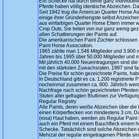
Ein Schecke hat durch seine ganz individuel
Pferde haben völlig identische Abzeichen. Da
Seit 1942 trug die American Quarter Horse As
einige ihrer Gründerhengste selbst Anzeichen
aus einfarbigen Quarter Horse Eltern immer
Crop Outs. Sie treten von nur ganz wenig geze
allen Schattierungen der Paints auf.
Die amerikanischen Paint Züchter schlosse
Paint Horse Association.
1965 zählte man 1.546 Mitglieder und 3.900 r
Jahren bis 1995 über 50.000 Mitglieder und 
Mit jährlich 40.000 Neueintragungen sind die 
mit den stärksten Zuwachsraten. 1997 sind fa
Die Preise für schön gezeichnete Paints, habe
In Deutschland gibt es ca. 1.200 registrierte
nocheinmal zusammen ca. 800. Jährlich werde
Nachfrage nach schön gezeichneten Pferden.
Stuten aller gefragten Blutlinien zur Verfügun
Regular Registry
Alle Paints, deren weiße Abzeichen über die
einen Körperflecken von mindestens 3 cm, Du
(rosa) Haut haben, werden als Regular Paint 
auch ein Pferd mit einem Bauchfleck einem h
Schecke. Tatsächlich sind solche Abzeichen
Mehrzal der regular eingetragenen Pferde sin