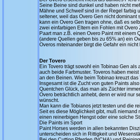
Seine Beine sind dunkel und haben nicht mehr
Mähne und Schweif sind in der Regel farbig 
seltener, weil das Overo Gen nicht dominant s
kann ein Overo Gen tragen ohne, daß es selbst
zwei einfarbigen Eltern ein Fohlen mit Overo
Paart man z.B. einen Overo Paint mit einem 
(andere Quellen geben bis zu 65% an) ein Ov
Overos miteinander birgt die Gefahr ein nich
Der Tovero
Ein Tovero trägt sowohl ein Tobinao Gen als 
auch beide Farbmuster. Toveros haben meist
an den Beinen. Wie beim Tobinao kreuzt das 
Insgesamt ist die Zucht von guten Paints also
Quentchen Glück, das man als Züchter immer 
Overo beträchtlich anhebt, denn er wird nur s
wünscht.
Man kann die Tobianos jetzt testen und die 
Seit es diese Möglichkeit gibt, muß niemand
einen reinerbigen Hengst oder eine solche Stu
Die Paints im Sport
Paint Horses werden in allen bekannten Diszip
unterscheiden sich in Rittigkeit und Wesenst
Bei den Cutting Pferden (NCHA) und Reining