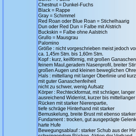
Chestnut = Dunkel-Fuchs
Black = Rappe
Gray = Schimmel
Red Roan oder Blue Roan = Stichelhaarig
Dun oder Red Dun = Falbe mit Alstrich
Buckskin = Falbe ohne Aalstrich
Grullo = Mausgrau
Palomino
Größe : nicht vorgeschrieben meist jedoch vo
ca. 1,45m Stm. bis 1,60m Stm.
Kopf : kurz, keilförmig, mit großen Ganaschen
feinem Maul,geradem Nasenprofil, breiter Sti
großen Augen und kleinen beweglichen Ohr
Hals : mittellang mit langer Oberlinie und kurz
mit guter Ganaschenfeiheit
nicht zu schwer, wenig Aufsatz
Körper : Rechteckformat, mit schräger, langer 
ausreichend Widerrist, kurzer bis mittellanger
Rücken mit starker Nierenpartie,
tiefe schräge Hinterhand mit starker
Bemuskelung, breite Brust mit ebenso stark
Fundament : trocken, gut ausgeprägte Gelenke
harte Hufe
Bewegungsablauf : starker Schub aus der Hin
schwingendem Rücken, Aktion der Vorhand