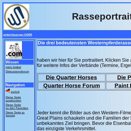
Rasseportrai
com
wittelsbuerger.
Die drei bedeutensten Westernpferderass
haben wir hier für Sie portraitiert. Klicken Si
Wissen
für weitere Infos der Verbände (Termine, Erge
mehr Artikel
Diskussionsforum
Die Quarter Horses
Die 
Quarter Horse Forum
Paint
Navigation
zurück
Diese Seite
ausdrucken
Diese Seite
zu den Favoriten
Jeder kennt die Bilder aus den Western-Fil
Diese Seite
als
Startseite
Great Plains schaukeln und die Familien der
unbekanntes Ziel bringen. Bevor die Eisenba
das einzigste Verkehrsmittel.