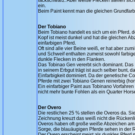
lackschwarz. Aber weiße Flecken stellen sich
ein.
Beim Paint kennt man die gleichen Grundfarbe
Der Tobiano
Beim Tobiano handelt es sich um ein Pferd, 
Kopf ist meist dunkel und hat die gleichen Ab
einfarbigen Pferd.
Oft sind alle vier Beine weiß, er hat aber 
und Schweif enthalten zumeist sowohl farbige
dunkle Flecken in den Flanken.
Das Tobinao Gen vererbt sich dominant. Das b
in seinem Erbgut trägt ist auch selber bunt,
Einfarbigkeit dominiert. Da der genetische C
Pferde mit zwei Tobiano Genen reinerbig (ho
Ein einfarbiger Paint aus Tobinano Vorfahren
nicht mehr bunte Fohlen als ein Quarter Hors
Der Overo
Die restlichen 25 % stellen die Overos da. Si
Zeichnung kreuzt das weiß nicht die Rückenli
Overos haben oft große weiße Abzeichen am K
Sorge, die blauäugigen Pferde sehen in der 
Der Overo erscheint meist als dunkles Pferd 