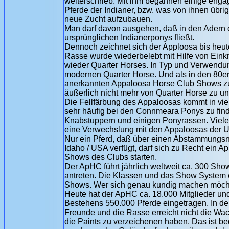
weiterschrieb. Mit ihm begannen einige enga
Pferde der Indianer, bzw. was von ihnen üb
neue Zucht aufzubauen.
Man darf davon ausgehen, daß in den Adern 
ursprünglichen Indianerponys fließt.
Dennoch zeichnet sich der Apploosa bis heu
Rasse wurde wiederbelebt mit Hilfe von Eink
wieder Quarter Horses. In Typ und Verwendu
modernen Quarter Horse. Und als in den 80er
anerkannten Appaloosa Horse Club Shows zu
äußerlich nicht mehr von Quarter Horse zu un
Die Fellfärbung des Appaloosas kommt in vie
sehr häufig bei den Connmeara Ponys zu fin
Knabstuppern und einigen Ponyrassen. Viel
eine Verwechslung mit den Appaloosas der 
Nur ein Pferd, daß über einen Abstammungs
Idaho / USA verfügt, darf sich zu Recht ein 
Shows des Clubs starten.
Der ApHC führt jährlich weltweit ca. 300 Sh
antreten. Die Klassen und das Show System 
Shows. Wer sich genau kundig machen möchte
Heute hat der ApHC ca. 18.000 Mitglieder und
Bestehens 550.000 Pferde eingetragen. In den
Freunde und die Rasse erreicht nicht die Wa
die Paints zu verzeichenen haben. Das ist be