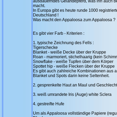
ausdauerndes Geländepferd, was ihn auch bes
macht.
In Europa gibt es heute runde 1000 registrie
Deutschland !
Was macht den Appaloosa zum Appaloosa ?
Es gibt vier Farb - Kriterien :
1. typische Zeichnung des Fells :
Tigerschecke
Blanket - weiße Decke über der Kruppe
Roan - marmoriert, stichelhaarig (kein Schimm
Snowflake - weiße Tupfen über dem Körper
Spottet hip - weiße Flecken über der Kruppe
Es gibt auch zahlreiche Kombinationen aus a
Blanket und Spots darin keine Seltenheit.
2. gesprenkelte Haut an Maul und Geschlecht
3. weiß umrandete Iris (Auge) white Sclera
4. gestreifte Hufe
Um als Appaloosa vollständige Papiere (reg