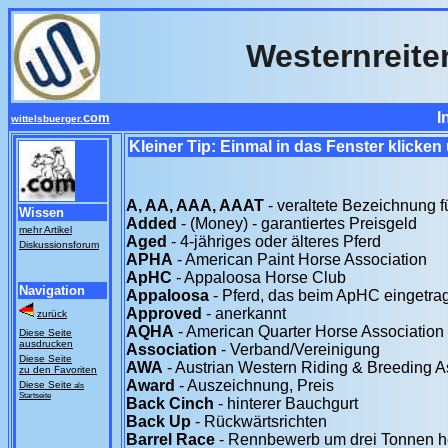
Westernreite
I
com
wittelsbuerger.
Kleiner Tip: Einmal in das Fenster klicken
A, AA, AAA, AAAT
- veraltete Bezeichnung 
Wissen
Added
- (Money) - garantiertes Preisgeld
mehr Artikel
Aged
- 4-jähriges oder älteres Pferd
Diskussionsforum
APHA
- American Paint Horse Association
ApHC
- Appaloosa Horse Club
Navigation
Appaloosa
- Pferd, das beim ApHC eingetrag
Approved
- anerkannt
zurück
AQHA
- American Quarter Horse Association
Diese Seite
ausdrucken
Association
- Verband/Vereinigung
Diese Seite
AWA
- Austrian Western Riding & Breeding A
zu den Favoriten
Award
- Auszeichnung, Preis
Diese Seite
als
Startseite
Back Cinch
- hinterer Bauchgurt
Back Up
- Rückwärtsrichten
Barrel Race
- Rennbewerb um drei Tonnen 