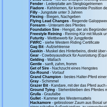
Fender
- Lederplatte am Steigbügelriemen
Fiadore
- Kehlriemen, für korrekte Position d
Filly
- Jungstute unter 3 Jahren
Flexing
- Biegen, Nachgeben
Flying Lead Changes
- fliegende Galoppwe
Forearm
- Unterarm des Pferdes
Foundation Sire
- Hengst, der als Begründer
Freestyle Reining
- Reining-Kür mit Musik 
Futurity
- Wettbewerb für Jungpferde
FWRC
- siehe Western Riding Certificate
Gag Bit
- Aufziehtrense
Gaskin
- Muskel des Hinterbeins, direkt übe
Gear
- Cowboyausdruck für Ausrüstung (Equ
Gelding
- Wallach
Gentle
- sanft, zahm, fromm
Get of Sire
- Nachzucht eines Hengstes
Go-Round
- Vorlauf
Grand Champion
- bestes Halter-Pferd eine
Gray
- Schimmel
Grazer Bit
- Kandare, mit der das Pferd auch
Ground Tying
- Stehenbleiben des Pferdes
Grulla
- Graufalbe
Gullet
- Kammer des Westernsattels
Hackamore
- gebissloser Zaum aus Bosal un
einer scharfen Außenkandare, zu verwechsel