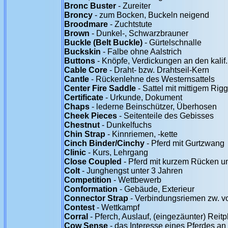
Bronc Buster
- Zureiter
Broncy
- zum Bocken, Buckeln neigend
Broodmare
- Zuchtstute
Brown
- Dunkel-, Schwarzbrauner
Buckle (Belt Buckle)
- Gürtelschnalle
Buckskin
- Falbe ohne Aalstrich
Buttons
- Knöpfe, Verdickungen an den kalif
Cable Core
- Draht- bzw. Drahtseil-Kern
Cantle
- Rückenlehne des Westernsattels
Center Fire Saddle
- Sattel mit mittigem Rig
Certificate
- Urkunde, Dokument
Chaps
- lederne Beinschützer, Überhosen
Cheek Pieces
- Seitenteile des Gebisses
Chestnut
- Dunkelfuchs
Chin Strap
- Kinnriemen, -kette
Cinch Binder/Cinchy
- Pferd mit Gurtzwang
Clinic
- Kurs, Lehrgang
Close Coupled
- Pferd mit kurzem Rücken u
Colt
- Junghengst unter 3 Jahren
Competition
- Wettbewerb
Conformation
- Gebäude, Exterieur
Connector Strap
- Verbindungsriemen zw. v
Contest
- Wettkampf
Corral
- Pferch, Auslauf, (eingezäunter) Reitp
Cow Sense
- das Interesse eines Pferdes an