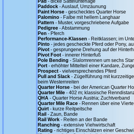
Pad
- dicke Sattelunterlage
Paddock
- Auslauf, Umzäunung
Paint Horse
- geschecktes Quarter Horse
Palomino
- Falbe mit hellem Langhaar
Pattern
- Muster, vorgeschriebene Aufgabe
Pedigree
- Abstammung
Pen
- Pferch
Performance-Klassen
- Reitklassen; im Unt
Pinto
- jedes gescheckte Pferd oder Pony, au
Pivot
- gesprungene Drehung auf der Hinter
Pivot Foot
- innerer Hinterfuß
Pole Bending
- Slalomrennen um sechs Sta
Port
- erhöhter Mittelteil einer Kandare, Zunge
Prospect
- vielversprechendes Pferd
Pull and Slack
- Zügelführung mit kurzzeiti
beim Westernreiten
Quarter Horse
- bei der American Quarter Ho
Quarter Mile
- 402 m; klassische Renndistan
QHA
- Quarter Horse Austria; Zuchtverband
Quarter Mile Race
- Rennen über eine Vierte
Quirt
- kurze Reitpeitsche
Rail
- Zaun, Bande
Rail Work
- Reiten an der Bande
Ranching
- extensive Viehwirtschaft
Rating
- richtiges Einschätzen einer Geschwin