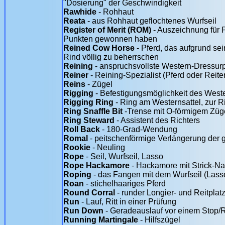
"Dosierung" der Geschwindigkeit
Rawhide
- Rohhaut
Reata
- aus Rohhaut geflochtenes Wurfseil
Register of Merit (ROM)
- Auszeichnung für P
Punkten gewonnen haben
Reined Cow Horse
- Pferd, das aufgrund se
Rind völlig zu beherrschen
Reining
- anspruchsvollste Western-Dressur
Reiner
- Reining-Spezialist (Pferd oder Reite
Reins
- Zügel
Rigging
- Befestigungsmöglichkeit des Wester
Rigging Ring
- Ring am Westernsattel, zur 
Ring Snaffle Bit
-Trense mit O-förmigem Züg
Ring Steward
- Assistent des Richters
Roll Back
- 180-Grad-Wendung
Romal
- peitschenförmige Verlängerung der 
Rookie
- Neuling
Rope
- Seil, Wurfseil, Lasso
Rope Hackamore
- Hackamore mit Strick-N
Roping
- das Fangen mit dem Wurfseil (Lass
Roan
- stichelhaariges Pferd
Round Corral
- runder Longier- und Reitplat
Run
- Lauf, Ritt in einer Prüfung
Run Down
- Geradeauslauf vor einem Stop/R
Running Martingale
- Hilfszügel