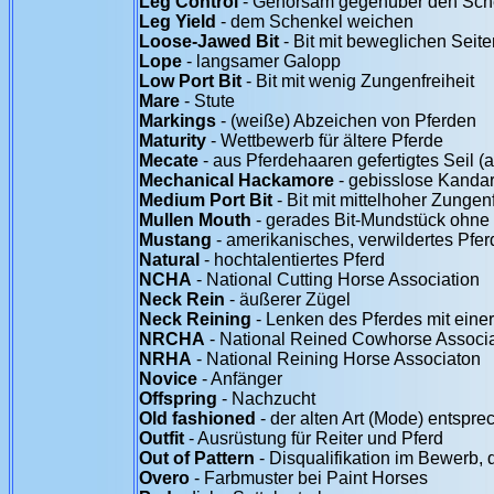
Leg Control
- Gehorsam gegenüber den Sche
Leg Yield
- dem Schenkel weichen
Loose-Jawed Bit
- Bit mit beweglichen Seite
Lope
- langsamer Galopp
Low Port Bit
- Bit mit wenig Zungenfreiheit
Mare
- Stute
Markings
- (weiße) Abzeichen von Pferden
Maturity
- Wettbewerb für ältere Pferde
Mecate
- aus Pferdehaaren gefertigtes Seil (
Mechanical Hackamore
- gebisslose Kanda
Medium Port Bit
- Bit mit mittelhoher Zungenf
Mullen Mouth
- gerades Bit-Mundstück ohne 
Mustang
- amerikanisches, verwildertes Pfer
Natural
- hochtalentiertes Pferd
NCHA
- National Cutting Horse Association
Neck Rein
- äußerer Zügel
Neck Reining
- Lenken des Pferdes mit eine
NRCHA
- National Reined Cowhorse Associa
NRHA
- National Reining Horse Associaton
Novice
- Anfänger
Offspring
- Nachzucht
Old fashioned
- der alten Art (Mode) entspr
Outfit
- Ausrüstung für Reiter und Pferd
Out of Pattern
- Disqualifikation im Bewerb, d
Overo
- Farbmuster bei Paint Horses