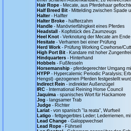
Hair Rope
- Mecate, aus Pferdehaar geflocht
Half Breed Bit
- Mittelding zwischen Spade u.
Halter
- Halfter
Halter Broke
- halfterzahm
Handle
- Manövrierfähigkeit eines Pferdes
Headstall
- Kopfstück des Zaumzeugs
Heel Knot
- Verknotung der Mecate am Ende
Hesitate
- Verharren bei einer Prüfung
Herd Work
- Prüfung Working Cowhorse/Cutt
High Port Bit
- Kandare mit hoher Zungenfrei
Hindquarters
- Hinterhand
Hobbels
- Fußfesseln
Horsemanship
- pferdegerechter Umgang mi
HYPP
- Hypercalemic Periodic Paralysis; Erb
Hengst) -gezogenen Pferden festgestellt wur
Indirect Rein
- indirekter Außenzügel
IRC
- International Reining Horse Council
Jaquima
- spanisches Wort für Hackamore
Jog
- langsamer Trab
Judge
- Richter
Lariat
- von spanisch "la reata", Wurfseil
Latigo
- fettgegerbtes Leder; Lederriemen, mi
Lead Change
- Galoppwechsel
Lead Rope
- Führseil