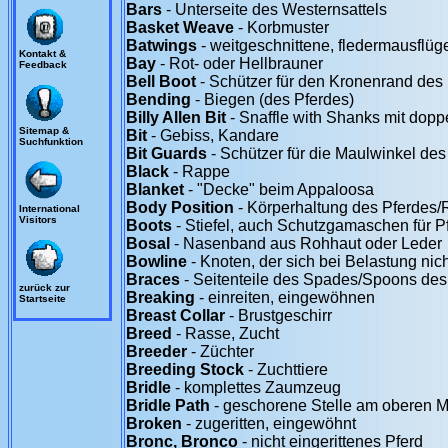
Bars
- Unterseite des Westernsattels
Basket Weave
- Korbmuster
Batwings
- weitgeschnittene, fledermausflüg
Kontakt &
Bay
- Rot- oder Hellbrauner
Feedback
Bell Boot
- Schützer für den Kronenrand des
Bending
- Biegen (des Pferdes)
Billy Allen Bit
- Snaffle with Shanks mit dop
Sitemap &
Bit
- Gebiss, Kandare
Suchfunktion
Bit Guards
- Schützer für die Maulwinkel des
Black
- Rappe
Blanket
- "Decke" beim Appaloosa
Body Position
- Körperhaltung des Pferdes/R
International
Visitors
Boots
- Stiefel, auch Schutzgamaschen für P
Bosal
- Nasenband aus Rohhaut oder Leder
Bowline
- Knoten, der sich bei Belastung nich
Braces
- Seitenteile des Spades/Spoons des
zurück zur
Breaking
- einreiten, eingewöhnen
Startseite
Breast Collar
- Brustgeschirr
Breed
- Rasse, Zucht
Breeder
- Züchter
Breeding Stock
- Zuchttiere
Bridle
- komplettes Zaumzeug
Bridle Path
- geschorene Stelle am oberen 
Broken
- zugeritten, eingewöhnt
Bronc, Bronco
- nicht eingerittenes Pferd