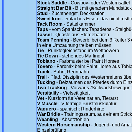
Stock Saddle
- Cowboy- oder Westernsattel
Straight Bar Bit
- Bit mit geradem Mundstück
Stud
- Zuchthengst, Deckstation
Sweet Iron
- einfaches Eisen, das nicht rost
Tack Room
- Sattelkammer
Taps
- vom Spanischen: Tapaderos - Steigb
Tassel
- Quaste aus Pferdehaaren
Team Penning
- Bewerb, bei dem 3 Reiter 3
in eine Umzäunung treiben müssen
Tie
- Punktegleichstand im Wettbewerb
Tie Down
- stehendes Martingal
Tobiano
- Farbmuster bei Paint Horses
Tovero
- Farbmix beim Paint Horse aus Tobi
Track
- Bahn, Rennbahn
Trail
- Pfad, Disziplin des Westernreitens üb
Tucking
- Beizäumen des Pferdes durch Ein
Two Tracking
- Vorwärts-/Seitwärtsbewegun
Versitality
- Vielseitigkeit
Vet
- Kurzform für Veterinarian, Tierarzt
V-Muscle
- V-förmige Brustmuskulatur
Vaquero
- spanisch: Rinderhirte
War Bridle
- Trainingszaum, aus einem Strick
Weanling
- Absetzfohlen
Western Horsemanship
- Jugend- und Amat
Einzelprüfung