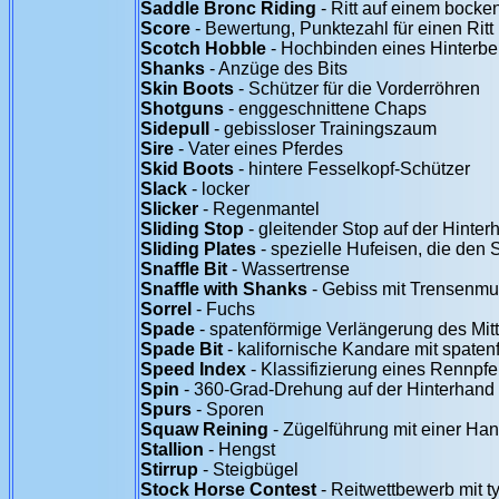
Saddle Bronc Riding
- Ritt auf einem bocke
Score
- Bewertung, Punktezahl für einen Ritt
Scotch Hobble
- Hochbinden eines Hinterbe
Shanks
- Anzüge des Bits
Skin Boots
- Schützer für die Vorderröhren
Shotguns
- enggeschnittene Chaps
Sidepull
- gebissloser Trainingszaum
Sire
- Vater eines Pferdes
Skid Boots
- hintere Fesselkopf-Schützer
Slack
- locker
Slicker
- Regenmantel
Sliding Stop
- gleitender Stop auf der Hinter
Sliding Plates
- spezielle Hufeisen, die den S
Snaffle Bit
- Wassertrense
Snaffle with Shanks
- Gebiss mit Trensenm
Sorrel
- Fuchs
Spade
- spatenförmige Verlängerung des Mitt
Spade Bit
- kalifornische Kandare mit spate
Speed Index
- Klassifizierung eines Rennpf
Spin
- 360-Grad-Drehung auf der Hinterhand
Spurs
- Sporen
Squaw Reining
- Zügelführung mit einer Han
Stallion
- Hengst
Stirrup
- Steigbügel
Stock Horse Contest
- Reitwettbewerb mit 