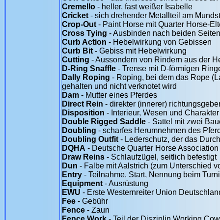
Cremello
- heller, fast weißer Isabelle
Cricket
- sich drehender Metallteil am Munds
Crop-Out
- Paint Horse mit Quarter Horse-Elt
Cross Tying
- Ausbinden nach beiden Seite
Curb Action
- Hebelwirkung von Gebissen
Curb Bit
- Gebiss mit Hebelwirkung
Cutting
- Aussondern von Rindern aus der H
D-Ring Snaffle
- Trense mit D-förmigen Ring
Dally Roping
- Roping, bei dem das Rope (L
gehalten und nicht verknotet wird
Dam
- Mutter eines Pferdes
Direct Rein
- direkter (innerer) richtungsgeb
Disposition
- Interieur, Wesen und Charakter
Double Rigged Saddle
- Sattel mit zwei Ba
Doubling
- scharfes Herumnehmen des Pferd
Doubling Outfit
- Lederschutz, der das Durc
DQHA
- Deutsche Quarter Horse Association
Draw Reins
- Schlaufzügel, seitlich befestigt
Dun
- Falbe mit Aalstrich (zum Unterschied 
Entry
- Teilnahme, Start, Nennung beim Turni
Equipment
- Ausrüstung
EWU
- Erste Westernreiter Union Deutschlan
Fee
- Gebühr
Fence
- Zaun
Fence Work
- Teil der Disziplin Working Co