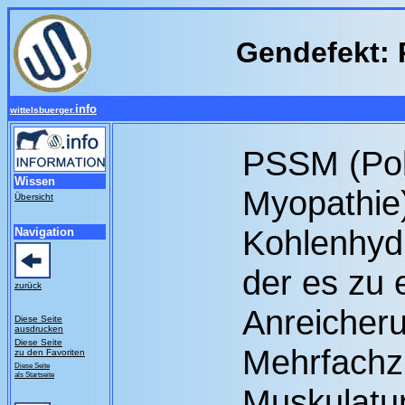
Gendefekt: 
info
wittelsbuerger.
PSSM (Pol
Wissen
Myopathie)
Übersicht
Kohlenhydr
Navigation
der es zu 
zurück
Anreicher
Diese Seite
ausdrucken
Diese Seite
Mehrfachz
zu den Favoriten
Diese Seite
als Startseite
Muskulatu