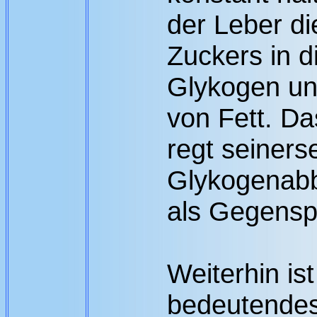
der Leber d
Zuckers in d
Glykogen u
von Fett. D
regt seiners
Glykogenabb
als Gegenspi
Weiterhin ist
bedeutendes