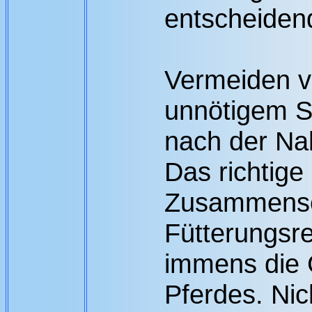
entscheidend
Vermeiden v
unnötigem St
nach der N
Das richtige
Zusammense
Fütterungsre
immens die 
Pferdes. Ni