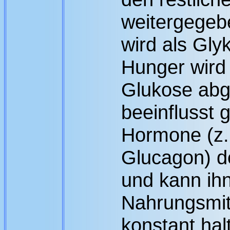
weitergegeb
wird als Gly
Hunger wird 
Glukose abg
beeinflusst 
Hormone (z. 
Glucagon) d
und kann ihn
Nahrungsmit
konstant halt