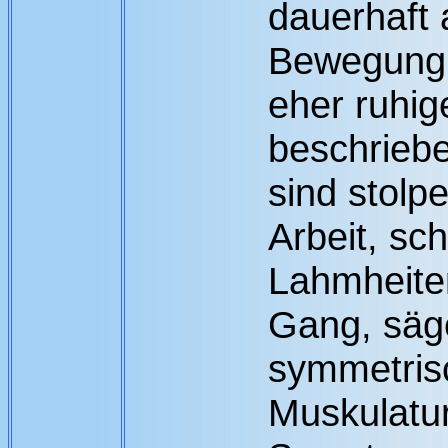
dauerhaft a
Bewegung,
eher ruhig
beschrieb
sind stolpe
Arbeit, sc
Lahmheiten,
Gang, säg
symmetris
Muskulatur