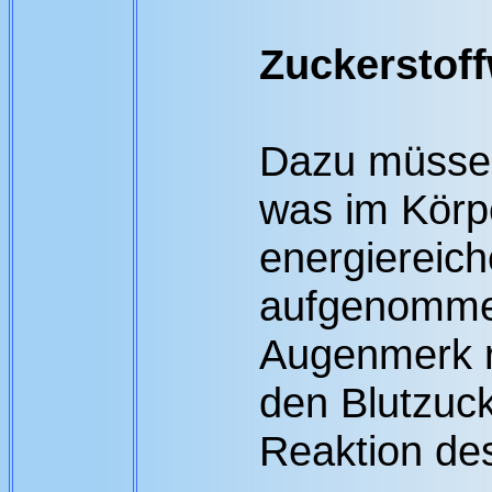
Zuckerstof
Dazu müssen
was im Körp
energiereic
aufgenomme
Augenmerk ri
den Blutzuck
Reaktion des