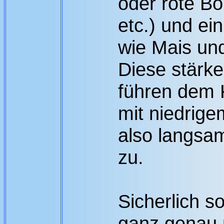
oder rote B
etc.) und ei
wie Mais und
Diese stärke
führen dem 
mit niedrig
also langsam
zu.
Sicherlich s
ganz genau 