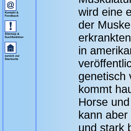
wird eine 
Kontakt &
Feedback
der Muske
erkrankten
Sitemap &
Suchfunktion
in amerika
zurück zur
veröffentl
Startseite
genetisch 
kommt haup
Horse und 
kann aber
und stark