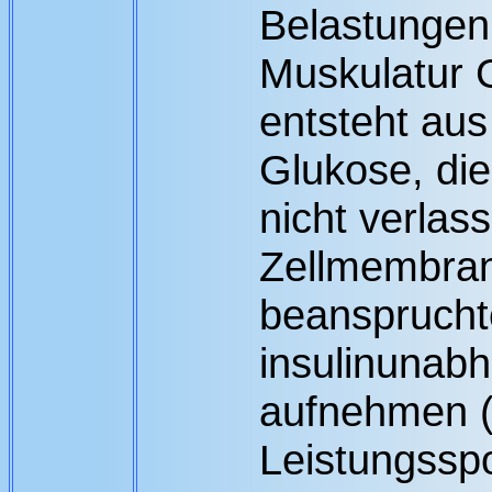
Belastungen 
Muskulatur 
entsteht au
Glukose, die
nicht verlas
Zellmembran
beansprucht
insulinunab
aufnehmen (
Leistungsspo