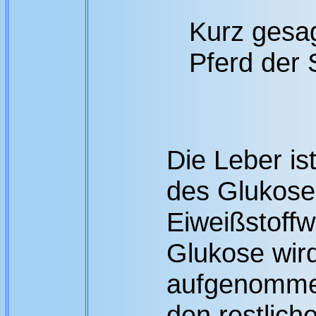
Kurz gesa
Pferd der 
Die Leber is
des Glukose-
Eiweißstoff
Glukose wir
aufgenommen
den restlich