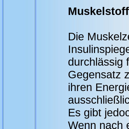
Muskelstof
Die Muskelze
Insulinspiege
durchlässig 
Gegensatz zu
ihren Energ
ausschließli
Es gibt jed
Wenn nach e