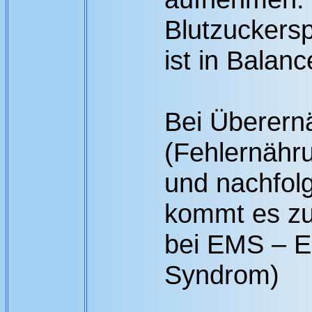
Blutzuckers
ist in Balanc
Bei Überern
(Fehlernäh
und nachfol
kommt es zur
bei EMS – E
Syndrom)