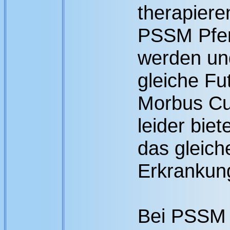
therapier
PSSM Pfer
werden und
gleiche Fu
Morbus C
leider biet
das gleiche
Erkrankun
Bei PSSM 