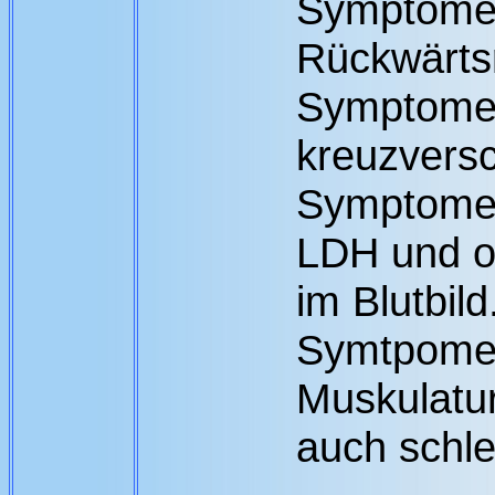
Symptome,
Rückwärtsr
Symptome 
kreuzvers
Symptomen
LDH und o
im Blutbild
Symtpome a
Muskulatur
auch schle