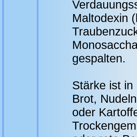
Verdauungss
Maltodexin (
Traubenzuck
Monosacchar
gespalten.
Stärke ist i
Brot, Nudeln,
oder Kartoff
Trockengemü