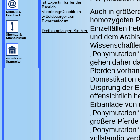
ist Expertin für für den
Bereich
Auch in größere
Vererbung/Genetik im
Kontakt &
Feedback
wittelsbuerger.com-
homozygoten Pf
Expertenforum.
Einzelfällen he
Dorthin gelangen Sie hier.
Sitemap &
und dem Arabis
Suchfunktion
Wissenschaftle
„Ponymutation“
zurück zur
gehen daher da
Startseite
Pferden vorhan
Domestikation e
Ursprung der E
offensichtlich 
Erbanlage von 
„Ponymutation“ 
größere Pferd
„Ponymutation“
vollständig ver