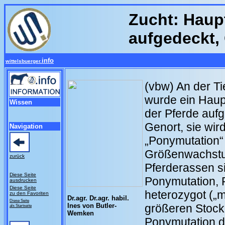
Zucht: Haupt
aufgedeckt, 
info
wittelsbuerger.
(vbw) An der T
wurde ein Haupt
Wissen
der Pferde auf
Genort, sie wir
Navigation
„Ponymutation“
Größenwachstum
zurück
Pferderassen si
Diese Seite
Ponymutation, 
ausdrucken
Diese Seite
heterozygot („m
zu den Favoriten
Dr.agr. Dr.agr. habil.
Diese Seite
Ines von Butler-
größeren Stock
als Startseite
Wemken
Ponymutation d