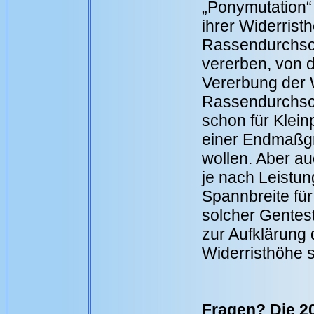
„Ponymutation“
ihrer Widerrist
Rassendurchsch
vererben, von 
Vererbung der 
Rassendurchschn
schon für Klein
einer Endmaßg
wollen. Aber au
je nach Leistun
Spannbreite für
solcher Gentes
zur Aufklärung
Widerristhöhe 
Fragen? Die 2