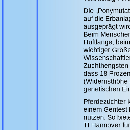
Die „Ponymutati
auf die Erbanl
ausgeprägt wird
Beim Menschen
Hüftlänge, beim
wichtiger Größ
Wissenschaftler
Zuchthengsten 
dass 18 Prozen
(Widerristhöhe
genetischen Ei
Pferdezüchter 
einem Gentest b
nutzen. So biet
TI Hannover fü