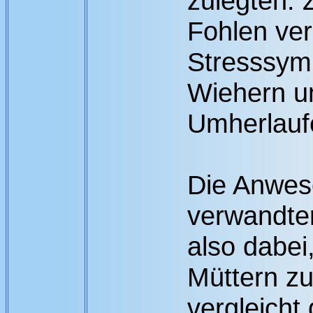
zulegten. 
Fohlen ve
Stresssym
Wiehern un
Umherlauf
Die Anwese
verwandter
also dabei
Müttern zu
vergleicht 