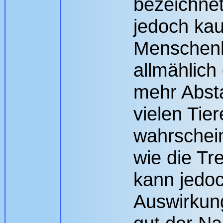
bezeichnet
jedoch ka
Menschenk
allmählich
mehr Absta
vielen Tier
wahrschein
wie die Tr
kann jedo
Auswirkun