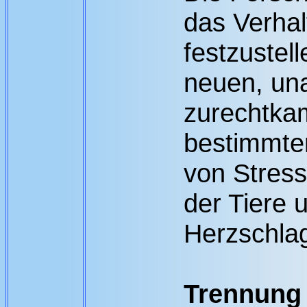
das Verhal
festzustell
neuen, un
zurechtka
bestimmten
von Stres
der Tiere 
Herzschlag
Trennung 