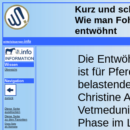
Kurz und sc
Wie man Foh
entwöhnt
info
wittelsbuerger.
Die Entwö
Wissen
ist für Pfe
Übersicht
belastende
Navigation
Christine 
zurück
Vetmeduni
Diese Seite
ausdrucken
Diese Seite
Phase im 
zu den Favoriten
Diese Seite
als Startseite