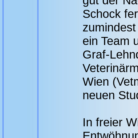
gut der N
Schock fer
zumindest 
ein Team u
Graf-Lehndo
Veterinärm
Wien (Vetm
neuen Stud
In freier 
Entwöhnun