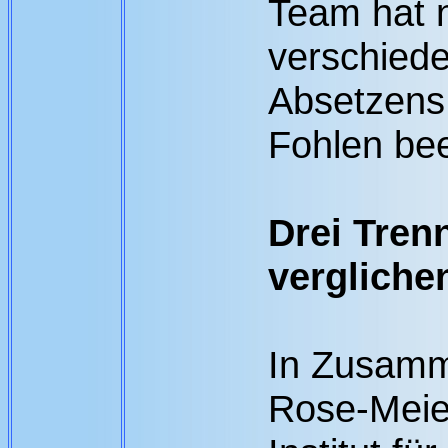
Team hat n
verschied
Absetzens
Fohlen bee
Drei Tren
vergliche
In Zusamm
Rose-Meie