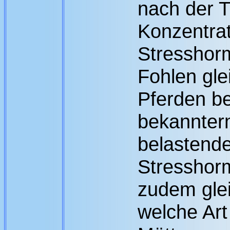
nach der 
Konzentrat
Stresshor
Fohlen gle
Pferden be
bekannter
belastende
Stresshor
zudem glei
welche Art