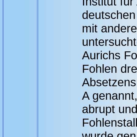
Institut fü
deutschen
mit ander
untersuch
Aurichs F
Fohlen dr
Absetzens:
A genannt,
abrupt und
Fohlenstal
wurde gen