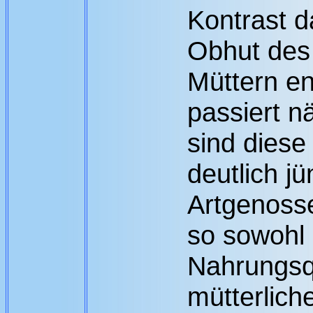
Kontrast d
Obhut des
Müttern e
passiert n
sind diese
deutlich jü
Artgenosse
so sowohl 
Nahrungsqu
mütterlich