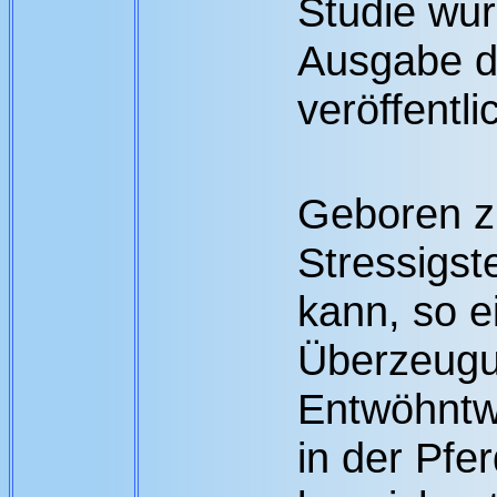
Studie wur
Ausgabe de
veröffentli
Geboren zu
Stressigst
kann, so e
Überzeugu
Entwöhntw
in der Pfe