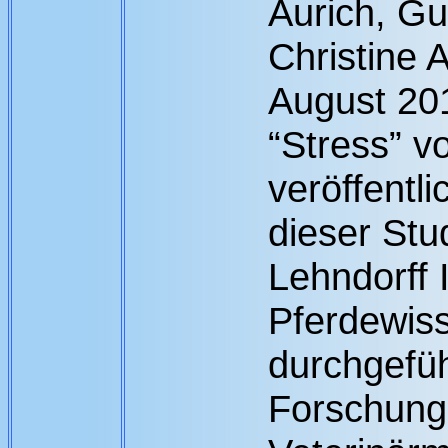
Aurich, G
Christine 
August 201
“Stress” v
veröffentli
dieser St
Lehndorff I
Pferdewis
durchgefü
Forschungs