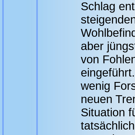
Schlag en
steigende
Wohlbefin
aber jüngs
von Fohle
eingeführt
wenig Fors
neuen Tre
Situation 
tatsächlic