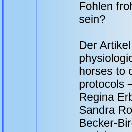
Fohlen froh
sein?
Der Artike
physiologi
horses to 
protocols –
Regina Erb
Sandra Ro
Becker-Bir