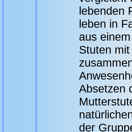
lebenden P
leben in F
aus einem
Stuten mi
zusammens
Anwesenhe
Absetzen d
Mutterstut
natürlich
der Gruppe