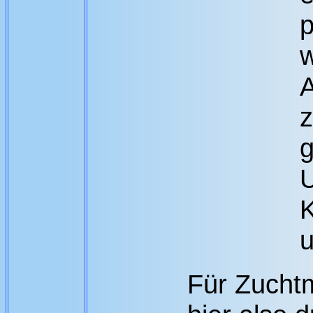
p
w
A
z
g
U
K
u
Für Zucht