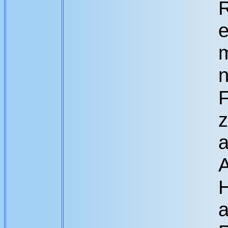
R
e
m
n
F
z
a
A
a