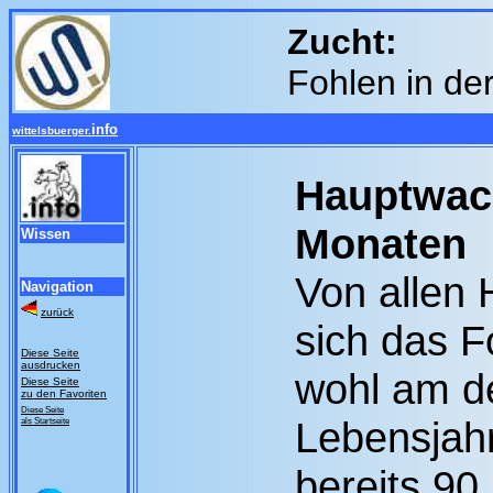
Zucht:
Fohlen in de
info
wittelsbuerger.
Hauptwac
Monaten
Wissen
Von allen 
Navigation
zurück
sich das F
Diese Seite
ausdrucken
wohl am de
Diese Seite
zu den Favoriten
Diese Seite
Lebensjahr
als Startseite
bereits 90