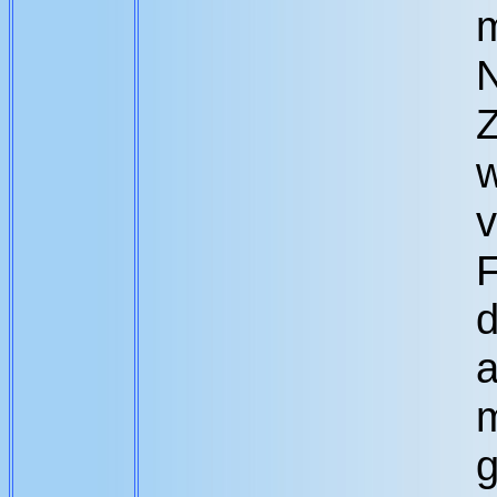
m
w
v
F
d
a
m