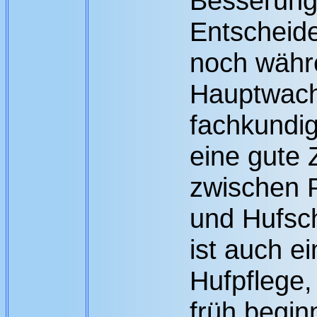
Besserung 
Entscheide
noch währ
Hauptwac
fachkundig
eine gute
zwischen P
und Hufsch
ist auch e
Hufpflege,
früh begi