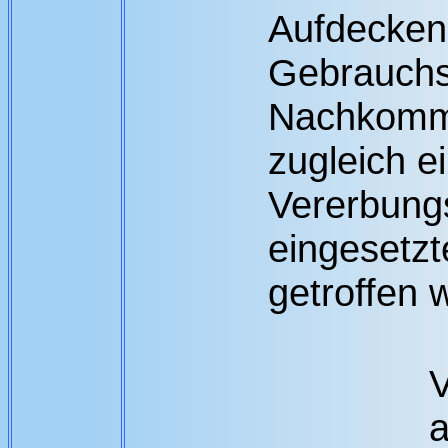
Aufdecken
Gebrauchs
Nachkomm
zugleich e
Vererbungs
eingesetz
getroffen 
V
a