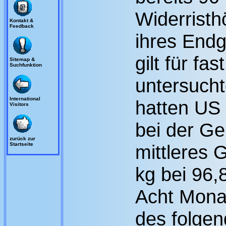
Widerristh
Kontakt &
Feedback
ihres Endg
gilt für fas
Sitemap &
Suchfunktion
untersuch
International
hatten US
Visitors
bei der Ge
zurück zur
Startseite
mittleres 
kg bei 96,
Acht Monat
des folgen