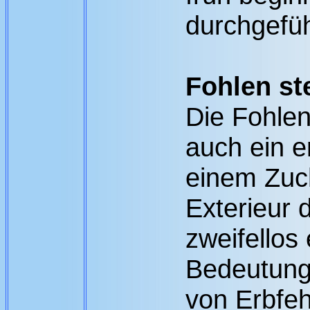
durchgefüh
Fohlen st
Die Fohle
auch ein e
einem Zu
Exterieur 
zweifellos
Bedeutung
von Erbfe