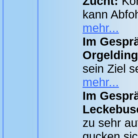
Zucht:
Kon
kann Abfoh
mehr...
Im Gespr
Orgelding
sein Ziel 
mehr...
Im Gesprä
Leckebus
zu sehr au
gucken sic