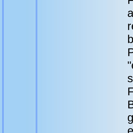
a
b
P
"
s
F
B
g