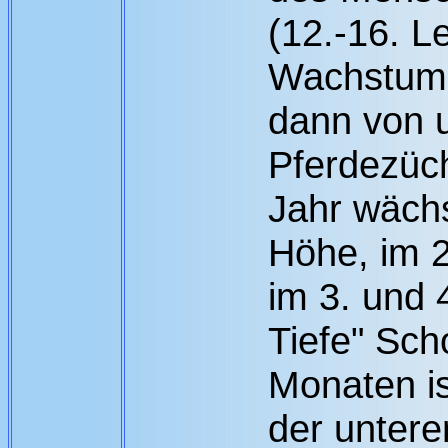
(12.-16. L
Wachstum 
dann von 
Pferdezüch
Jahr wächs
Höhe, im 2
im 3. und 4
Tiefe" Sch
Monaten i
der unter