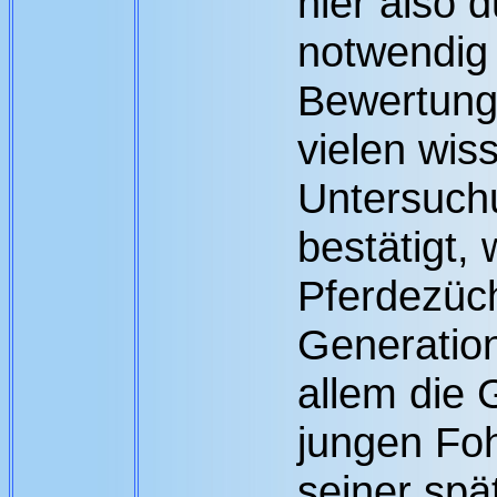
hier also 
notwendig 
Bewertung
vielen wis
Untersuch
bestätigt,
Pferdezüch
Generatio
allem die 
jungen Fo
seiner spä