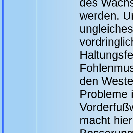
des Wachs
werden. Ur
ungleiche
vordringli
Haltungsfe
Fohlenmust
den Weste
Probleme 
Vorderfußw
macht hier