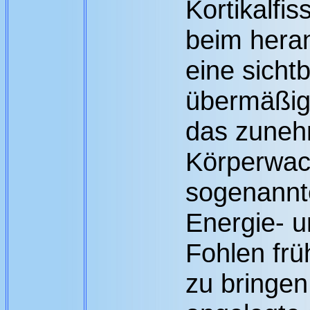
Kortikalfi
beim hera
eine sicht
übermäßig
das zune
Körperwac
sogenannt
Energie- 
Fohlen frü
zu bringen 