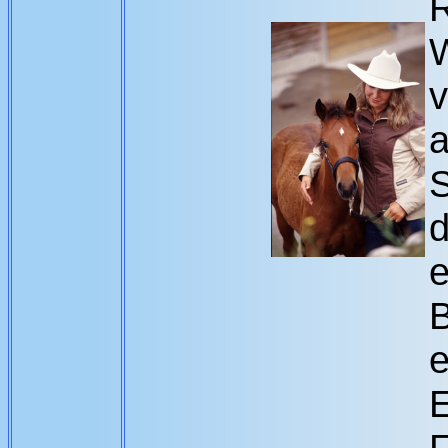
R
v
a
S
e
B
e
E
F