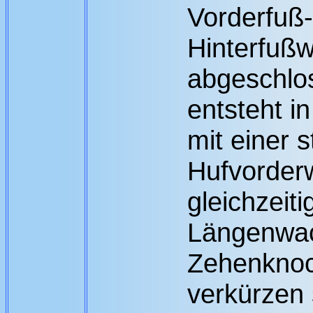
Vorderfuß-
Hinterfußw
abgeschlo
entsteht i
mit einer 
Hufvorder
gleichzeiti
Längenwa
Zehenknoc
verkürzen 