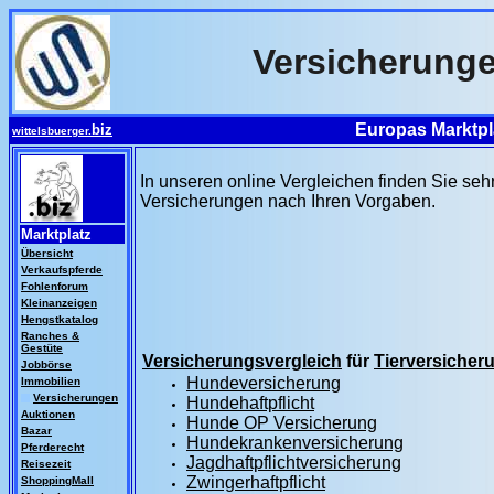
Versicherung
Europas Marktpla
biz
wittelsbuerger.
In unseren online Vergleichen finden Sie seh
Versicherungen nach Ihren Vorgaben.
Marktplatz
Übersicht
Verkaufspferde
Fohlenforum
Kleinanzeigen
Hengstkatalog
Ranches &
Gestüte
Versicherungsvergleich
für
Tierversicher
Jobbörse
Hundeversicherung
Immobilien
Versicherungen
Hundehaftpflicht
Auktionen
Hunde OP Versicherung
Bazar
Hundekrankenversicherung
Pferderecht
Jagdhaftpflichtversicherung
Reisezeit
Zwingerhaftpflicht
ShoppingMall