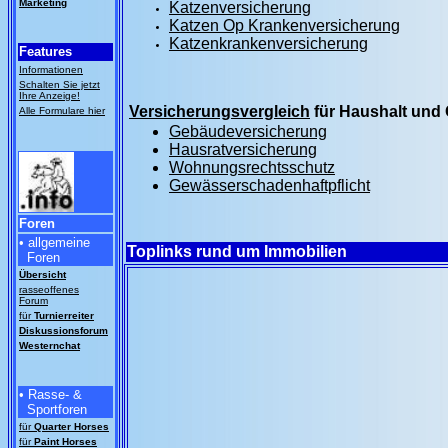
Marketing
Katzenversicherung
Katzen Op Krankenversicherung
Katzenkrankenversicherung
Features
Informationen
Schalten Sie jetzt
Ihre Anzeige!
Versicherungsvergleich
für Haushalt und
Alle Formulare hier
Gebäudeversicherung
Hausratversicherung
Wohnungsrechtsschutz
Gewässerschadenhaftpflicht
Foren
• allgemeine
Toplinks rund um Immobilien
Foren
Übersicht
rasseoffenes
Forum
für
Turnierreiter
Diskussionsforum
Westernchat
• Rasse- &
Sportforen
für
Quarter Horses
für
Paint Horses