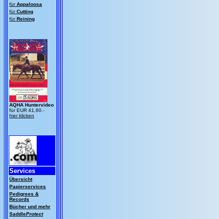
für
Appaloosa
für
Cutting
für
Reining
AQHA Huntervideo
für EUR 41,60.-
hier klicken
Services
Übersicht
Papierservices
Pedigrees &
Records
Bücher und mehr
Saddle
Protect