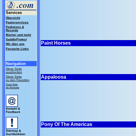
Services
Übersicht
Papierservices
Pedigrees &
Records
Bücher und mehr
Saddle
Protect
Paint Horses
Wir über uns
Favourite Links
Navigation
Diese Seite
ausdrucken
Appaloosa
Diese Seite
zu den Favoriten
Diese Seite
als Startseite
Kontakt &
Feedback
Pony Of The Americas
Sitemap &
Suchfunktion