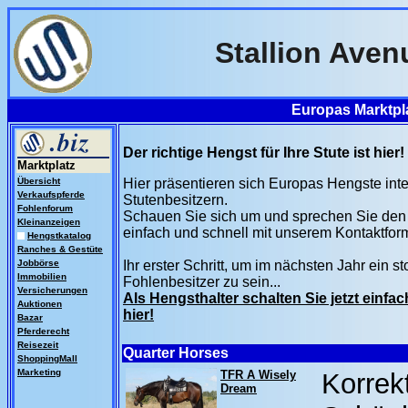
Stallion Aven
Europas Marktpla
Der richtige Hengst für Ihre Stute ist hier!
Marktplatz
Übersicht
Hier präsentieren sich Europas Hengste inte
Verkaufspferde
Stutenbesitzern.
Fohlenforum
Schauen Sie sich um und sprechen Sie den
Kleinanzeigen
einfach und schnell mit unserem Kontaktform
Hengstkatalog
Ranches & Gestüte
Jobbörse
Ihr erster Schritt, um im nächsten Jahr ein st
Immobilien
Fohlenbesitzer zu sein...
Versicherungen
Als Hengsthalter schalten Sie jetzt einfac
Auktionen
hier!
Bazar
Pferderecht
Reisezeit
Quarter Horses
ShoppingMall
Marketing
TFR A Wisely
Korrek
Dream