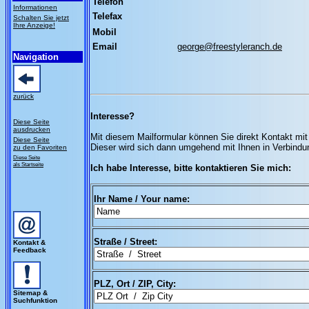
Telefon
Informationen
Telefax
Schalten Sie jetzt
Ihre Anzeige!
Mobil
Email
george@freestyleranch.de
Navigation
zurück
Interesse?
Diese Seite
ausdrucken
Mit diesem Mailformular können Sie direkt Kontakt mi
Diese Seite
Dieser wird sich dann umgehend mit Ihnen in Verbindu
zu den Favoriten
Diese Seite
als Startseite
Ich habe Interesse, bitte kontaktieren Sie mich:
Ihr Name / Your name:
Straße / Street:
Kontakt &
Feedback
PLZ, Ort / ZIP, City:
Sitemap &
Suchfunktion