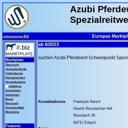
Azubi Pferde
Spezialreitw
Europas Marktpla
biz
wittelsbuerger.
ab 8/2023
suchen Azubi Pferdewirt Schwerpunkt Spezi
Marktplatz
Übersicht
Verkaufspferde
Fohlenforum
Kleinanzeigen
Hengstkatalog
Jobbörse
Immobilien
Auktionen
Bazar
Kontaktadresse
Freestyle Ranch
Reisezeit
ShoppingMall
Gestüt Rossbacher Hof
Marketing
Rossbach 30
64711 Erbach
Features