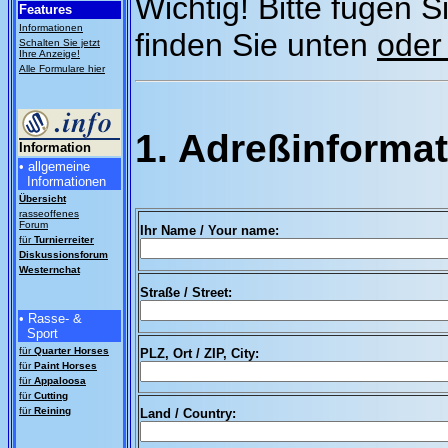
Wichtig! Bitte fügen S
Features
Informationen
finden Sie unten
oder
Schalten Sie jetzt
Ihre Anzeige!
Alle Formulare hier
1. Adreßinforma
Information
• allgemeine
Informationen
Übersicht
rasseoffenes
Forum
Ihr Name / Your name:
für
Turnierreiter
Diskussionsforum
Westernchat
Straße / Street:
• Rasse- &
Sport
für
Quarter Horses
PLZ, Ort / ZIP, City:
für
Paint Horses
für
Appaloosa
für
Cutting
für
Reining
Land / Country: