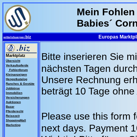
Mein Fohlen 
Babies´ Corn
Europas Marktpla
biz
wittelsbuerger.
Bitte inserieren Sie m
Marktplatz
Übersicht
nächsten Tagen durch
Verkaufspferde
Fohlenforum
Kleinanzeigen
Unsere Rechnung erha
Hengstkatalog
Ranches & Gestüte
beträgt 10 Tage ohne
Jobbörse
Immobilien
Versicherungen
Auktionen
Bazar
Pferderecht
Please use this form f
Reisezeit
ShoppingMall
next days. Payment 10 
Marketing