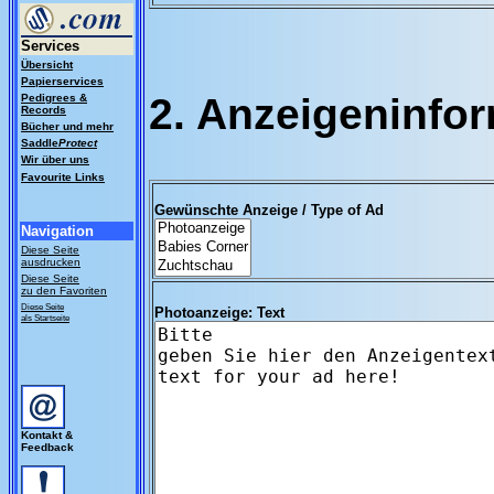
Services
Übersicht
Papierservices
2. Anzeigeninfo
Pedigrees &
Records
Bücher und mehr
Saddle
Protect
Wir über uns
Favourite Links
Gewünschte Anzeige / Type of Ad
Navigation
Diese Seite
ausdrucken
Diese Seite
zu den Favoriten
Diese Seite
Photoanzeige: Text
als Startseite
Kontakt &
Feedback