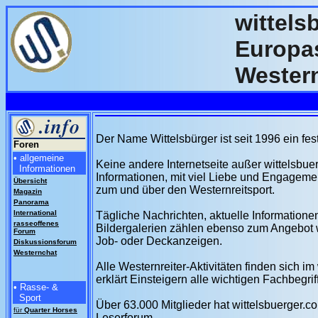
wittels
Europas
Western
Der Name Wittelsbürger ist seit 1996 ein fes
Foren
• allgemeine
Keine andere Internetseite außer wittelsbuerg
Informationen
Informationen, mit viel Liebe und Engageme
Übersicht
zum und über den Westernreitsport.
Magazin
Panorama
International
Tägliche Nachrichten, aktuelle Information
rasseoffenes
Bildergalerien zählen ebenso zum Angebot w
Forum
Job- oder Deckanzeigen.
Diskussionsforum
Westernchat
Alle Westernreiter-Aktivitäten finden sich i
erklärt Einsteigern alle wichtigen Fachbegrif
• Rasse- &
Sport
Über 63.000 Mitglieder hat wittelsbuerger.
für
Quarter
Horses
Leserforum.