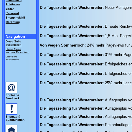
Auktionen
Die Tageszeitung für Westernreiter:
Neuer Auflagenr
Bazar
Reisezeit
ShoppingMall
Marketing
Die Tageszeitung für Westernreiter:
Erneute Reichwe
Die Tageszeitung für Westernreiter:
1,5 Mio. PageV
Navigation
Diese Seite
ausdrucken
Von wegen Sommerloch:
24% mehr Pageviews für w
Diese Seite
zu den Favoriten
Die Tageszeitung für Westernreiter:
31% mehr Pagev
Diese Seite
als Startseite
Die Tageszeitung für Westernreiter:
Erfolgreiches e
Die Tageszeitung für Westernreiter:
Erfolgreiches e
Die Tageszeitung für Westernreiter:
25% mehr Leser 
Kontakt &
Feedback
Die Tageszeitung für Westernreiter:
Auflagenplus v
Die Tageszeitung für Westernreiter:
Auflagenplus v
Die Tageszeitung für Westernreiter:
Auflagenplus v
Sitemap &
Suchfunktion
Die Tageszeitung für Westernreiter:
Rekordauflage u