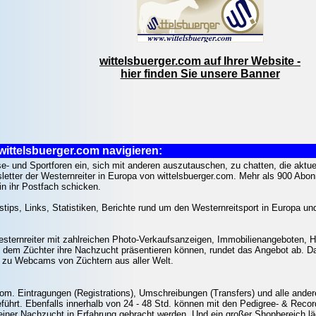
wittelsbuerger.com auf Ihrer Website -
hier finden Sie unsere Banner
wittelsbuerger.com navigieren:
se- und Sportforen ein, sich mit anderen auszutauschen, zu chatten, die aktu
etter der Westernreiter in Europa von wittelsbuerger.com. Mehr als 900 Abon
n ihr Postfach schicken.
gstips, Links, Statistiken, Berichte rund um den Westernreitsport in Europa u
 Westernreiter mit zahlreichen Photo-Verkaufsanzeigen, Immobilienangeboten, 
uf dem Züchter ihre Nachzucht präsentieren können, rundet das Angebot ab. Da
s zu Webcams von Züchtern aus aller Welt.
.com. Eintragungen (Registrations), Umschreibungen (Transfers) und alle and
ührt. Ebenfalls innerhalb von 24 - 48 Std. können mit den Pedigree- & Recor
einer Nachzucht in Erfahrung gebracht werden. Und ein großer Shopbereich lä