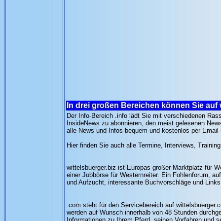
In drei großen Bereichen können Sie auf 
Der Info-Bereich .info lädt Sie mit verschiedenen Ras
InsideNews zu abonnieren, den meist gelesenen Newsl
alle News und Infos bequem und kostenlos per Email i
Hier finden Sie auch alle Termine, Interviews, Trainin
wittelsbuerger.biz ist Europas großer Marktplatz für
einer Jobbörse für Westernreiter. Ein Fohlenforum, a
und Aufzucht, interessante Buchvorschläge und Link
.com steht für den Servicebereich auf wittelsbuerger
werden auf Wunsch innerhalb von 48 Stunden durchgef
Informationen zu Ihrem Pferd, seinen Vorfahren und s