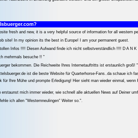
elsbuerger.com?
te fresh and new, it is a very helpful source of information for all western p
eb site! In my opinion its the best in Europe! I am your permanent guest.
ollen Infos !!!! Diesen Aufwand finde ich nicht selbstverständlich !!!! D A N
lich mehrmals besuche !! "
uerger bekommen. Die Reichweite Ihres Internetauftritts ist erstaunlich groß! "
telsbuerger.de ist die beste Website für Quarterhorse-Fans..da schaue ich fas
 für Ihre Mühe und prompte Erledigung! Hier sieht man wieder einmal, wenn 
 erstaunst mich immer wieder, wie schnell alle aktuellen News auf Deiner umfa
ehle ich allen "Westernneulingen" Weiter so.".