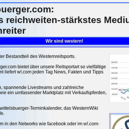
buerger.com:
 reichweiten-stärkstes Medi
reiter
Wir sind western!
ter Bestandteil des Westernreitsports.
er.com bietet über unsere Reitsportart so vielfältige
nt liefert w!.com jeden Tag News, Fakten und Tipps
en, spannende Livestreams und zahlreiche
ie ein umfassender Marktplatz mit Verkaufspferden,
m wittelsbuerger-Terminkalender, das WesternWiki
fe.
com in den Networks wie facebook oder im w!.com-