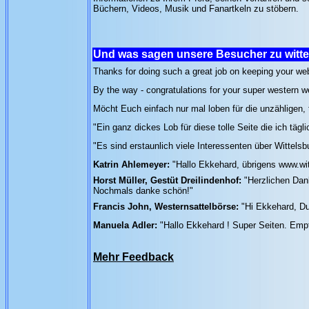
Büchern, Videos, Musik und Fanartkeln zu stöbern.
Und was sagen unsere Besucher zu witt
Thanks for doing such a great job on keeping your websi
By the way - congratulations for your super western w
Möcht Euch einfach nur mal loben für die unzähligen, t
"Ein ganz dickes Lob für diese tolle Seite die ich täg
"Es sind erstaunlich viele Interessenten über Wittelsb
Katrin Ahlemeyer:
"Hallo Ekkehard, übrigens www.wit
Horst Müller, Gestüt Dreilindenhof:
"Herzlichen Dank
Nochmals danke schön!"
Francis John, Westernsattelbörse:
"Hi Ekkehard, Du
Manuela Adler:
"Hallo Ekkehard ! Super Seiten. Empf
Mehr Feedback