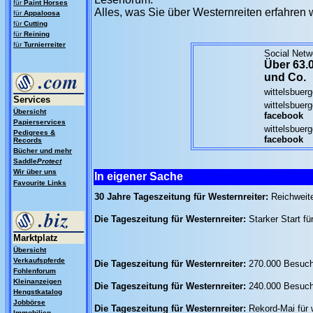
für
Paint Horses
Alles, was Sie über Westernreiten erfahren w
für
Appaloosa
für
Cutting
für
Reining
für
Turnierreiter
Social Netw
Über 63.0
und
Co.
wittelsbuer
Services
wittelsbuer
Übersicht
facebook
Papierservices
wittelsbuerg
Pedigrees &
facebook
Records
Bücher und mehr
Saddle
Protect
Wir über uns
In eigener Sache
Favourite Links
30 Jahre Tageszeitung für Westernreiter:
Reichweite
Die Tageszeitung für Westernreiter:
Starker Start fü
Marktplatz
Übersicht
Verkaufspferde
Die Tageszeitung für Westernreiter:
270.000 Besuch
Fohlenforum
Kleinanzeigen
Die Tageszeitung für Westernreiter:
240.000 Besuch
Hengstkatalog
Jobbörse
Die Tageszeitung für Westernreiter:
Rekord-Mai für
Immobilien