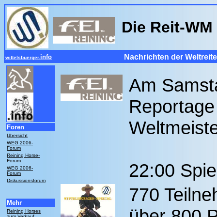
Die Reit-WM 
Nachrichten der Weltreit
info
wittelsbuerger.
Am Samsta
Reportage 
Weltmeist
Foren
Übersicht
WEG 2006-
Forum
Reining Horse-
Forum
22:00 Spie
WEG 2006-
Forum
Diskussionsforum
770 Teilne
Mehr
über 800 P
Reining Horses
zum Verkauf