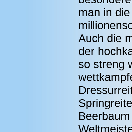
man in die
millionens
Auch die m
der hochka
so streng w
wettkampfe
Dressurrei
Springreit
Beerbaum 
Weltmeiste