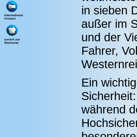
in sieben 
International
Visitors
außer im S
und der Vi
zurück zur
Startseite
Fahrer, Vol
Westernrei
Ein wichti
Sicherheit
während d
Hochsicher
besondere