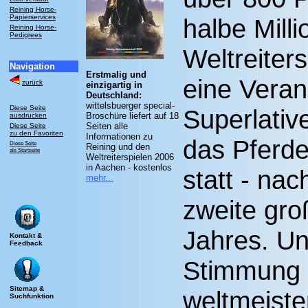
Reining Horse-
Papierservices
halbe Mill
Reining Horse-
Pedigrees
Weltreiter
Navigation
Erstmalig und
eine Veran
zurück
einzigartig in
Deutschland:
wittelsbuerger special-
Diese Seite
Superlativ
Broschüre liefert auf 18
ausdrucken
Seiten alle
Diese Seite
zu den Favoriten
Informationen zu
das Pferde
Diese Seite
Reining und den
als Startseite
Weltreiterspielen 2006
in Aachen - kostenlos
statt - na
mehr...
zweite gro
Jahres. Un
Kontakt &
Feedback
Stimmung 
Sitemap &
weltmeiste
Suchfunktion