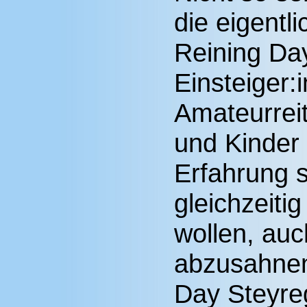
die eigentl
Reining Da
Einsteiger:
Amateurreit
und Kinder 
Erfahrung 
gleichzeiti
wollen, auc
abzusahnen
Day Steyre