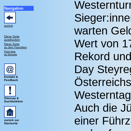
Westernturn
Navigation
Sieger:inne
zurück
warten Gel
Diese Seite
Wert von 17
ausdrucken
Diese Seite
zu den Favoriten
Diese Seite
Rekord und 
als Startseite
Day Steyre
Kontakt &
Österreichs
Feedback
Westerntag
Sitemap &
Suchfunktion
Auch die J
einer Führ
zurück zur
Startseite