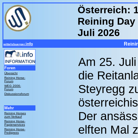
Österreich: 
Reining Day 
Juli 2026
Reini
info
wittelsbuerger.
Am 25. Juli
Foren
die Reitanl
Übersicht
Reining Horse-
Forum
Steyregg z
WEG 2006-
Forum
Diskussionsforum
österreichi
Mehr
Der ansässi
Reining Horses
zum Verkauf
Reining Horse-
Papierservices
elften Mal 
Reining Horse-
Pedigrees