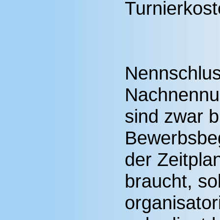
Turnierkost
Nennschluss 
Nachnennun
sind zwar b
Bewerbsbeg
der Zeitpla
braucht, so
organisato