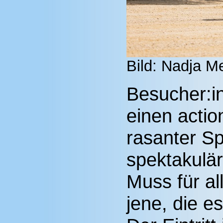
Bild: Nadja M
Besucher:in
einen actio
rasanter Sp
spektakulär
Muss für a
jene, die e