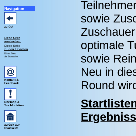
Teilnehmer
Navigation
sowie Zus
zurück
Zuschauer
Diese Seite
optimale T
ausdrucken
Diese Seite
zu den Favoriten
Diese Seite
sowie Rein
als Startseite
Neu in di
Kontakt &
Round wird
Feedback
Startliste
Sitemap &
Suchfunktion
Ergebnis
zurück zur
Startseite