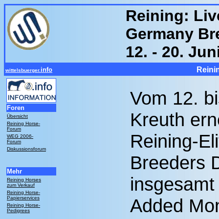
Reining: Li
Germany Br
12. - 20. Ju
Reini
info
wittelsbuerger.
Vom 12. bi
Foren
Kreuth ern
Übersicht
Reining Horse-
Forum
Reining-E
WEG 2006-
Forum
Diskussionsforum
Breeders D
Mehr
insgesamt
Reining Horses
zum Verkauf
Reining Horse-
Papierservices
Added Mon
Reining Horse-
Pedigrees