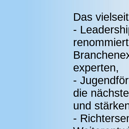
Das vielsei
- Leadersh
renommier
Branchenex
experten,
- Jugendfö
die nächste
und stärken
- Richterse