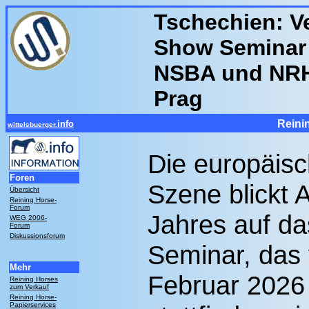
Tschechien: V
Show Seminar
NSBA und NRH
Prag
Reini
info
wittelsbuerger.
Die europäis
Foren
Szene blickt
Übersicht
Reining Horse-
Forum
Jahres auf d
WEG 2006-
Forum
Diskussionsforum
Seminar, das 
Mehr
Februar 2026 
Reining Horses
zum Verkauf
Reining Horse-
Papierservices