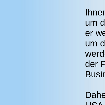
Ihne
um di
er we
um di
werd
der P
Busin
Dahe