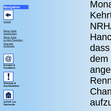
Mona
Navigation
Kehr
zurück
NRHA
Diese Seite
Hanc
ausdrucken
Diese Seite
zu den Favoriten
Diese Seite
dass 
als Startseite
dem
Kontakt &
ange
Feedback
Renn
Sitemap &
Suchfunktion
Cham
aufz
zurück zur
Startseite