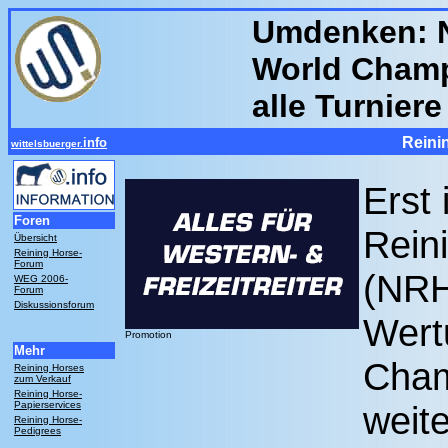
Umdenken: N
World Champ
alle Turnier
Reini
info
wittelsbuerger.
Erst 
Foren
Rein
Übersicht
Reining Horse-
Forum
(NRH
WEG 2006-
Forum
Diskussionsforum
Wert
Promotion
Mehr
Cham
Reining Horses
zum Verkauf
Reining Horse-
Papierservices
weit
Reining Horse-
Pedigrees