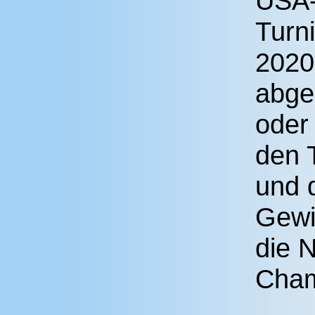
USA-
Turn
2020
abge
oder
den 
und d
Gewi
die 
Cham