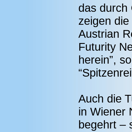
das durch 
zeigen di
Austrian Re
Futurity N
herein”, s
“Spitzenrei
Auch die T
in Wiener 
begehrt – 