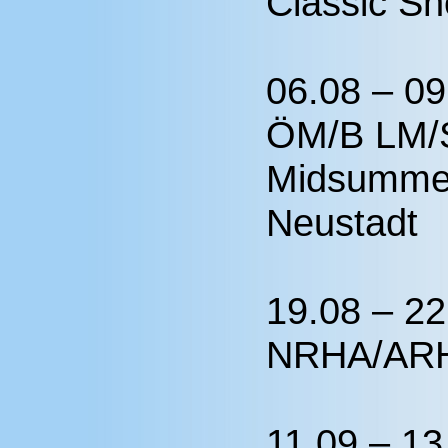
Classic S
06.08 – 
ÖM/B LM/S
Midsummer
Neustadt
19.08 – 2
NRHA/ARHA
11.09 – 1