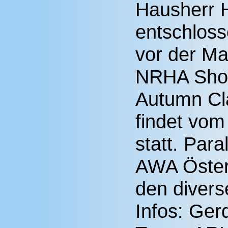
Hausherr 
entschloss
vor der Ma
NRHA Sho
Autumn Cla
findet vom
statt. Para
AWA Österr
den diverse
Infos: Ge