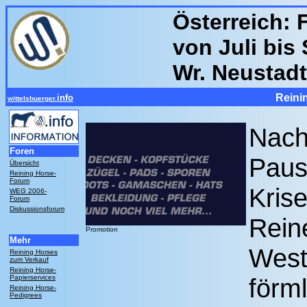
Österreich:
von Juli bis
Wr. Neustadt
Reini
info
wittelsbuerger.
Nach
Foren
Paus
Übersicht
Reining Horse-
Forum
Kris
WEG 2006-
Forum
Diskussionsforum
Rein
Promotion
Mehr
Weste
Reining Horses
zum Verkauf
Reining Horse-
Papierservices
förml
Reining Horse-
Pedigrees