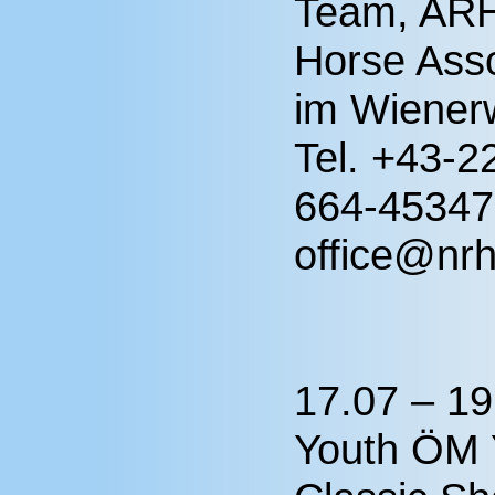
Team, ARH
Horse Asso
im Wienerw
Tel. +43-2
664-45347
office@nrh
17.07 – 1
Youth ÖM