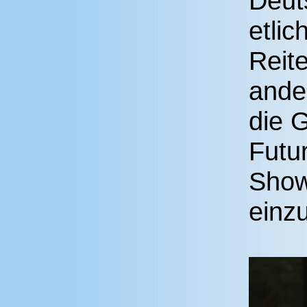
Deut
etli
Reit
ande
die G
Futur
Sho
einz