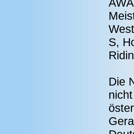
AWA 
Meist
West
S, H
Ridi
Die 
nicht
öster
Gera