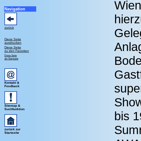
Wien
Navigation
hierz
zurück
Geleg
Diese Seite
Anla
ausdrucken
Diese Seite
zu den Favoriten
Diese Seite
Bode
als Startseite
Gast
Kontakt &
supe
Feedback
Show
Sitemap &
Suchfunktion
bis 1
Summ
zurück zur
Startseite