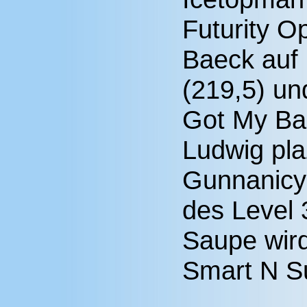
Futurity O
Baeck auf
(219,5) un
Got My Bai
Ludwig plaz
Gunnanicy
des Level 
Saupe wir
Smart N Su