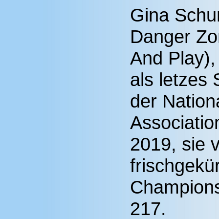
Gina Schu
Danger Zon
And Play),
als letzes 
der Nation
Associatio
2019, sie v
frischgekü
Champions
217.