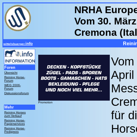
NRHA Europea
Vom 30. März -
Cremona (Ital
Reini
info
wittelsbuerger.
Vom 
Foren
April
Übersicht
Reining Horse-
Forum
Mess
WEG 2006-
Forum
Diskussionsforum
Crem
Promotion
Mehr
für d
Reining Horses
zum Verkauf
Reining Horse-
Papierservices
Hors
Reining Horse-
Pedigrees