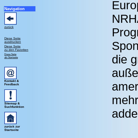
Euro
Navigation
NRHA
zurück
Prog
Diese Seite
Spon
ausdrucken
Diese Seite
zu den Favoriten
Diese Seite
die 
als Startseite
auße
Kontakt &
amer
Feedback
mehr
Sitemap &
Suchfunktion
adde
zurück zur
Startseite