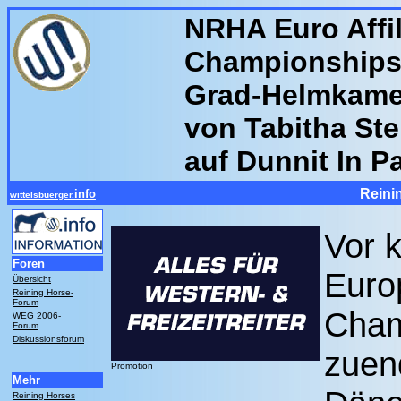
NRHA Euro Affil
Championships
Grad-Helmkamer
von Tabitha Ste
auf Dunnit In P
Reini
info
wittelsbuerger.
Vor 
Foren
Europ
Übersicht
Reining Horse-
Forum
Cham
WEG 2006-
Forum
Diskussionsforum
zuen
Promotion
Mehr
Reining Horses