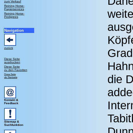
Däne
zum Verkauf
Reining Horse-
Papierservices
weit
Reining Horse-
Pedigrees
ausg
Navigation
Köpf
zurück
Grad
Diese Seite
Hahn
ausdrucken
Diese Seite
zu den Favoriten
Diese Seite
die D
als Startseite
adde
Kontakt &
Inte
Feedback
Tabit
Sitemap &
Suchfunktion
Dunni