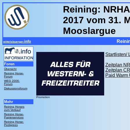
Reining: NRHA
2017 vom 31. Ma
Mooslargue
Reini
info
wittelsbuerger.
Startlisten/
Foren
Zeitplan N
Übersicht
Zeitplan CR
Reining Horse-
Paid Warm
Forum
WEG 2006-
Forum
Diskussionsforum
Promotion
Mehr
Reining Horses
zum Verkauf
Reining Horse-
Papierservices
Reining Horse-
Pedigrees